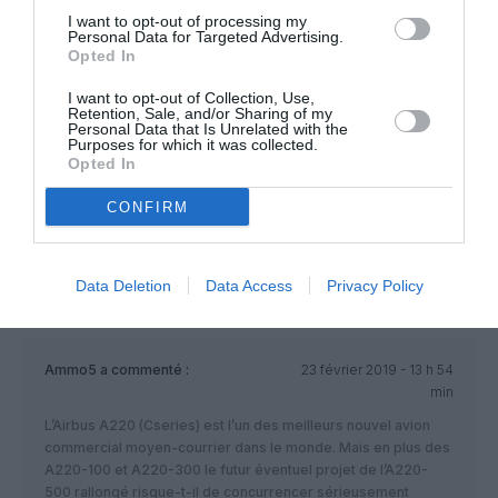
Boeing, Air Baltic va désormais inaugurer le “tout-
I want to opt-out of processing my
Bombardier” en considérant le A220 comme étant aussi un
Personal Data for Targeted Advertising.
Opted In
avion Bombardier (les C-Series).
RÉPONDRE
I want to opt-out of Collection, Use,
Retention, Sale, and/or Sharing of my
Personal Data that Is Unrelated with the
Purposes for which it was collected.
Opted In
Raphaël
a commenté :
22 février 2019 - 19 h 07
CONFIRM
min
Ils n’avaient pas quelques A320 aussi ?
RÉPONDRE
Data Deletion
Data Access
Privacy Policy
Ammo5
a commenté :
23 février 2019 - 13 h 54
min
L’Airbus A220 (Cseries) est l’un des meilleurs nouvel avion
commercial moyen-courrier dans le monde. Mais en plus des
A220-100 et A220-300 le futur éventuel projet de l’A220-
500 rallongé risque-t-il de concurrencer sérieusement