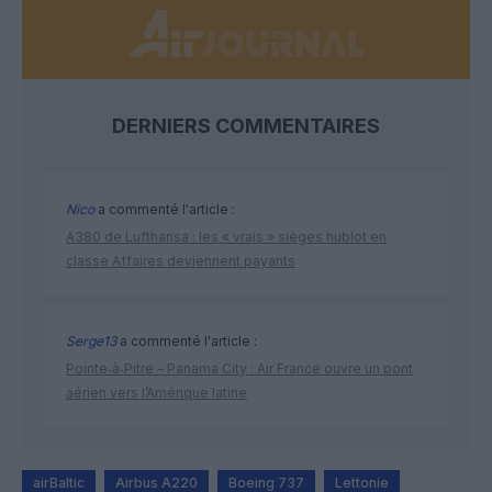
DERNIERS COMMENTAIRES
Nico
a commenté l'article :
A380 de Lufthansa : les « vrais » sièges hublot en
classe Affaires deviennent payants
Serge13
a commenté l'article :
Pointe‑à‑Pitre – Panama City : Air France ouvre un pont
aérien vers l’Amérique latine
airBaltic
Airbus A220
Boeing 737
Lettonie