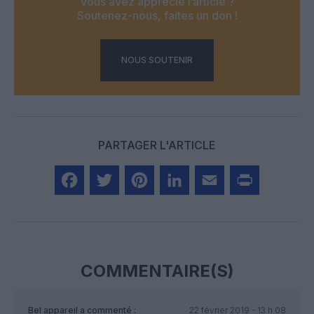
Vous avez apprécié l’article ?
Soutenez-nous, faites un don !
NOUS SOUTENIR
PARTAGER L'ARTICLE
Facebook
Twitter
Pinterest
LinkedIn
Email
Print
COMMENTAIRE(S)
Bel appareil
a commenté :
22 février 2019 - 13 h 08