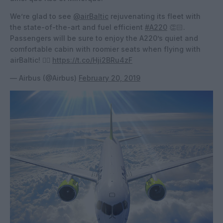
We’re glad to see
@airBaltic
rejuvenating its fleet with
the state-of-the-art and fuel efficient
#A220
👏🏻.
Passengers will be sure to enjoy the A220’s quiet and
comfortable cabin with roomier seats when flying with
airBaltic! 👌🏻
https://t.co/Hji2BRu4zF
— Airbus (@Airbus)
February 20, 2019