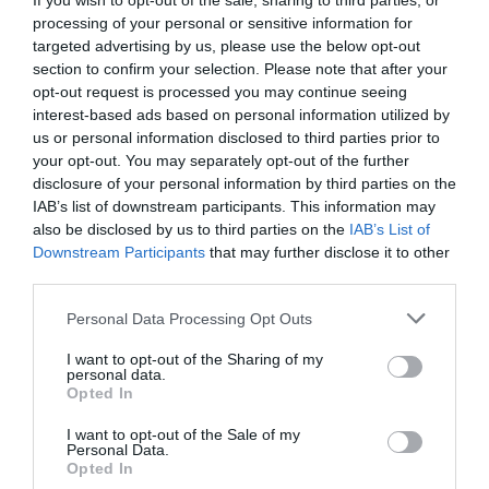
If you wish to opt-out of the sale, sharing to third parties, or
processing of your personal or sensitive information for
RÉPONDRE
targeted advertising by us, please use the below opt-out
section to confirm your selection. Please note that after your
opt-out request is processed you may continue seeing
Frequent Flyer
a commenté :
22 février 2019 - 14 h
interest-based ads based on personal information utilized by
34 min
us or personal information disclosed to third parties prior to
your opt-out. You may separately opt-out of the further
Question interressante en effet.
disclosure of your personal information by third parties on the
Mais le CS Series/A220 n’a que du “bulk cargo” en
IAB’s list of downstream participants. This information may
soute avec une possibilité de separation par filet
also be disclosed by us to third parties on the
IAB’s List of
aux extremités.
Downstream Participants
that may further disclose it to other
Aucun système de rails pour pallettes ou
third parties.
conteneurs pour le moment.
RÉPONDRE
Personal Data Processing Opt Outs
I want to opt-out of the Sharing of my
personal data.
Opted In
allan0350
a commenté :
22 février 2019 - 15 h 37
I want to opt-out of the Sale of my
min
Personal Data.
Opted In
On a connu des compagnies tout-Airbus et d’autres tout-