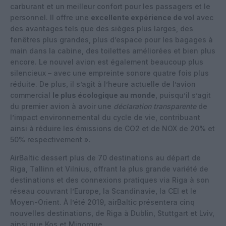
carburant et un meilleur confort pour les passagers et le
personnel. Il offre une
excellente expérience de vol
avec
des avantages tels que des sièges plus larges, des
fenêtres plus grandes, plus d’espace pour les bagages à
main dans la cabine, des toilettes améliorées et bien plus
encore. Le nouvel avion est également beaucoup plus
silencieux – avec une empreinte sonore quatre fois plus
réduite. De plus, il s’agit à l’heure actuelle de l’avion
commercial
le plus écologique au monde
, puisqu’il s’agit
du premier avion à avoir une
déclaration transparente
de
l’impact environnemental du cycle de vie, contribuant
ainsi à réduire les émissions de CO2 et de NOX de 20% et
50% respectivement ».
AirBaltic dessert plus de 70 destinations au départ de
Riga, Tallinn et Vilnius, offrant la plus grande variété de
destinations et des connexions pratiques via Riga à son
réseau couvrant l’Europe, la Scandinavie, la CEI et le
Moyen-Orient. À l’été 2019, airBaltic présentera cinq
nouvelles destinations, de Riga à Dublin, Stuttgart et Lviv,
ainsi que Kos et Minorque.