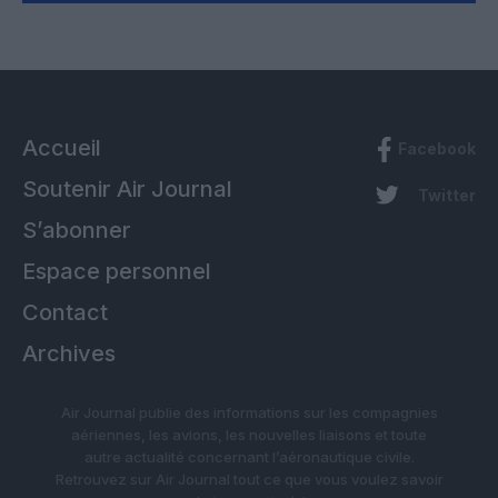
Accueil
Facebook
Soutenir Air Journal
Twitter
S’abonner
Espace personnel
Contact
Archives
Air Journal publie des informations sur les compagnies
aériennes, les avions, les nouvelles liaisons et toute
autre actualité concernant l’aéronautique civile.
Retrouvez sur Air Journal tout ce que vous voulez savoir