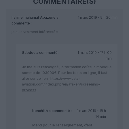
COMMENTAIRE(S)
halime mahamat Abazene
a
1 mars 2019 - 9 h 26 min
commenté :
je suis vraiment intéressée
Gabdou
a commenté :
1 mars 2019 - 17 h 09
min
Je me suis renseigné, la formation coûte la modique
somme de 103000€. Pour les tests en ligne, il faut
aller sur ce lien :
https://www.cats-
aviation.com/index.php/en/afa-en/screening-
process
benchikh
a commenté :
1 mars 2019 - 18 h
14 min
Merci pour le renseignement, c’est