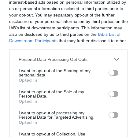
interest-based ads based on personal information utilized by
en/screening-process
us or personal information disclosed to third parties prior to
your opt-out. You may separately opt-out of the further
disclosure of your personal information by third parties on the
IAB’s list of downstream participants. This information may
BAGAYOKO
a commenté :
1 mars 2019 - 19 h 24 min
also be disclosed by us to third parties on the
IAB’s List of
Downstream Participants
that may further disclose it to other
Je suis vraiment intéressé
third parties.
Personal Data Processing Opt Outs
I want to opt-out of the Sharing of my
Backdoor
a commenté :
1 mars 2019 - 21 h 26 min
personal data.
Opted In
Il y a des aides à la formation pour les salariés et les
demandeurs d’emploi.
I want to opt-out of the Sale of my
CPF OU CPF DE TRANSITION
Personal Data.
Opted In
I want to opt-out of processing my
Personal Data for Targeted Advertising.
Lfrq
a commenté :
2 mars 2019 - 7 h 59 min
Opted In
non il faut arrêter de croire ce mensonge à ce jour il n’y a pas
I want to opt-out of Collection, Use,