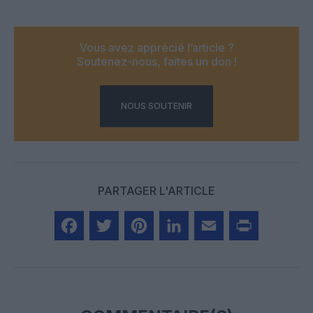
Vous avez apprécié l’article ?
Soutenez-nous, faites un don !
NOUS SOUTENIR
PARTAGER L'ARTICLE
Facebook
Twitter
Pinterest
LinkedIn
Email
Print