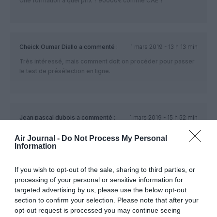
Une formation à quel prix ? 90000€ comme CAE ?
Cheick Oumar Diallo
a commenté :
1 mars 2019 - 13 h 13 min
Très intéressé, mais comment doit on procéder pour passer
le test de présélection en ligne.
Jean pascal dubois
a commenté :
1 mars 2019 - 15 h 52 min
Pas interessé.merci
Air Journal -
Do Not Process My Personal
Information
If you wish to opt-out of the sale, sharing to third parties, or
Gabdou
a commenté :
1 mars 2019 - 17 h 01 min
processing of your personal or sensitive information for
targeted advertising by us, please use the below opt-out
Je me suis renseigné, la formation coûte la modique somme
section to confirm your selection. Please note that after your
de 103000€. Pour les tests en ligne, il faut aller sur ce lien :
opt-out request is processed you may continue seeing
https://www.cats-aviation.com/index.php/en/afa-