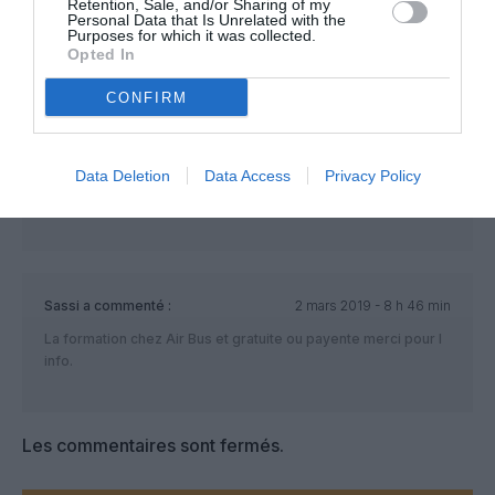
de pénurie de pilotes !
Retention, Sale, and/or Sharing of my
Personal Data that Is Unrelated with the
Mon fils vient de terminer sa formation de pilote cadet et
Purposes for which it was collected.
actuellement en qualification A 320 .
Opted In
Dans un mois il volera pour sa Cie en tant que cadet pour 50
euros par jour de vol.Pas de salaire les jours de repos, voilà
CONFIRM
la réalité en 2019.
Les Cie recherchent des capitaines mais des copis sans
heures ils n’en veulent pas où alors ils sont pris comme des
Data Deletion
Data Access
Privacy Policy
esclaves alors que vous devez rembourser à la banque votre
prêt de 100000 euros.voila la triste vérité à ce jour.
Sassi
a commenté :
2 mars 2019 - 8 h 46 min
La formation chez Air Bus et gratuite ou payente merci pour l
info.
Les commentaires sont fermés.