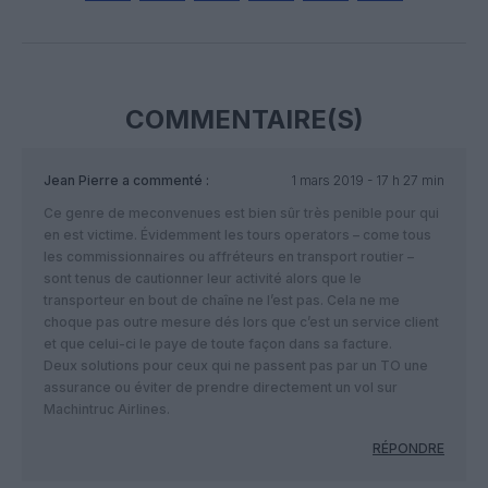
Facebook
Twitter
Pinterest
LinkedIn
Email
Print
COMMENTAIRE(S)
Jean Pierre
a commenté :
1 mars 2019 - 17 h 27 min
Ce genre de meconvenues est bien sûr très penible pour qui
en est victime. Évidemment les tours operators – come tous
les commissionnaires ou affréteurs en transport routier –
sont tenus de cautionner leur activité alors que le
transporteur en bout de chaîne ne l’est pas. Cela ne me
choque pas outre mesure dés lors que c’est un service client
et que celui-ci le paye de toute façon dans sa facture.
Deux solutions pour ceux qui ne passent pas par un TO une
assurance ou éviter de prendre directement un vol sur
Machintruc Airlines.
RÉPONDRE