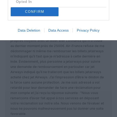
Opted In
Alexandre
a commenté :
20 juillet 2019 - 9 h 27 min
J’ai acheté un billet AR Chennai-Paris sur le site d’Air France.
CONFIRM
Les vols étaient opérés par la compagnie indienne Jet
Airways. La compagnie Jet Airways a fait faillite quelques
jours avant mon départ d’Inde et les vols ont été annulés. Air-
Data Deletion
Data Access
Privacy Policy
France ne m’a donné aucune assistance et jet Airways
répondait aux abonnés absents. J’ai du rentrer par mes
propres moyens avec un Billet aller Lufthansa qui m’a coûté
au dernier moment près de 2500€. Air-France refuse de me
dédommager ni même me rembourser les billets jetairways
m’indiquant qu’il faut que je m’adresse à cette dernière en
Inde. Évidemment, plus personne a jetairways pour suivre
une demande de remboursement en particulier car jet
Airways indiqué qu’il ne traiteront que les billets jetairways
acheté chez jet Airways. J’ai l’impression d’être le dindon de
la farce sans aucune protection. Je me suis adressé a vol
retardé pour leur demander de faire une réclamation pour
mon compte et j’ai reçu la réponse suivante : “Nous vous
remercions d’avoir fait appel à nos services en déposant
votre réclamation sur notre site. Nous venons de l’évaluer et
nous ne pouvons malheureusement pas lui donner une suite
favorable.