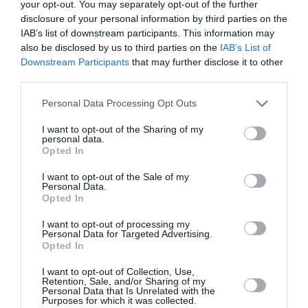
your opt-out. You may separately opt-out of the further
une assurance-voyage individuelle les couvrant..et s’ils ne le
disclosure of your personal information by third parties on the
souhaitent pas, ils n’en prennent pas…mais en contrepartie
IAB’s list of downstream participants. This information may
prennent le risque de rester en rade à leurs frais. Mais tout
also be disclosed by us to third parties on the
IAB’s List of
cela est en pleine connaissance de cause.
Downstream Participants
that may further disclose it to other
third parties.
Belle tentative de defausse des TO et Agence…mais
tentative démasquée…
Personal Data Processing Opt Outs
RÉPONDRE
I want to opt-out of the Sharing of my
personal data.
Opted In
Vieux Charles
a commenté :
3 mars 2019 - 9 h 23 min
I want to opt-out of the Sale of my
Personal Data.
L’Europe communautaires et la répression des fraudes sont
Opted In
trop indulgents avec les compagnies ariennes, en ordre de
bataille derrière le cartel Iata qui pèse sur le jeu de la
I want to opt-out of processing my
concurrence.
Personal Data for Targeted Advertising.
Opted In
RÉPONDRE
I want to opt-out of Collection, Use,
Retention, Sale, and/or Sharing of my
Personal Data that Is Unrelated with the
Purposes for which it was collected.