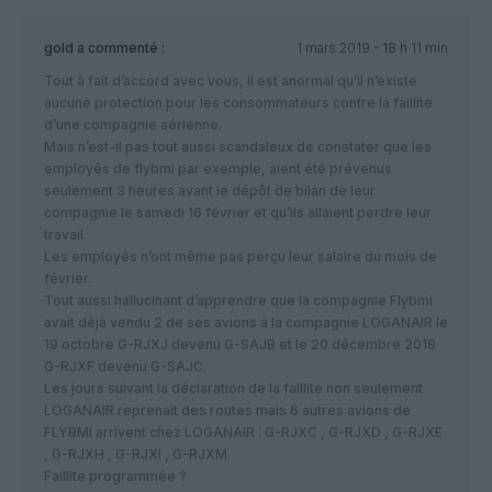
gold
a commenté :
1 mars 2019 - 18 h 11 min
Tout à fait d’accord avec vous, il est anormal qu’il n’existe
aucune protection pour les consommateurs contre la faillite
d’une compagnie aérienne.
Mais n’est-il pas tout aussi scandaleux de constater que les
employés de flybmi par exemple, aient été prévenus
seulement 3 heures avant le dépôt de bilan de leur
compagnie le samedi 16 février et qu’ils allaient perdre leur
travail.
Les employés n’ont même pas perçu leur salaire du mois de
février.
Tout aussi hallucinant d’apprendre que la compagnie Flybmi
avait déjà vendu 2 de ses avions à la compagnie LOGANAIR le
19 octobre G-RJXJ devenu G-SAJB et le 20 décembre 2018
G-RJXF devenu G-SAJC.
Les jours suivant la déclaration de la faillite non seulement
LOGANAIR reprenait des routes mais 6 autres avions de
FLYBMI arrivent chez LOGANAIR : G-RJXC , G-RJXD , G-RJXE
, G-RJXH , G-RJXI , G-RJXM
Faillite programmée ?