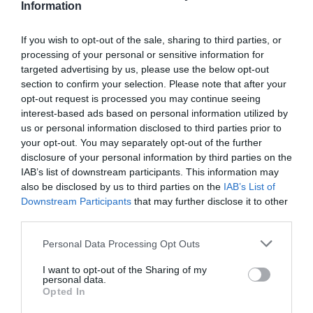
Information
If you wish to opt-out of the sale, sharing to third parties, or
processing of your personal or sensitive information for
Louis
a commenté :
6 mars 2019 - 23 h 12 min
targeted advertising by us, please use the below opt-out
Bravo et plein de succès à cette compagnie européenne qui
section to confirm your selection. Please note that after your
fait confiance à Airbus pour renouveler sa flotte.
opt-out request is processed you may continue seeing
interest-based ads based on personal information utilized by
RÉPONDRE
us or personal information disclosed to third parties prior to
your opt-out. You may separately opt-out of the further
disclosure of your personal information by third parties on the
LAISSER UN COMMENTAIRE
IAB’s list of downstream participants. This information may
also be disclosed by us to third parties on the
IAB’s List of
Downstream Participants
that may further disclose it to other
third parties.
FAIRE UN DON
Personal Data Processing Opt Outs
Appel aux lecteurs !
I want to opt-out of the Sharing of my
personal data.
Soutenez Air Journal participez
à son
Opted In
développement !