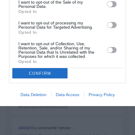
I want to opt-out of the Sale of my
Personal Data.
Opted In
NOUS SOUTENIR
I want to opt-out of processing my
Personal Data for Targeted Advertising.
Opted In
I want to opt-out of Collection, Use,
Retention, Sale, and/or Sharing of my
Personal Data that Is Unrelated with the
Purposes for which it was collected.
Opted In
DERNIERS COMMENTAIRES
CONFIRM
SERGE13
a commenté l'article :
Data Deletion
Data Access
Privacy Policy
Pointe‑à‑Pitre – Panama City : Air France ouvre un pont
aérien vers l’Amérique latine
SERGE13
a commenté l'article :