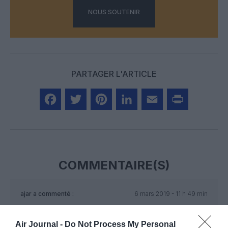
NOUS SOUTENIR
PARTAGER L'ARTICLE
Facebook
Twitter
Pinterest
LinkedIn
Email
Print
COMMENTAIRE(S)
ajar
a commenté :
6 mars 2019 - 11 h 49 min
Bravo à la T.A.P belle flotte moderne .Bon vent
Air Journal -
Do Not Process My Personal
RÉPONDRE