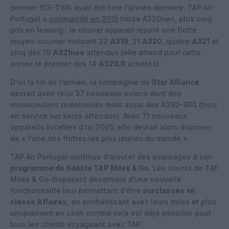
premier (CS-TVA) avait été livré l’année dernière. TAP Air
Portugal a
commandé en 2015
treize A320neo, plus cinq
pris en leasing ; le nouvel appareil rejoint une flotte
moyen-courrier incluant 22
A319
, 21
A320
, quatre
A321
et
cinq des 19
A321neo
attendus (elle attend pour cette
année le premier des 14
A321LR
achetés).
D’ici la fin de l’année, la compagnie de
Star Alliance
devrait avoir reçu 37 nouveaux avions dont des
monocouloirs remotorisés mais aussi des A330-900 (trois
en service sur seize attendus). Avec 71 nouveaux
appareils livrables d’ici 2025, elle devrait alors disposer
de « l’une des flottes les plus jeunes du monde ».
TAP Air Portugal continue d’ajouter des avantages à son
programme de fidélité TAP Miles & Go
. Les clients de TAP
Miles & Go disposent désormais d’une nouvelle
fonctionnalité leur permettant d’être
surclassés en
classe Affaires
, en enchérissant avec leurs miles et plus
uniquement en cash comme cela est déjà possible pour
tous les clients voyageant avec TAP.