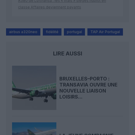
A380 de Lufthansa : les « vrais » sièges hublot en
classe Affaires deviennent payants
airbus a320neo
fidélité
portugal
TAP Air Portugal
LIRE AUSSI
BRUXELLES–PORTO :
TRANSAVIA OUVRE UNE
NOUVELLE LIAISON
LOISIRS...