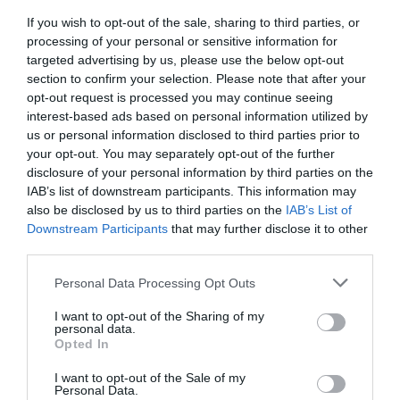
de HiFly, et de proposer ses appareils à la location
If you wish to opt-out of the sale, sharing to third parties, or
temporaire avec équipage plus ou moins longue .
processing of your personal or sensitive information for
targeted advertising by us, please use the below opt-out
RÉPONDRE
section to confirm your selection. Please note that after your
opt-out request is processed you may continue seeing
interest-based ads based on personal information utilized by
us or personal information disclosed to third parties prior to
mcman
a commenté :
15 mars 2019 - 11 h 54 min
your opt-out. You may separately opt-out of the further
AB effectuera les vol BA92 et BA93 entre LHR et YYJ cet été,
disclosure of your personal information by third parties on the
autant dire que les A340 ne dorment pas sur le tarmac wallon.
IAB’s list of downstream participants. This information may
also be disclosed by us to third parties on the
IAB’s List of
Par contre l’idée de se lancer dans le transcontinental depuis
Downstream Participants
that may further disclose it to other
CRL, hum, SN met souvent en vente des billets dans les 250€
vers JFK donc je les vois mal se placer sur ce segment.
third parties.
RÉPONDRE
Personal Data Processing Opt Outs
I want to opt-out of the Sharing of my
personal data.
Opted In
rv2lyon
a commenté :
15 mars 2019 - 14 h 32 min
J’avais posté il y au quelques semaines, mon inquiétude sur
I want to opt-out of the Sale of my
Personal Data.
cette compagnie comme sur beaucoup d’autres pour les