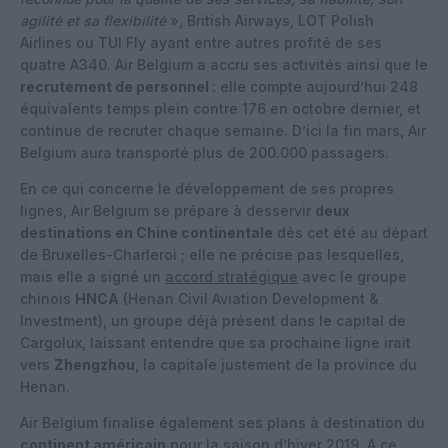
agilité et sa flexibilité
», British Airways, LOT Polish
Airlines ou TUI Fly ayant entre autres profité de ses
quatre A340. Air Belgium a accru ses activités ainsi que le
recrutement de personnel
: elle compte aujourd’hui 248
équivalents temps plein contre 176 en octobre dernier, et
continue de recruter chaque semaine. D’ici la fin mars, Air
Belgium aura transporté plus de 200.000 passagers.
En ce qui concerne le développement de ses propres
lignes, Air Belgium se prépare à desservir
deux
destinations en Chine continentale
dès cet été au départ
de Bruxelles-Charleroi ; elle ne précise pas lesquelles,
mais elle a signé un
accord stratégique
avec le groupe
chinois
HNCA
(Henan Civil Aviation Development &
Investment), un groupe déjà présent dans le capital de
Cargolux, laissant entendre que sa prochaine ligne irait
vers
Zhengzhou
, la capitale justement de la province du
Henan.
Air Belgium finalise également ses plans à destination du
continent américain
pour la saison d’hiver 2019. A ce