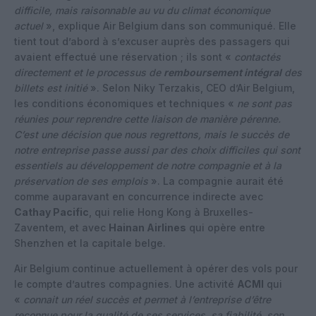
difficile, mais raisonnable au vu du climat économique
actuel
», explique Air Belgium dans son communiqué. Elle
tient tout d’abord à s’excuser auprès des passagers qui
avaient effectué une réservation ; ils sont «
contactés
directement et le processus de
remboursement intégral
des
billets est initié
». Selon Niky Terzakis, CEO d’Air Belgium,
les conditions économiques et techniques «
ne sont pas
réunies pour reprendre cette liaison de manière pérenne.
C’est une décision que nous regrettons, mais le succès de
notre entreprise passe aussi par des choix difficiles qui sont
essentiels au développement de notre compagnie et à la
préservation de ses emplois
». La compagnie aurait été
comme auparavant en concurrence indirecte avec
Cathay Pacific
, qui relie Hong Kong à Bruxelles-
Zaventem, et avec
Hainan Airlines
qui opère entre
Shenzhen et la capitale belge.
Air Belgium continue actuellement à opérer des vols pour
le compte d’autres compagnies. Une activité
ACMI
qui
«
connait un réel succès et permet à l’entreprise d’être
reconnue pour la qualité de ses services, sa fiabilité, son