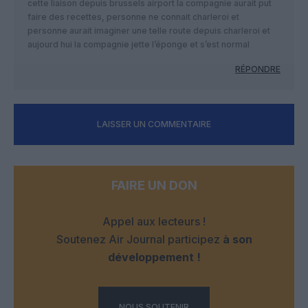
cette liaison depuis brussels airport la compagnie aurait put
faire des recettes, personne ne connait charleroi et
personne aurait imaginer une telle route depuis charleroi et
aujourd hui la compagnie jette l’éponge et s’est normal
RÉPONDRE
LAISSER UN COMMENTAIRE
FAIRE UN DON
Appel aux lecteurs !
Soutenez Air Journal participez
à son
développement !
NOUS SOUTENIR