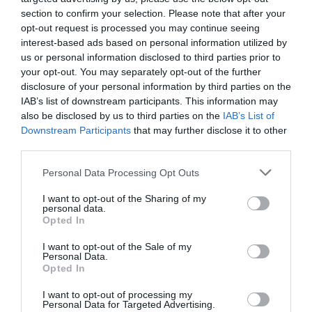
section to confirm your selection. Please note that after your
opt-out request is processed you may continue seeing
interest-based ads based on personal information utilized by
aerofan
a commenté :
19 mars 2019 - 19 h 42 min
us or personal information disclosed to third parties prior to
Intro Aviation est un fossoyeur de Cies aériennes à en juger
your opt-out. You may separately opt-out of the further
par les disparitions de Deutch B.A, VLM et Cijet Jet
disclosure of your personal information by third parties on the
compagnies bien connues…..Je plains Corsair qui n’a pas
IAB’s list of downstream participants. This information may
trouvé d’autres investisseurs que celui ci….Dommage que les
also be disclosed by us to third parties on the
IAB’s List of
syndicats de Corsair aient refusé les offres du groupe
Downstream Participants
that may further disclose it to other
Dubreuil ( Air Caraïbe et French bee)..un grand pavillon
third parties.
français aurait pu émerger et ainsi faire face à la concurrence
étrangère pour ne citer que Level et Norvegian….Je ne
Personal Data Processing Opt Outs
donne pas cher de Corsair entre les mains d’Intro
Aviation….Je souhaite à mes collègues de Corsair néanmoins
I want to opt-out of the Sharing of my
bonne chance, succès mais aussi du de courage et de la de
personal data.
prudence à la première alerte.
Opted In
RÉPONDRE
I want to opt-out of the Sale of my
Personal Data.
Opted In
I want to opt-out of processing my
Boeing 777-300ER
a commenté :
19 mars 2019 - 20 h 06
Personal Data for Targeted Advertising.