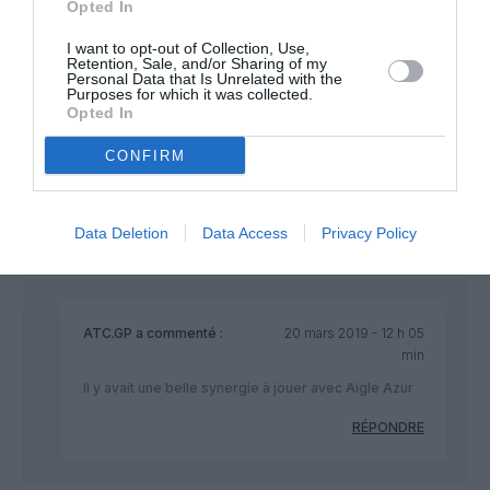
min
Opted In
R.I.P Corsair
I want to opt-out of Collection, Use,
Retention, Sale, and/or Sharing of my
RÉPONDRE
Personal Data that Is Unrelated with the
Purposes for which it was collected.
Opted In
CONFIRM
Reik
a commenté :
19 mars 2019 - 23 h 03 min
Aigle Azur aurait pu profiter des créneaux et des quelques
A330 de Corsair.
Data Deletion
Data Access
Privacy Policy
RÉPONDRE
ATC.GP
a commenté :
20 mars 2019 - 12 h 05
min
Il y avait une belle synergie à jouer avec Aigle Azur
RÉPONDRE