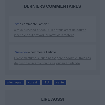
DERNIERS COMMENTAIRES
Tilo
a commenté l'article :
Airbus A320neo et A350 : un défaut latent de bouton
incendie peut provoquer l’arrêt d’un moteur
Thaïlande
a commenté l'article :
Il s’est masturbé sur une passagère endormie : trois ans
de prison et interdiction de séjour en Thaïlande
allemagne
corsair
TUI
vente
LIRE AUSSI