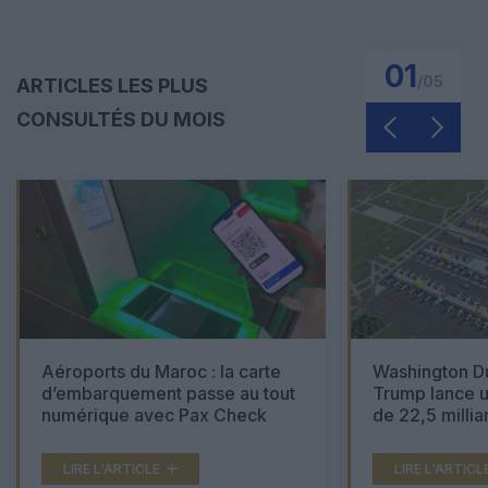
01
/
05
ARTICLES LES PLUS
CONSULTÉS DU MOIS
Aéroports du Maroc : la carte
Washington Du
d’embarquement passe au tout
Trump lance u
numérique avec Pax Check
de 22,5 millia
LIRE L'ARTICLE
LIRE L'ARTICL