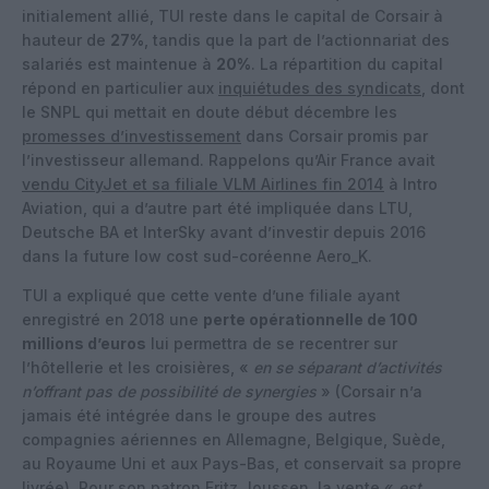
initialement allié, TUI reste dans le capital de Corsair à
hauteur de
27%
, tandis que la part de l’actionnariat des
salariés est maintenue à
20%
. La répartition du capital
répond en particulier aux
inquiétudes des syndicats
, dont
le SNPL qui mettait en doute début décembre les
promesses d’investissement
dans Corsair promis par
l’investisseur allemand. Rappelons qu’Air France avait
vendu CityJet et sa filiale VLM Airlines fin 2014
à Intro
Aviation, qui a d’autre part été impliquée dans LTU,
Deutsche BA et InterSky avant d’investir depuis 2016
dans la future low cost sud-coréenne Aero_K.
TUI a expliqué que cette vente d’une filiale ayant
enregistré en 2018 une
perte opérationnelle de 100
millions d’euros
lui permettra de se recentrer sur
l’hôtellerie et les croisières, «
en se séparant d’activités
n’offrant pas de possibilité de synergies
» (Corsair n’a
jamais été intégrée dans le groupe des autres
compagnies aériennes en Allemagne, Belgique, Suède,
au Royaume Uni et aux Pays-Bas, et conservait sa propre
livrée). Pour son patron Fritz Joussen, la vente «
est