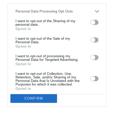
third parties.
Appel aux lecteurs !
Soutenez Air Journal participez
à son
Personal Data Processing Opt Outs
développement !
I want to opt-out of the Sharing of my
personal data.
Opted In
NOUS SOUTENIR
I want to opt-out of the Sale of my
Personal Data.
Opted In
I want to opt-out of processing my
Personal Data for Targeted Advertising.
Opted In
I want to opt-out of Collection, Use,
DERNIERS COMMENTAIRES
Retention, Sale, and/or Sharing of my
Personal Data that Is Unrelated with the
Purposes for which it was collected.
Opted In
Aviation
a commenté l'article :
CONFIRM
Pointe‑à‑Pitre – Panama City : Air France ouvre un pont
aérien vers l’Amérique latine