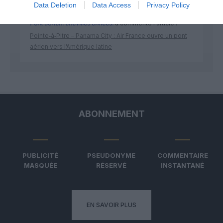
Data Deletion
Data Access
Privacy Policy
Pont aérien: chevilles enflées!
a commenté l'article :
Pointe‑à‑Pitre – Panama City : Air France ouvre un pont
aérien vers l’Amérique latine
ABONNEMENT
PUBLICITÉ
PSEUDONYME
COMMENTAIRE
MASQUÉE
RÉSERVÉ
INSTANTANÉ
EN SAVOIR PLUS