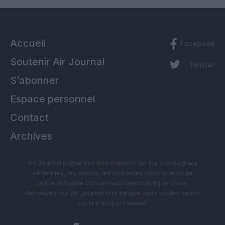
Accueil
Facebook
Soutenir Air Journal
Twitter
S’abonner
Espace personnel
Contact
Archives
Air Journal publie des informations sur les compagnies
aériennes, les avions, les nouvelles liaisons et toute
autre actualité concernant l’aéronautique civile.
Retrouvez sur Air Journal tout ce que vous voulez savoir
sur le transport aérien.