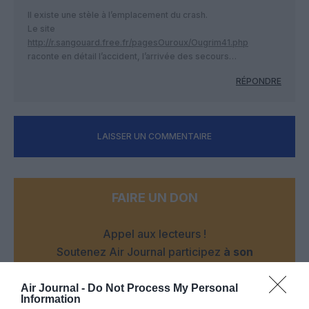
Il existe une stèle à l’emplacement du crash.
Le site
http://r.sangouard.free.fr/pagesOuroux/Ougrim41.php
raconte en détail l’accident, l’arrivée des secours…
RÉPONDRE
LAISSER UN COMMENTAIRE
FAIRE UN DON
Appel aux lecteurs !
Soutenez Air Journal participez
à son
développement !
Air Journal -
Do Not Process My Personal
Information