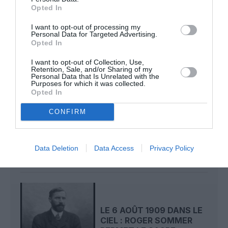
Opted In
I want to opt-out of processing my
histoire de l'aviation
Personal Data for Targeted Advertising.
Opted In
I want to opt-out of Collection, Use,
LIRE AUSSI
Retention, Sale, and/or Sharing of my
Personal Data that Is Unrelated with the
Purposes for which it was collected.
Opted In
LE 7 AOÛT 1909 DANS LE
CONFIRM
CIEL : ROGER SOMMER
FAIT ENCORE
L’ACTUALITÉ
Data Deletion
Data Access
Privacy Policy
LE 6 AOÛT 1909 DANS LE
CIEL : ROGER SOMMER