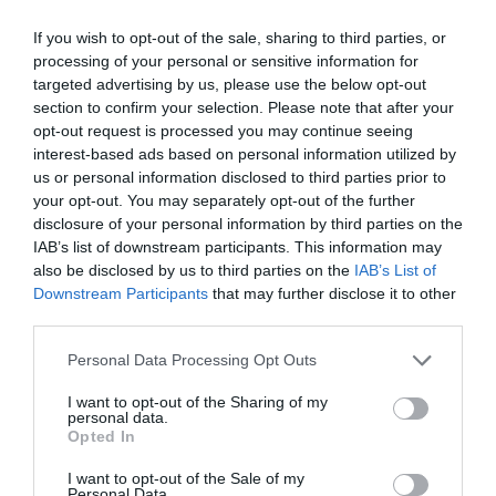
NOUS SOUTENIR
If you wish to opt-out of the sale, sharing to third parties, or
processing of your personal or sensitive information for
targeted advertising by us, please use the below opt-out
section to confirm your selection. Please note that after your
opt-out request is processed you may continue seeing
interest-based ads based on personal information utilized by
us or personal information disclosed to third parties prior to
DERNIERS COMMENTAIRES
your opt-out. You may separately opt-out of the further
disclosure of your personal information by third parties on the
IAB’s list of downstream participants. This information may
also be disclosed by us to third parties on the
IAB’s List of
Nico
a commenté l'article :
Downstream Participants
that may further disclose it to other
A380 de Lufthansa : les « vrais » sièges hublot en
third parties.
classe Affaires deviennent payants
Personal Data Processing Opt Outs
I want to opt-out of the Sharing of my
personal data.
Serge13
a commenté l'article :
Opted In
Pointe‑à‑Pitre – Panama City : Air France ouvre un pont
aérien vers l’Amérique latine
I want to opt-out of the Sale of my
Personal Data.