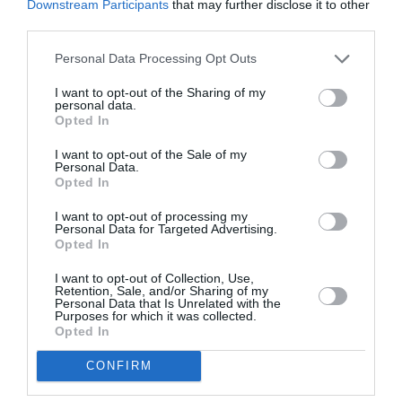
Downstream Participants
that may further disclose it to other
third parties.
Brexit dur… Les politiciens ne savent pas où ils emmènent le
pays, et BA fait de même avec ses pax!
Personal Data Processing Opt Outs
RÉPONDRE
I want to opt-out of the Sharing of my
personal data.
Opted In
Edimbourg et d'une bourde !
a
26 mars 2019 - 22 h 14 min
I want to opt-out of the Sale of my
Personal Data.
commenté :
Opted In
En tout cas les passagers étaient morts de rire à l’atterrissage
!
I want to opt-out of processing my
Personal Data for Targeted Advertising.
Heureusement ils avaient de l’humour et de la bonne humeur !
Opted In
Une bonne mais surtout rare expérience !
I want to opt-out of Collection, Use,
RÉPONDRE
Retention, Sale, and/or Sharing of my
Personal Data that Is Unrelated with the
Purposes for which it was collected.
Opted In
czl
a commenté :
26 mars 2019 - 22 h 49
CONFIRM
min
ni le contrôle aérien, ni l’aéroport de départ, ni celui d’arrivée,