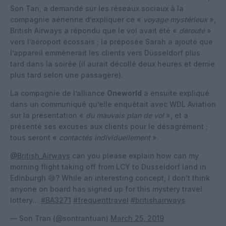
Son Tan, a demandé sur les réseaux sociaux à la
compagnie aérienne d’expliquer ce «
voyage mystérieux
»,
British Airways a répondu que le vol avait été «
dérouté
»
vers l’aéroport écossais ; la préposée Sarah a ajouté que
l’appareil emmènerait les clients vers Düsseldorf plus
tard dans la soirée (il aurait décollé deux heures et demie
plus tard selon une passagère).
La compagnie de l’alliance
Oneworld
a ensuite expliqué
dans un communiqué qu’elle enquêtait avec WDL Aviation
sur la présentation «
du mauvais plan de vol
», et a
présenté ses excuses aux clients pour le désagrément ;
tous seront «
contactés individuellement
».
@British_Airways
can you please explain how can my
morning flight taking off from LCY to Dusseldorf land in
Edinburgh 😅? While an interesting concept, I don't think
anyone on board has signed up for this mystery travel
lottery…
#BA3271
#frequenttravel
#britishairways
— Son Tran (@sontrantuan)
March 25, 2019