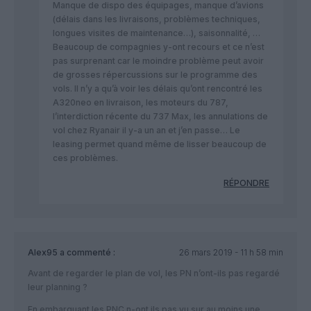
Manque de dispo des équipages, manque d’avions
(délais dans les livraisons, problèmes techniques,
longues visites de maintenance…), saisonnalité, …
Beaucoup de compagnies y-ont recours et ce n’est
pas surprenant car le moindre problème peut avoir
de grosses répercussions sur le programme des
vols. Il n’y a qu’à voir les délais qu’ont rencontré les
A320neo en livraison, les moteurs du 787,
l’interdiction récente du 737 Max, les annulations de
vol chez Ryanair il y-a un an et j’en passe… Le
leasing permet quand même de lisser beaucoup de
ces problèmes.
RÉPONDRE
Alex95
a commenté :
26 mars 2019 - 11 h 58 min
Avant de regarder le plan de vol, les PN n’ont-ils pas regardé
leur planning ?
En embarquant les PNC n-ont ils pas vu sur au moins une