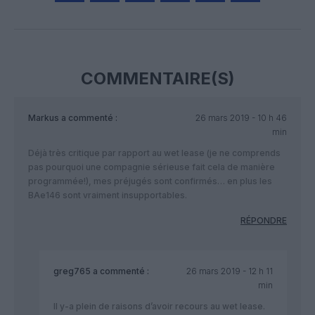
Facebook
Twitter
Pinterest
LinkedIn
Email
Print
COMMENTAIRE(S)
Markus
a commenté :
26 mars 2019 - 10 h 46
min
Déjà très critique par rapport au wet lease (je ne comprends
pas pourquoi une compagnie sérieuse fait cela de manière
programmée!), mes préjugés sont confirmés… en plus les
BAe146 sont vraiment insupportables.
RÉPONDRE
greg765
a commenté :
26 mars 2019 - 12 h 11
min
Il y-a plein de raisons d’avoir recours au wet lease.