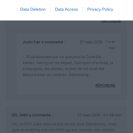
ni la compagnie ni les pilotes ni les passagers, personne n’a
Data Deletion
Data Access
Privacy Policy
constaté l’erreur !!!!!!!!!!!
RÉPONDRE
Justin Fair
a commenté :
27 mars 2019 - 7 h 41
min
… Probablement par ce que pour le Contrôle
Aérien, l’aéroport de départ, l’aéroport d’arrivée, la
compagnie, les pilotes, le plan de vol avait été
déposé pour un Londres- Édimbourg…
RÉPONDRE
EPL 1986
a commenté :
27 mars 2019 - 9 h 58 min
OK, un PDV a été dépose par erreur pour Edimbourg…mais
quid du briefing avec les PNC qui eux ont bien une rotation