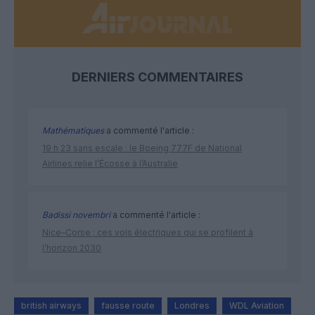
DERNIERS COMMENTAIRES
Mathématiques
a commenté l'article :
19 h 23 sans escale : le Boeing 777F de National
Airlines relie l’Écosse à l’Australie
Badissi novembri
a commenté l'article :
Nice–Corse : ces vols électriques qui se profilent à
l’horizon 2030
british airways
fausse route
Londres
WDL Aviation