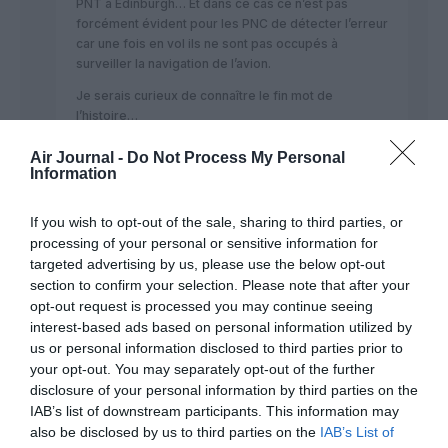
PNT à Edinburgh… Et dans ce cas ce n’est pas
forcément évident pour les PNC de détecter l’erreur
car une fois en vol ils ne sont pas occupés à
surveiller la navigation de l’avion.
Je serais curieux de connaître le fin mot de
l’histoire…
RÉPONDRE
Air Journal -
Do Not Process My Personal
Information
If you wish to opt-out of the sale, sharing to third parties, or
Reik
a commenté :
27 mars 2019 - 1 h 09
min
processing of your personal or sensitive information for
targeted advertising by us, please use the below opt-out
Un PNC qui croit que l’avion va à un endroit ne se
section to confirm your selection. Please note that after your
demande pas forcément s’il ira à une autre
opt-out request is processed you may continue seeing
destination. C’est du ressort des pilotes.
interest-based ads based on personal information utilized by
us or personal information disclosed to third parties prior to
RÉPONDRE
your opt-out. You may separately opt-out of the further
disclosure of your personal information by third parties on the
IAB’s list of downstream participants. This information may
also be disclosed by us to third parties on the
IAB’s List of
inukshuk
a commenté :
26 mars 2019 - 12 h 20 min