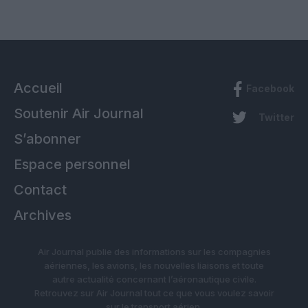
Accueil
Facebook
Soutenir Air Journal
Twitter
S’abonner
Espace personnel
Contact
Archives
Air Journal publie des informations sur les compagnies
aériennes, les avions, les nouvelles liaisons et toute
autre actualité concernant l’aéronautique civile.
Retrouvez sur Air Journal tout ce que vous voulez savoir
sur le transport aérien.