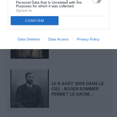
Personal Data that Is Unrelated with the
Purposes for which it was collected.
Opted In
CONFIRM
LE 7 AOÛT 1909 DANS LE
CIEL : ROGER SOMMER
Data Deletion
Data Access
Privacy Policy
FAIT ENCORE
L’ACTUALITÉ
LE 6 AOÛT 1909 DANS LE
CIEL : ROGER SOMMER
PERMET LE SACRE...