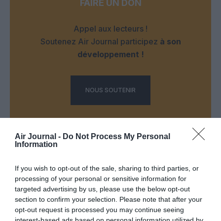
FAIRE UN DON
Appel aux lecteurs !
Soutenez Air Journal participez
à son
développement !
NOUS SOUTENIR
Air Journal -
Do Not Process My Personal
Information
If you wish to opt-out of the sale, sharing to third parties, or
DERNIERS COMMENTAIRES
processing of your personal or sensitive information for
targeted advertising by us, please use the below opt-out
section to confirm your selection. Please note that after your
Albatros13
a commenté l'article :
opt-out request is processed you may continue seeing
interest-based ads based on personal information utilized by