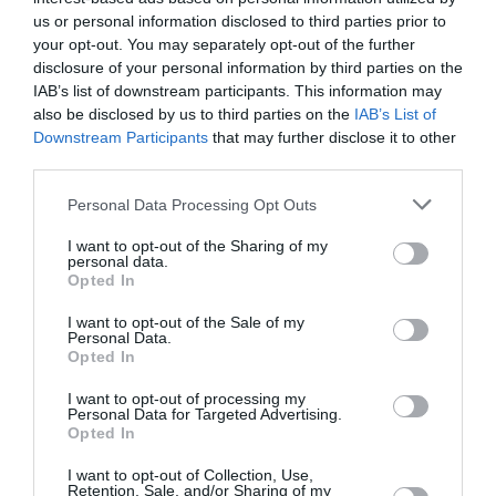
Pointe‑à‑Pitre – Panama City : Air France ouvre un pont
us or personal information disclosed to third parties prior to
aérien vers l’Amérique latine
your opt-out. You may separately opt-out of the further
disclosure of your personal information by third parties on the
IAB’s list of downstream participants. This information may
Tilo
a commenté l'article :
also be disclosed by us to third parties on the
IAB’s List of
Risque de fissures : près de 1 500 Boeing 737 MAX
Downstream Participants
that may further disclose it to other
dans le monde devront être inspectés selon la FAA
third parties.
Personal Data Processing Opt Outs
I want to opt-out of the Sharing of my
histoire de l'aviation
personal data.
Opted In
I want to opt-out of the Sale of my
LIRE AUSSI
Personal Data.
Opted In
I want to opt-out of processing my
Personal Data for Targeted Advertising.
LE 8 AOÛT 1908 DANS LE
Opted In
CIEL : UNE
DÉMONSTRATION
I want to opt-out of Collection, Use,
PUBLIQUE...
Retention, Sale, and/or Sharing of my