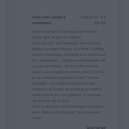
Vous avez raison!
a
3 mai 2019 - 8 h
commenté :
59 min
Vous avez tout a fait raison: on ne doit
payer que ce que l’on utilise!
Pour ma part, par exemple, ma vésicule
biliaire ne supporte pas la crème Chantilly,
et mon boulanger s’obstine à en mettre sur
les religieuses… J’ai beau lui demander de
ne pas en mettre…et donc de me faire
payer ses religieuses moins cher ( normal:
je ne consomme pas le produit” crème
Chantilly”, et lui fait économiser main
d’oeuvre et temps de travail pour mettre
cette crème sur son gâteau!), il continue
de refuser de la faire..
Dois je attaquer mon boulanger en justice
pour obtenir satisfaction? Qu’en pensez
vous?
RÉPONDRE