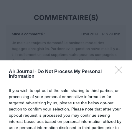
COMMENTAIRE(S)
Mike
a commenté :
1 mai 2019 - 17 h 29 min
Je me suis toujours demandé le business model des
bagages enregistrés. Pardonnez la question naïve mais Il y a-
t-il réellement un cout supplémentaire pour les compagnies
de mettre des bagages en soute (au-delà du poids
supplémentaire et donc de la conso carburant) ? Ou est-ce
Air Journal -
Do Not Process My Personal
tout simplement un moyen de se faire de l’argent avec une
Information
marge de 100 % ?
RÉPONDRE
If you wish to opt-out of the sale, sharing to third parties, or
processing of your personal or sensitive information for
targeted advertising by us, please use the below opt-out
section to confirm your selection. Please note that after your
Vincent
a commenté :
1 mai 2019 - 20 h 05
opt-out request is processed you may continue seeing
min
interest-based ads based on personal information utilized by
Alors, il faut:
us or personal information disclosed to third parties prior to