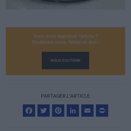
Vous avez apprécié l’article ?
Soutenez-nous, faites un don !
NOUS SOUTENIR
PARTAGER L'ARTICLE
Facebook
Twitter
Pinterest
LinkedIn
Email
Print