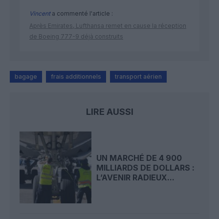
Vincent
a commenté l'article :
Après Emirates, Lufthansa remet en cause la réception
de Boeing 777-9 déjà construits
bagage
frais additionnels
transport aérien
LIRE AUSSI
UN MARCHÉ DE 4 900
MILLIARDS DE DOLLARS :
L’AVENIR RADIEUX...