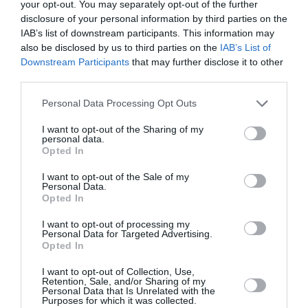
your opt-out. You may separately opt-out of the further
-Des agents pour enregistrer les bagages.
disclosure of your personal information by third parties on the
-Des agents pour trier les bagages au sous sol.
IAB’s list of downstream participants. This information may
-Des agents pour emmener les bagages à l’avion.
-Des agents pour charger les bagages, minimum 3
also be disclosed by us to third parties on the
IAB’s List of
pour du vrac, 2 pour des conteneurs.
Downstream Participants
that may further disclose it to other
-Du matériel pour charger les bagages (tapis,
third parties.
loaders)
-Plus de poids donc plus de conso carburant.
Personal Data Processing Opt Outs
Idem pour l’arrivée.
I want to opt-out of the Sharing of my
personal data.
Sans compter les retards provoqués par des
Opted In
bagages à bord alors que le passagers n’a pas
embarqué à l’heure.
I want to opt-out of the Sale of my
Personal Data.
Il y’a aussi les frais en cas de perte: indemnisation,
Opted In
agents à l’arrivée, livraison du bagage si retrouvé…
I want to opt-out of processing my
Personal Data for Targeted Advertising.
RÉPONDRE
Opted In
I want to opt-out of Collection, Use,
Retention, Sale, and/or Sharing of my
Shôgun
a commenté :
1 mai 2019 - 23 h 39
Personal Data that Is Unrelated with the
min
Purposes for which it was collected.