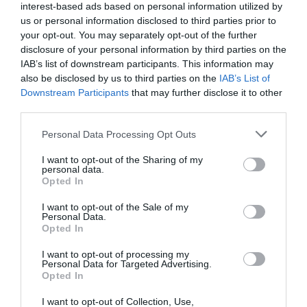
interest-based ads based on personal information utilized by
A380 de Lufthansa : les « vrais » sièges hublot en
us or personal information disclosed to third parties prior to
classe Affaires deviennent payants
your opt-out. You may separately opt-out of the further
disclosure of your personal information by third parties on the
IAB’s list of downstream participants. This information may
also be disclosed by us to third parties on the
IAB’s List of
Serge13
a commenté l'article :
Downstream Participants
that may further disclose it to other
Pointe‑à‑Pitre – Panama City : Air France ouvre un pont
third parties.
aérien vers l’Amérique latine
Personal Data Processing Opt Outs
I want to opt-out of the Sharing of my
personal data.
histoire de l'aviation
Opted In
I want to opt-out of the Sale of my
Personal Data.
LIRE AUSSI
Opted In
I want to opt-out of processing my
Personal Data for Targeted Advertising.
LE 7 AOÛT 1909 DANS LE
Opted In
CIEL : ROGER SOMMER
I want to opt-out of Collection, Use,
FAIT ENCORE