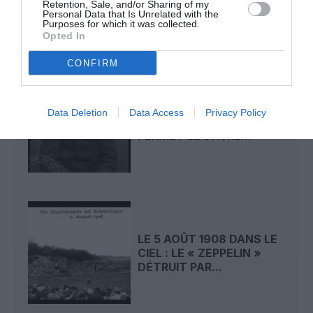
Retention, Sale, and/or Sharing of my
L’ACTUALITÉ
Personal Data that Is Unrelated with the
Purposes for which it was collected.
Opted In
CONFIRM
LE 6 AOÛT 1909 DANS LE
Data Deletion
Data Access
Privacy Policy
CIEL : ROGER SOMMER
PERMET LE SACRE...
LE 5 AOÛT 1908 DANS LE
CIEL : LE « ZEPPELIN »
DÉTRUIT PAR...