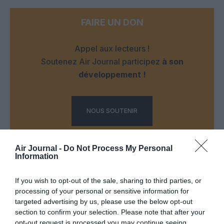
FAIRE UN DON
Appel aux lecteurs !
Soutenez Air Journal participez
à son
développement !
NOUS SOUTENIR
Air Journal -
Do Not Process My Personal
Information
If you wish to opt-out of the sale, sharing to third parties, or
processing of your personal or sensitive information for
DERNIERS COMMENTAIRES
targeted advertising by us, please use the below opt-out
section to confirm your selection. Please note that after your
opt-out request is processed you may continue seeing