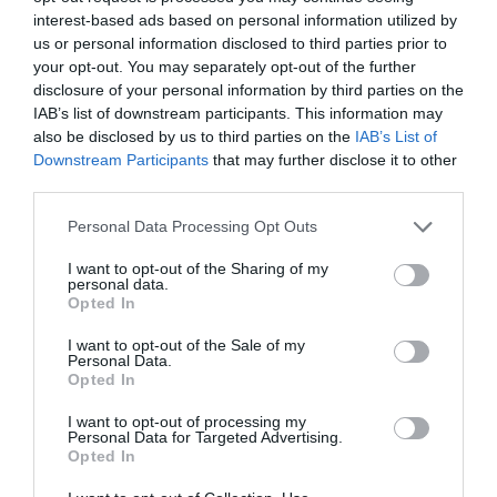
Albatros13
a commenté l'article :
interest-based ads based on personal information utilized by
us or personal information disclosed to third parties prior to
Pointe‑à‑Pitre – Panama City : Air France ouvre un pont
your opt-out. You may separately opt-out of the further
aérien vers l’Amérique latine
disclosure of your personal information by third parties on the
IAB’s list of downstream participants. This information may
also be disclosed by us to third parties on the
IAB’s List of
Tilo
a commenté l'article :
Downstream Participants
that may further disclose it to other
Risque de fissures : près de 1 500 Boeing 737 MAX
third parties.
dans le monde devront être inspectés selon la FAA
Personal Data Processing Opt Outs
I want to opt-out of the Sharing of my
personal data.
histoire de l'aviation
Opted In
I want to opt-out of the Sale of my
Personal Data.
LIRE AUSSI
Opted In
I want to opt-out of processing my
Personal Data for Targeted Advertising.
Opted In
LE 8 AOÛT 1908 DANS LE
CIEL : UNE