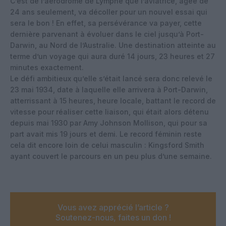
C’est de l’aérodrome de Lympne que l’aviatrice, âgée de
24 ans seulement, va décoller pour un nouvel essai qui
sera le bon ! En effet, sa persévérance va payer, cette
dernière parvenant à évoluer dans le ciel jusqu’à Port-
Darwin, au Nord de l’Australie. Une destination atteinte au
terme d’un voyage qui aura duré 14 jours, 23 heures et 27
minutes exactement.
Le défi ambitieux qu’elle s’était lancé sera donc relevé le
23 mai 1934, date à laquelle elle arrivera à Port-Darwin,
atterrissant à 15 heures, heure locale, battant le record de
vitesse pour réaliser cette liaison, qui était alors détenu
depuis mai 1930 par Amy Johnson Mollison, qui pour sa
part avait mis 19 jours et demi. Le record féminin reste
cela dit encore loin de celui masculin : Kingsford Smith
ayant couvert le parcours en un peu plus d’une semaine.
Vous avez apprécié l’article ?
Soutenez-nous, faites un don !