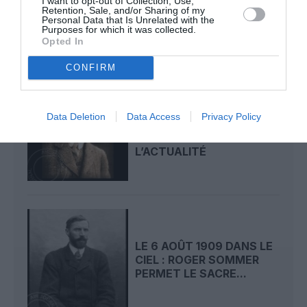
I want to opt-out of Collection, Use,
DÉMONSTRATION
Retention, Sale, and/or Sharing of my
Personal Data that Is Unrelated with the
PUBLIQUE...
Purposes for which it was collected.
Opted In
CONFIRM
LE 7 AOÛT 1909 DANS LE
Data Deletion
Data Access
Privacy Policy
CIEL : ROGER SOMMER
FAIT ENCORE
L’ACTUALITÉ
LE 6 AOÛT 1909 DANS LE
CIEL : ROGER SOMMER
PERMET LE SACRE...