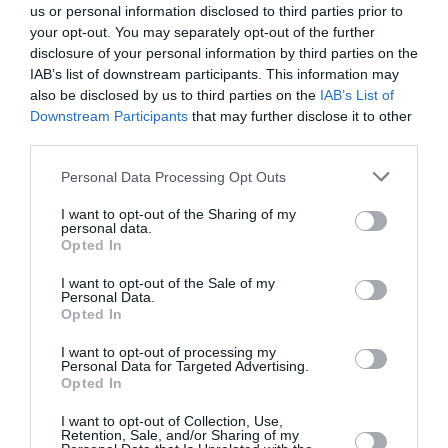
us or personal information disclosed to third parties prior to
RÉPONDRE
your opt-out. You may separately opt-out of the further
disclosure of your personal information by third parties on the
IAB’s list of downstream participants. This information may
also be disclosed by us to third parties on the
IAB’s List of
Mikari
a commenté :
16 mai 2019 - 15 h 24
Downstream Participants
that may further disclose it to other
min
third parties.
Pour laisser le monopole à AH sur ces eux
destinations ?
Personal Data Processing Opt Outs
CZL et TLM ont beaucoup plus de pax que Chlef et
Annaba
I want to opt-out of the Sharing of my
personal data.
RÉPONDRE
Opted In
I want to opt-out of the Sale of my
Personal Data.
Opted In
AAE
a commenté :
16 mai 2019 - 17 h 17 min
I want to opt-out of processing my
Personal Data for Targeted Advertising.
@NDR
Opted In
Annaba est déjà desservie 6 fois par semaine par AH (3 CDG
+ 3 ORY) ça suffit amplement. Aigle Azur s’y posait
I want to opt-out of Collection, Use,
auparavant elle a fini par fermer l’escale.
Retention, Sale, and/or Sharing of my