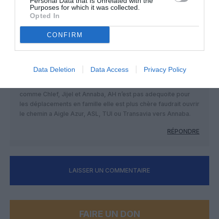
Personal Data that Is Unrelated with the
Purposes for which it was collected.
RÉPONDRE
Opted In
CONFIRM
NDR
a commenté :
16 mai 2019 - 20 h 26 min
@AAE
Data Deletion
Data Access
Privacy Policy
En hiver Setif, Constantine ou Tlemcen peuvent être
attrayantes mais en été y a pas mieux que les villes du litoral
comme Chlef, Jijel et Annaba, AH n’est pas adequoite pour
les déplacements en famille elle est plus chère faudrait ouvrir
le chemin a Aigle Azur, ASL, TUI ou Transavia vers Annaba.
RÉPONDRE
LAISSER UN COMMENTAIRE
FAIRE UN DON