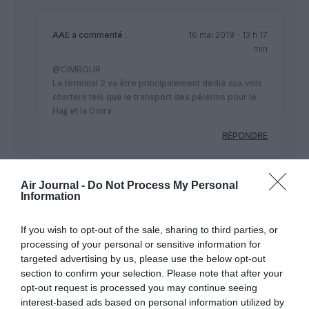
AAE
a commenté :
16 mai 2019 - 13 h 17
min
@CIMBOUR
Le terminal 2 va être principalement dédié aux vols
charters tels que le transport des pélerins pour le
Hajj et la Omra.
RÉPONDRE
Air Journal -
Do Not Process My Personal
Information
NDR
a commenté :
16 mai 2019 - 14 h 57 min
“la compagnie dessert l’Algérie (Alger, Béjaïa, Constantine,
If you wish to opt-out of the sale, sharing to third parties, or
Oran, Sétif et Tlemcen)”
processing of your personal or sensitive information for
targeted advertising by us, please use the below opt-out
Les aéroports de Oran/Tlemcen et Setif/Constantine sont
section to confirm your selection. Please note that after your
trop proches 2 a 2 (a peine 110 km de distance) AMHA elle
opt-out request is processed you may continue seeing
aurait mieux fait de remplacer Tlemcen et Constantine par
interest-based ads based on personal information utilized by
Chlef et Annaba qui sont mal desservis.