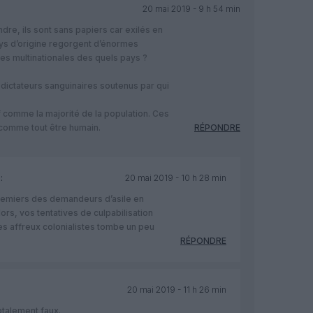
20 mai 2019 - 9 h 54 min
re, ils sont sans papiers car exilés en
ays d’origine regorgent d’énormes
es multinationales des quels pays ?
 dictateurs sanguinaires soutenus par qui
if comme la majorité de la population. Ces
 comme tout être humain.
RÉPONDRE
:
20 mai 2019 - 10 h 28 min
premiers des demandeurs d’asile en
ors, vos tentatives de culpabilisation
les affreux colonialistes tombe un peu
RÉPONDRE
20 mai 2019 - 11 h 26 min
otalement faux.