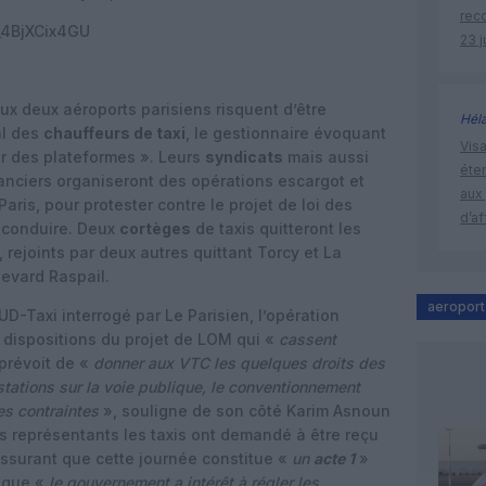
rec
_4BjXCix4GU
23 j
aux deux aéroports parisiens risquent d’être
Hél
al des
chauffeurs de taxi
, le gestionnaire évoquant
Visa
ur des plateformes ». Leurs
syndicats
mais aussi
éte
nciers organiseront des opérations escargot et
aux 
ris, pour protester contre le projet de loi des
d’af
e conduire. Deux
cortèges
de taxis quitteront les
 rejoints par deux autres quittant Torcy et La
evard Raspail.
aeroport
UD-Taxi interrogé par Le Parisien, l’opération
s dispositions du projet de LOM qui «
cassent
 prévoit de «
donner aux VTC les quelques droits des
stations sur la voie publique, le conventionnement
es contraintes
», souligne de son côté Karim Asnoun
s représentants les taxis ont demandé à être reçu
 assurant que cette journée constitue «
un
acte 1
»
t que «
le gouvernement a intérêt à régler les