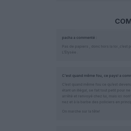
COM
pacha
a commenté :
Pas de papiers , donc hors la loi ,c’est p
L’Élysée .
C'est quand même fou, ce pays!
a comm
C’est quand même fou ce qu’est devenu 
étant un illégal, se fait tout petit pour 
arrêté et renvoyé chez lui, mais ici: non
nez et à la barbe des policiers en prin
On marche sur la tête!