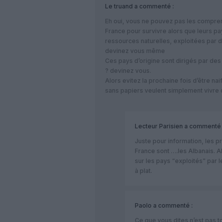
Le truand
a commenté :
Eh oui, vous ne pouvez pas les comprend
France pour survivre alors que leurs p
ressources naturelles, exploitées par d
devinez vous même
Ces pays d’origine sont dirigés par des
? devinez vous.
Alors evitez la prochaine fois d’être na
sans papiers veulent simplement vivre
Lecteur Parisien
a commenté 
Juste pour information, les 
France sont ….les Albanais. Al
sur les pays “exploités” par 
à plat.
Paolo
a commenté :
Ce que vous dites n’est pas t