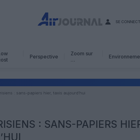
SE CONNEC
Low
Zoom sur
Perspective
Environneme
cost
…
Edito
En chiffres
Avis d’expert
isiens : sans-papiers hier, taxis aujourd’hui
AJ Académie
Vidéo
SIENS : SANS-PAPIERS HIE
’HUI