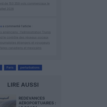
ord de 153 359 vols commerciaux le
uillet 2026
as
a commenté l'article :
s américains : l’administration Trump
nd le contrôle des réseaux sociaux
journalistes étrangers et voyageurs
faires canadiens et mexicains
Paris
perturbations
LIRE AUSSI
REDEVANCES
AÉROPORTUAIRES :