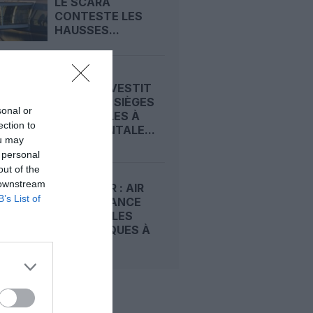
LE SCARA
CONTESTE LES
HAUSSES...
BEOND INVESTIT
DANS 256 SIÈGES
sonal or
INCLINABLES À
ection to
L’HORIZONTALE...
ou may
 personal
out of the
 downstream
STOPOVER : AIR
B’s List of
FRANCE LANCE
DES ESCALES
TOURISTIQUES À
PARIS...