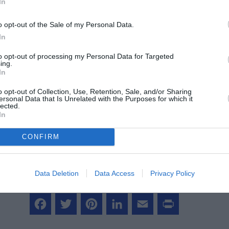
In
o opt-out of the Sale of my Personal Data.
In
to opt-out of processing my Personal Data for Targeted
ing.
In
z apprécié l’article ?
o opt-out of Collection, Use, Retention, Sale, and/or Sharing
-nous, faites un don !
ersonal Data that Is Unrelated with the Purposes for which it
lected.
In
OUS SOUTENIR
CONFIRM
Data Deletion
Data Access
Privacy Policy
Facebook
Twitter
Pinterest
LinkedIn
Email
Print