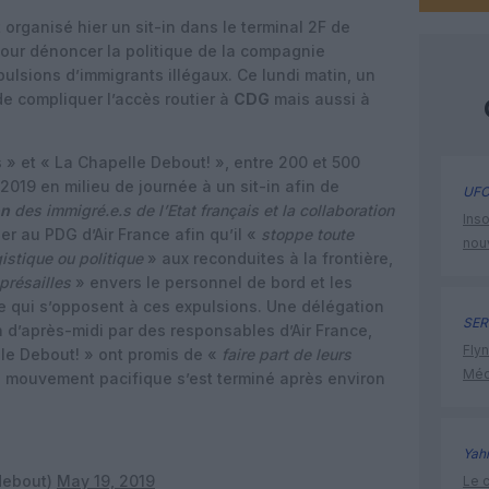
 organisé hier un sit-in dans le terminal 2F de
our dénoncer la politique de la compagnie
ulsions d’immigrants illégaux. Ce lundi matin, un
e compliquer l’accès routier à
CDG
mais aussi à
rs » et « La Chapelle Debout! », entre 200 et 500
2019 en milieu de journée à un sit-in afin de
UFO
on
des immigré.e.s de l’Etat français et la collaboration
Inso
er au PDG d’Air France afin qu’il «
stoppe toute
nou
gistique ou politique
» aux reconduites à la frontière,
présailles
» envers le personnel de bord et les
 qui s’opposent à ces expulsions. Une délégation
SER
in d’après-midi par des responsables d’Air France,
Flyn
le Debout! » ont promis de «
faire part de leurs
Méd
 mouvement pacifique s’est terminé après environ
Yah
debout)
May 19, 2019
Le c