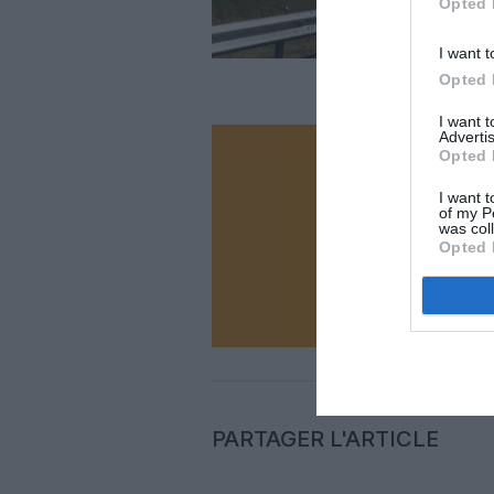
Opted 
I want t
Opted 
I want 
Advertis
Opted 
Vous ave
I want t
Soutenez
of my P
was col
Opted 
N
PARTAGER L'ARTICLE