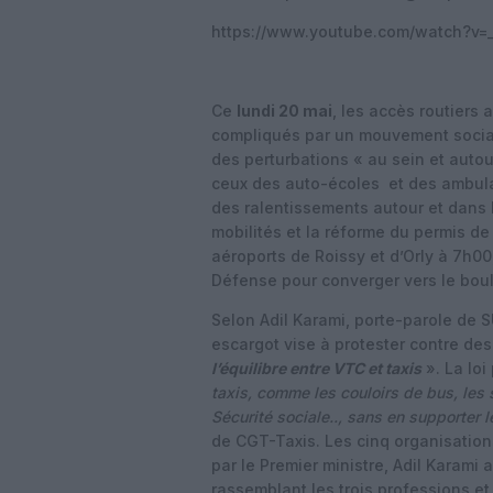
https://www.youtube.com/watch?v=
Ce
lundi 20 mai
, les accès routiers 
compliqués par un mouvement soci
des perturbations « au sein et auto
ceux des auto-écoles et des ambula
des ralentissements autour et dans Pa
mobilités et la réforme du permis d
aéroports de Roissy et d’Orly à 7h00,
Défense pour converger vers le boul
Selon Adil Karami, porte-parole de S
escargot vise à protester contre de
l’équilibre entre VTC et taxis
». La loi
taxis, comme les couloirs de bus, les 
Sécurité sociale.., sans en supporter l
de CGT-Taxis. Les cinq organisation
par le Premier ministre, Adil Karami
rassemblant les trois professions e