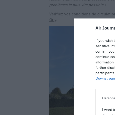
problèmes le plus vite possible
».
Vérifiez vos conditions de circulati
Orly
.
Air Journa
If you wish 
sensitive in
confirm you
continue se
information 
further disc
participants
Downstream 
Persona
I want t