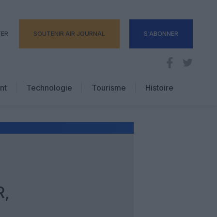
TER
SOUTENIR AIR JOURNAL
S'ABONNER
nt
Technologie
Tourisme
Histoire
Pratique
Hôtellerie
Voyages d’affaires
R,