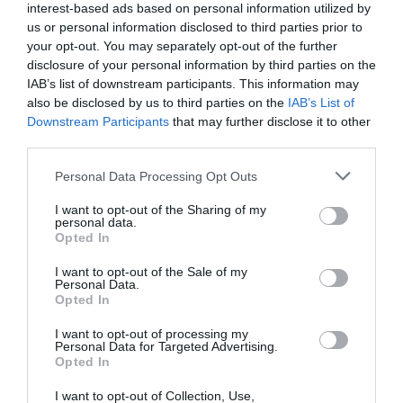
interest-based ads based on personal information utilized by
19 h 23 sans escale : le Boeing 777F de National
us or personal information disclosed to third parties prior to
Airlines relie l’Écosse à l’Australie
your opt-out. You may separately opt-out of the further
disclosure of your personal information by third parties on the
IAB’s list of downstream participants. This information may
also be disclosed by us to third parties on the
IAB’s List of
Badissi novembri
a commenté l'article :
Downstream Participants
that may further disclose it to other
Nice–Corse : ces vols électriques qui se profilent à
third parties.
l’horizon 2030
Personal Data Processing Opt Outs
I want to opt-out of the Sharing of my
personal data.
histoire de l'aviation
Opted In
I want to opt-out of the Sale of my
Personal Data.
LIRE AUSSI
Opted In
I want to opt-out of processing my
Personal Data for Targeted Advertising.
Opted In
LE 6 AOÛT 1909 DANS LE
CIEL : ROGER SOMMER
I want to opt-out of Collection, Use,