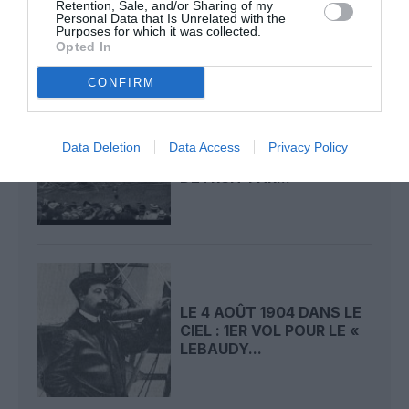
PERMET LE SACRE...
Retention, Sale, and/or Sharing of my
Personal Data that Is Unrelated with the
Purposes for which it was collected.
Opted In
CONFIRM
LE 5 AOÛT 1908 DANS LE
Data Deletion
Data Access
Privacy Policy
CIEL : LE « ZEPPELIN »
DÉTRUIT PAR...
LE 4 AOÛT 1904 DANS LE
CIEL : 1ER VOL POUR LE «
LEBAUDY...