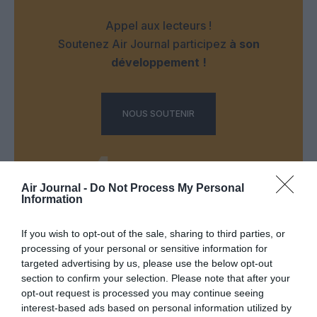
Appel aux lecteurs !
Soutenez Air Journal participez
à son
développement !
NOUS SOUTENIR
Air Journal -
Do Not Process My Personal
Information
DERNIERS COMMENTAIRES
If you wish to opt-out of the sale, sharing to third parties, or
processing of your personal or sensitive information for
targeted advertising by us, please use the below opt-out
section to confirm your selection. Please note that after your
Djm
a commenté l'article :
opt-out request is processed you may continue seeing
Après Emirates, Lufthansa remet en cause la réception
interest-based ads based on personal information utilized by