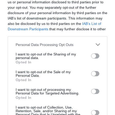
de Boeing 777-9 déjà construits
us or personal information disclosed to third parties prior to
your opt-out. You may separately opt-out of the further
disclosure of your personal information by third parties on the
IAB’s list of downstream participants. This information may
Copa
a commenté l'article :
also be disclosed by us to third parties on the
IAB’s List of
Pointe‑à‑Pitre – Panama City : Air France ouvre un pont
Downstream Participants
that may further disclose it to other
aérien vers l’Amérique latine
third parties.
Personal Data Processing Opt Outs
histoire de l'aviation
I want to opt-out of the Sharing of my
personal data.
Opted In
LIRE AUSSI
I want to opt-out of the Sale of my
Personal Data.
Opted In
I want to opt-out of processing my
LE 7 AOÛT 1909 DANS LE
Personal Data for Targeted Advertising.
CIEL : ROGER SOMMER
Opted In
FAIT ENCORE
L’ACTUALITÉ
I want to opt-out of Collection, Use,
Retention, Sale, and/or Sharing of my
Personal Data that Is Unrelated with the