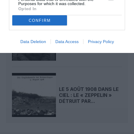
Purposes for which it was collected.
Opted In
CONFIRM
LE 6 AOÛT 1909 DANS LE
CIEL : ROGER SOMMER
Data Deletion
Data Access
Privacy Policy
PERMET LE SACRE...
LE 5 AOÛT 1908 DANS LE
CIEL : LE « ZEPPELIN »
DÉTRUIT PAR...