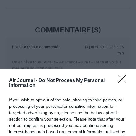
Facebook
Twitter
Pinterest
LinkedIn
Email
Print
COMMENTAIRE(S)
LOLOBOYER
a commenté :
13 juillet 2019 - 22 h 36
min
On en rêve tous : Alitalia – Air France – Klm ! + Delta et voilà la
meilleure solution pour tous.
RÉPONDRE
Air Journal -
Do Not Process My Personal
Information
If you wish to opt-out of the sale, sharing to third parties, or
LAISSER UN COMMENTAIRE
processing of your personal or sensitive information for
targeted advertising by us, please use the below opt-out
section to confirm your selection. Please note that after your
opt-out request is processed you may continue seeing
FAIRE UN DON
interest-based ads based on personal information utilized by