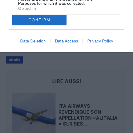
Purposes for which it was collected.
Opted In
CONFIRM
NDR
a commenté l'article :
Le ciel n’a jamais été aussi chargé : record de 153 359
vols commerciaux le 23 juillet 2026
Data Deletion
Data Access
Privacy Policy
alitalia
LIRE AUSSI
ITA AIRWAYS
REVENDIQUE SON
APPELLATION «ALITALIA
» SUR SES...