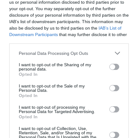
us or personal information disclosed to third parties prior to
your opt-out. You may separately opt-out of the further
Appel aux lecteurs !
disclosure of your personal information by third parties on the
Soutenez Air Journal participez
à son
IAB’s list of downstream participants. This information may
développement !
also be disclosed by us to third parties on the
IAB’s List of
Downstream Participants
that may further disclose it to other
third parties.
NOUS SOUTENIR
Personal Data Processing Opt Outs
I want to opt-out of the Sharing of my
personal data.
Opted In
I want to opt-out of the Sale of my
Personal Data.
Opted In
DERNIERS COMMENTAIRES
I want to opt-out of processing my
Personal Data for Targeted Advertising.
Opted In
Kyle
a commenté l'article :
I want to opt-out of Collection, Use,
SWISS : la rentabilité relance le débat sur son
Retention, Sale, and/or Sharing of my
Personal Data that Is Unrelated with the
autonomie au sein de Lufthansa Group