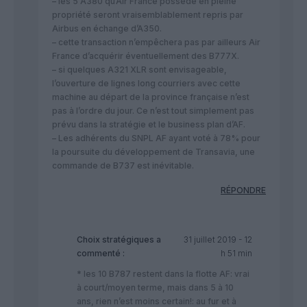
– les 5 A380 qu’Air France possède en pleine
propriété seront vraisemblablement repris par
Airbus en échange d’A350.
– cette transaction n’empêchera pas par ailleurs Air
France d’acquérir éventuellement des B777X.
– si quelques A321 XLR sont envisageable,
l’ouverture de lignes long courriers avec cette
machine au départ de la province française n’est
pas à l’ordre du jour. Ce n’est tout simplement pas
prévu dans la stratégie et le business plan d’AF.
– Les adhérents du SNPL AF ayant voté à 78% pour
la poursuite du développement de Transavia, une
commande de B737 est inévitable.
RÉPONDRE
Choix stratégiques
a
31 juillet 2019 - 12
commenté :
h 51 min
* les 10 B787 restent dans la flotte AF: vrai
à court/moyen terme, mais dans 5 à 10
ans, rien n’est moins certain!: au fur et à