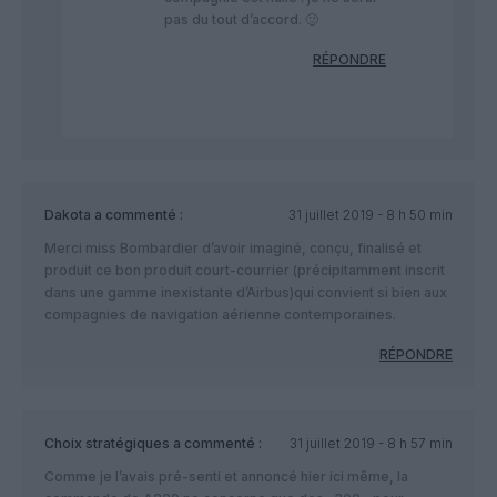
pas du tout d’accord. 🙂
RÉPONDRE
Dakota
a commenté :
31 juillet 2019 - 8 h 50 min
Merci miss Bombardier d’avoir imaginé, conçu, finalisé et
produit ce bon produit court-courrier (précipitamment inscrit
dans une gamme inexistante d’Airbus)qui convient si bien aux
compagnies de navigation aérienne contemporaines.
RÉPONDRE
Choix stratégiques
a commenté :
31 juillet 2019 - 8 h 57 min
Comme je l’avais pré-senti et annoncé hier ici même, la