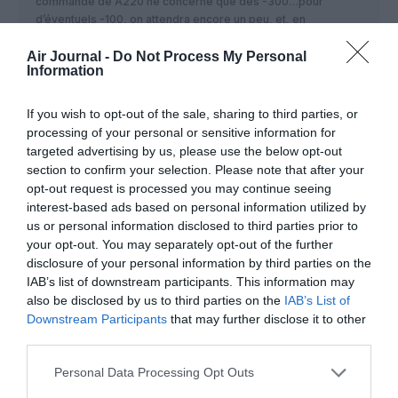
commande de A220 ne concerne que des -300…pour
d’éventuels -100, on attendra encore un peu, et, en
particulier, une fois les discussions avec les PNT terminées,
de savoir ce qu’il adviendra de HOP: de mon point de vue, je
Air Journal -
Do Not Process My Personal
Information
crois que Ben Smith veut sortir totalement AF de toutes les
lignes qui ne peuvent supporter commercialement et
financièrement des avions de plus de 100 places. Je pense
If you wish to opt-out of the sale, sharing to third parties, or
donc qu’il fera de AF le seul exploitant-employeur de tels
processing of your personal or sensitive information for
modules, qu’il regroupera dans HOP tout ce qui est plus petit
targeted advertising by us, please use the below opt-out
et qu’il sortira totalement financièrement de HOP par la vente
section to confirm your selection. Please note that after your
de cette compagnie et l’abandon par AF de nombreuses
opt-out request is processed you may continue seeing
petites lignes: on pourrait voir renaitre en France une ou
interest-based ads based on personal information utilized by
plusieurs petites compagnies locales centrées sur telle ou
us or personal information disclosed to third parties prior to
telle ville…(La question de leur survie ensuite est une autre
your opt-out. You may separately opt-out of the further
histoire!)
disclosure of your personal information by third parties on the
Au delà des A220°-300 question capacités de transport, AF
IAB’s list of downstream participants. This information may
est bien dotée de 320ceo pour beaucoup encore très jeunes
also be disclosed by us to third parties on the
IAB’s List of
et donc pouvant servir encore longtemps.Il n’y a je pense
Downstream Participants
that may further disclose it to other
aucun achat massif de A320neo à attendre.
third parties.
Les 321ceo sont un peu plus anciens et leur remplacement
devra être pensé en priorité…il se peut que AF se contente
Personal Data Processing Opt Outs
d’un “downsizing” et les remplace par des 320ceo: comme
elle n’en aura alors pas assez quantitativement ( sauf si elle