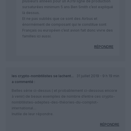
plusieurs années pour un A319 ligne de production
sursaturées minimum 5 ans Ben Smith c’est expliqué
là dessus.
Et ne pas oubliés que ce sont des Airbus et
énormément de composant qui le constitue sont
Français ou européen c’est avion fait donc vivre des
familles ici aussi.
RÉPONDRE
les crypto-nombtilistes se lachent...
31 juillet 2019 - 9 h 19 min
a commenté :
Belles série ci-dessus ( et probablement ci-dessous encore
à venir) de beaux exemples de nombre d’entre ces crypto-
nombtilistes-adeptes-des-théories-du-complot-
international…
Inutile de leur répondre.
RÉPONDRE