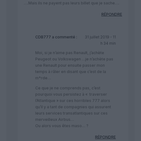
….Mais ils ne payent pas leurs billet que je sache….
RÉPONDRE
CDB777
a commenté :
31 juillet 2019 - 11
h 34 min
Moi, si je n’aime pas Renault, j’achète
Peugeot ou Volkswagen …je n’achète pas
une Renault pour ensuite passer mon
temps à râler en disant que c’est de la
m*rde…
Ce que je ne comprends pas, c’est
pourquoi vous persistez à « traverser
l’Atlantique » sur ces horribles 777 alors
qu’il y a tant de compagnies qui assurent
leurs services transatlantiques sur ces
merveilleux Airbus…
Ou alors vous êtes maso… ?
RÉPONDRE