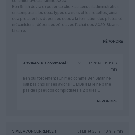
continuer avec la famille A320.
Ben Smith devra exposer ce choix au conseil administration
en comparant les deux types d’avions et les recettes, ainsi
qu’a préciser les dépenses dues a la formation des pilotes et
mécaniciens, dépenses zéro avec l’achat des A320. Bizarre,
bizarre.
RÉPONDRE
A321neoLR
a commenté :
31 juillet 2019 - 15 h 06
min
Ben oui forcément ! Un mec comme Ben Smith ne
sait pas choisir ses avions !… MDR !! Et je ne parle
pas des pseudos complotistes à 2 balles…
RÉPONDRE
VIVELACONCURRENCE
a
31 juillet 2019 - 10 h 19 min