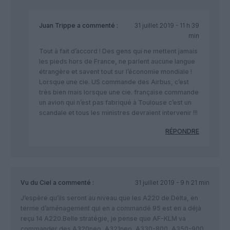
Juan Trippe
a commenté :
31 juillet 2019 - 11 h 39
min
Tout à fait d’accord ! Des gens qui ne mettent jamais
les pieds hors de France, ne parlent aucune langue
étrangère et savent tout sur l’économie mondiale !
Lorsque une cie. US commande des Airbus, c’est
très bien mais lorsque une cie. française commande
un avion qui n’est pas fabriqué à Toulouse c’est un
scandale et tous les ministres devraient intervenir !!!
RÉPONDRE
Vu du Ciel
a commenté :
31 juillet 2019 - 9 h 21 min
J’espère qu’ils seront au niveau que les A220 de Delta, en
terme d’aménagement qui en a commandé 95 est en a déjà
reçu 14 A220.Belle stratégie, je pense que AF-KLM va
commander des A320neo, A321neo, A330-800, A350-900