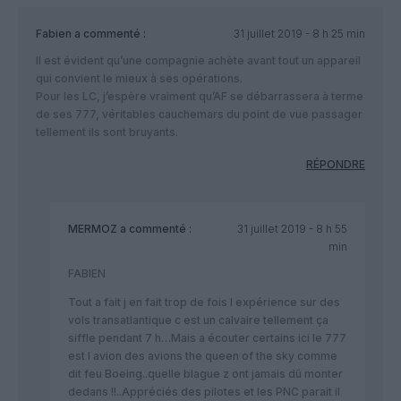
Fabien
a commenté :
31 juillet 2019 - 8 h 25 min
Il est évident qu’une compagnie achète avant tout un appareil
qui convient le mieux à ses opérations.
Pour les LC, j’espère vraiment qu’AF se débarrassera à terme
de ses 777, véritables cauchemars du point de vue passager
tellement ils sont bruyants.
RÉPONDRE
MERMOZ
a commenté :
31 juillet 2019 - 8 h 55
min
FABIEN
Tout a fait j en fait trop de fois l expérience sur des
vols transatlantique c est un calvaire tellement ça
siffle pendant 7 h…Mais a écouter certains ici le 777
est l avion des avions the queen of the sky comme
dit feu Boeing..quelle blague z ont jamais dû monter
dedans !!..Appréciés des pilotes et les PNC parait il