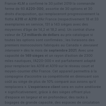
France-KLM a confirmé le 30 juillet 2019 la commande
ferme de 60
A220-300
, assortie de 30 options et 30
droits d’acquisition, qui remplaceront progressivement la
flotte
A318
et
A319
d’Air France (respectivement 18 et 33
exemplaires en service, 131 à 143 sièges avec des
moyennes d’âge de 14,2 et 18,2 ans). Un contrat d’une
valeur de
7,2 milliards de dollars
au prix catalogue si
toutes les options sont confirmées ; les livraisons des
premiers monocouloirs fabriqués au Canada «
devraient
intervenir
» dès le mois de
septembre 2021
. Avec une
capacité de
149 sièges
et un rayon d’action de 2300
miles nautiques, l’A220-300 « est parfaitement adapté
pour remplacer les A318 et A319 sur le réseau court et
moyen-courrier d’Air France. Cet appareil permettra à la
compagnie d’accroitre sa compétitivité en diminuant son
coût au siège de plus de 10% comparé aux avions qu’il
remplacera ».
L’expérience client
sera en outre améliorée
« significativement, grâce à des sièges offrant plus
d’espace en largeur et en profondeur, des racks à
bagages de grande capacité, des espaces de circulation