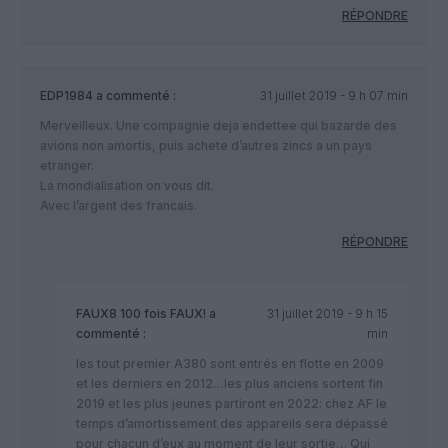
RÉPONDRE
EDP1984
a commenté :
31 juillet 2019 - 9 h 07 min
Merveilleux. Une compagnie deja endettee qui bazarde des
avions non amortis, puis achete d’autres zincs a un pays
etranger.
La mondialisation on vous dit.
Avec l’argent des francais.
RÉPONDRE
FAUX8 100 fois FAUX!
a
31 juillet 2019 - 9 h 15
commenté :
min
les tout premier A380 sont entrés en flotte en 2009
et les derniers en 2012…les plus anciens sortent fin
2019 et les plus jeunes partiront en 2022: chez AF le
temps d’amortissement des appareils sera dépassé
pour chacun d’eux au moment de leur sortie… Qui