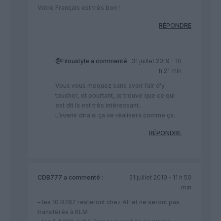
Votre Français est très bon !
RÉPONDRE
@Filoustyle
a commenté
31 juillet 2019 - 10
:
h 21 min
Vous vous moquez sans avoir l’air d’y
toucher, et pourtant, je trouve que ce qui
est dit là est très intéressant.
L’avenir dira si ça se réalisera comme ça.
RÉPONDRE
CDB777
a commenté :
31 juillet 2019 - 11 h 50
min
– les 10 B787 resteront chez AF et ne seront pas
transférés à KLM