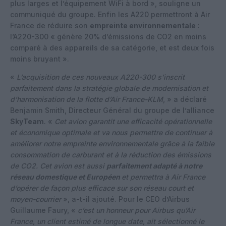
plus larges et l’équipement WiFi à bord », souligne un
communiqué du groupe. Enfin les A220 permettront à Air
France de réduire son
empreinte environnementale
:
l’A220-300 « génère 20% d’émissions de CO2 en moins
comparé à des appareils de sa catégorie, et est deux fois
moins bruyant ».
«
L’acquisition de ces nouveaux A220-300 s’inscrit
parfaitement dans la stratégie globale de modernisation et
d’harmonisation de la flotte d’Air France-KLM
, » a déclaré
Benjamin Smith, Directeur Général du groupe de l’alliance
SkyTeam
. «
Cet avion garantit une efficacité opérationnelle
et économique optimale et va nous permettre de continuer à
améliorer notre empreinte environnementale grâce à la faible
consommation de carburant et à la réduction des émissions
de CO2. Cet avion est aussi
parfaitement adapté à notre
réseau domestique et Européen
et permettra à Air France
d’opérer de façon plus efficace sur son réseau court et
moyen-courrier
», a-t-il ajouté. Pour le CEO d’Airbus
Guillaume Faury, «
c’est un honneur pour Airbus qu’Air
France, un client estimé de longue date, ait sélectionné le