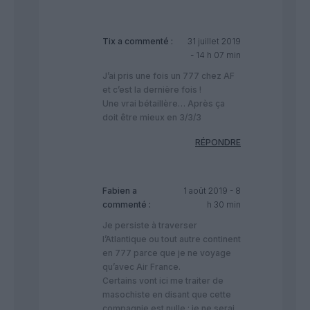
Tix
a commenté :
31 juillet 2019
- 14 h 07 min
J’ai pris une fois un 777 chez AF
et c’est la dernière fois !
Une vrai bétaillère… Après ça
doit être mieux en 3/3/3
RÉPONDRE
Fabien
a
1 août 2019 - 8
commenté :
h 30 min
Je persiste à traverser
l’Atlantique ou tout autre continent
en 777 parce que je ne voyage
qu’avec Air France.
Certains vont ici me traiter de
masochiste en disant que cette
compagnie est nulle : je ne serai