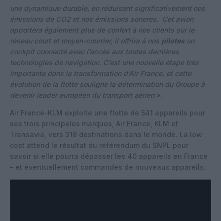
une dynamique durable, en réduisant significativement nos
émissions de CO2 et nos émissions sonores. Cet avion
apportera également plus de confort à nos clients sur le
réseau court et moyen-courrier, il offrira à nos
pilotes
un
cockpit connecté avec l’accès aux toutes dernières
technologies de navigation. C’est une nouvelle étape très
importante dans la transformation d’Air France, et cette
évolution de la flotte souligne la détermination du Groupe à
devenir leader européen du transport aérien
».
Air France-KLM exploite une flotte de 541 appareils pour
ses trois principales marques, Air France, KLM et
Transavia, vers 318 destinations dans le monde. La low
cost attend le résultat du référendum du SNPL pour
savoir si elle pourra dépasser les 40 appareils en France
– et éventuellement commandes de nouveaux appareils.