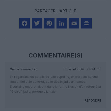
PARTAGER L'ARTICLE
Facebook
Twitter
Pinterest
LinkedIn
Email
Print
COMMENTAIRE(S)
Gian
a commenté :
31 juillet 2019 - 7 h 24 min
En regardant les détails du luxe superflu, en perdant de vue
l’essentiel et le concret, ce le déclin jadis annoncés!
E certains encore, vivent dans la ferme illusion d’un retour à la
“Gloire”, jadis, perdue a jamais!
RÉPONDRE