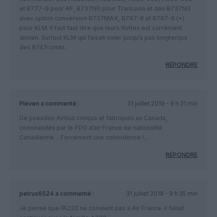
et B777-9 pour AF, B737NG pour Transavia et des B737NG
avec option conversion B737MAX, B787-8 et B787-9 (+)
pour KLM. Il faut faut dire que leurs flottes est carrément
ancien. Surtout KLM qui faisait voler jusqu’a pas longtemps
des B747combi.
RÉPONDRE
Pleven
a commenté :
31 juillet 2019 - 9 h 31 min
De pseudos Airbus conçus et fabriqués au Canada,
commandés par le PDG d’air France de nationalité
Canadienne… Forcément une coincidence !…
RÉPONDRE
petrus6524
a commenté :
31 juillet 2019 - 9 h 35 min
Je pense que l’A220 ne convient pas a Air France. Il fallait