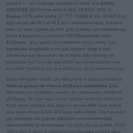
marché » – un choix qui semblerait limité aux
Airbus
A350XWB
(Air France attend déjà 28 A350-900) et
Boeing 777X
(elle opère 27 777-200ER et 43 -300ER d’un
âge moyen de 18,5 et 10,9 ans respectivement). A moins
bien sûr que l’option du très gros porteur soit enterrée au
profit d’appareils comme les
787 Dreamliner
voire
A330neo
– plus petits et nettement moins chers. Les
syndicats de pilotes
n’ont pas encore réagi à ces
annonces sur l’évolution de la flotte d’Air France, en
particulier sur l’arrivée des A220 qui nécessiteront une
nouvelle formation (et une évolution de la maintenance).
Selon Benjamin Smith, ces décisions «
visent à rendre la
flotte du groupe Air France-KLM plus compétitive
. Elles
font suite aux échanges récents de commandes d’A350 et
de Boeing 787 que nous avons réalisés entre Air France et
KLM. Nous sommes très heureux de travailler avec Airbus
pour faire entrer l’A220-300 dans notre flotte. C’est un avion
qui démontre une grande efficacité environnementale,
opérationnelle et économique. Le choix de ces avions A220-
300 s’inscrit dans la volonté d’inscrire notre activité dans