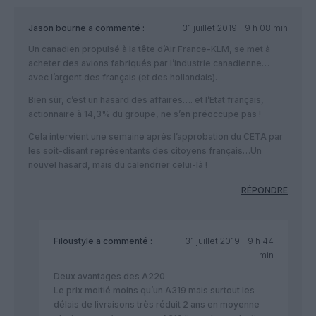
Jason bourne
a commenté :
31 juillet 2019 - 9 h 08 min
Un canadien propulsé à la tête d’Air France-KLM, se met à
acheter des avions fabriqués par l’industrie canadienne…
avec l’argent des français (et des hollandais).
Bien sûr, c’est un hasard des affaires…. et l’Etat français,
actionnaire à 14,3% du groupe, ne s’en préoccupe pas !
Cela intervient une semaine après l’approbation du CETA par
les soit-disant représentants des citoyens français…Un
nouvel hasard, mais du calendrier celui-là !
RÉPONDRE
Filoustyle
a commenté :
31 juillet 2019 - 9 h 44
min
Deux avantages des A220
Le prix moitié moins qu’un A319 mais surtout les
délais de livraisons très réduit 2 ans en moyenne