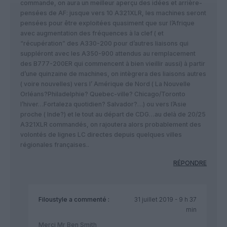
commande, on aura un meilleur aperçu des idées et arrière-
pensées de AF: jusque vers 10 A321XLR, les machines seront
pensées pour être exploitées quasiment que sur l’Afrique
avec augmentation des fréquences à la clef ( et
“récupération” des A330-200 pour d’autres liaisons qui
suppléront avec les A350-900 attendus au remplacement
des B777-200ER qui commencent à bien vieillir aussi) à partir
d’une quinzaine de machines, on intègrera des liaisons autres
( voire nouvelles) vers l’ Amérique de Nord ( La Nouvelle
Orléans?Philadelphie? Quebec-ville? Chicago/Toronto
l’hiver…Fortaleza quotidien? Salvador?…) ou vers l’Asie
proche ( Inde?) et le tout au départ de CDG…au delà de 20/25
A321XLR commandés, on rajoutera alors probablement des
volontés de lignes LC directes depuis quelques villes
régionales françaises..
RÉPONDRE
Filoustyle
a commenté :
31 juillet 2019 - 9 h 37
min
Merci Mr Ben Smith