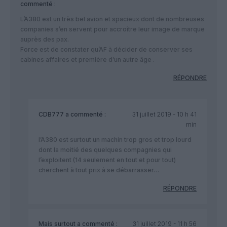
commenté :
L’A380 est un très bel avion et spacieux dont de nombreuses
companies s’en servent pour accroître leur image de marque
auprès des pax.
Force est de constater qu’AF à décider de conserver ses
cabines affaires et première d’un autre âge .
RÉPONDRE
CDB777
a commenté :
31 juillet 2019 - 10 h 41
min
l’A380 est surtout un machin trop gros et trop lourd
dont la moitié des quelques compagnies qui
l’exploitent (14 seulement en tout et pour tout)
cherchent à tout prix à se débarrasser…
RÉPONDRE
Mais surtout
a commenté :
31 juillet 2019 - 11 h 56