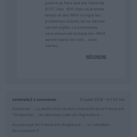
pourra se faire que par l’ajout de
B737. Des -800 dans un premier
temps et des MAX lorsque les
problèmes actuels de ce dernier
seront réglés. La commande
sera annoncée lorsque les -MAX
auront repris les vols… vous
verrez …
RÉPONDRE
sentinelle2
a commenté :
31 juillet 2019 - 9 h 03 min
Rassurant ….La destruction du tissu industriel de la France est
“En Marche”… en attendant celle de l’Agriculture …
Au passage Air France est dirigée par …. un canadien …
No comment !!!