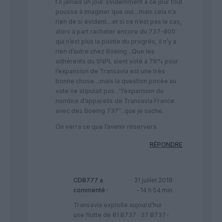
t il jamais un jour. Evidemment à ce jour tout
pousse à imaginer que oui…mais cela n’a
rien de si évident…et si ce n’est pas le cas,
alors à part racheter encore du 737-800
qui n’est plus la pointe du progrès, il n’y a
rien d’autre chez Boeing…Que les
adhérents du SNPL aient voté à 78% pour
l’expansion de Transavia est une très
bonne chose…mais la question posée au
vote ne stipulait pas ..”l’expansion du
nombre d’appareils de Transavia France
avec des Boeing 737″..que je sache.
On verra ce que l’avenir réservera.
RÉPONDRE
CDB777
a
31 juillet 2019
commenté :
- 14 h 54 min
Transavia exploite aujourd’hui
une flotte de 81 B737 : 37 B737-