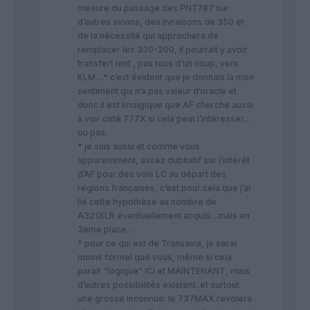
mesure du passage des PNT787 sur
d’autres avions, des livraisons de 350 et
de la nécessité qui approchera de
remplacer les 330-200, il pourrait y avoir
transfert lent , pas tous d’un coup, vers
KLM…* c’est évident que je donnais là mon
sentiment qui n’a pas valeur d’oracle et
donc il est lmoigique que AF cherche aussi
à voir coté 777X si cela peut l’intéresser…
ou pas.
* je suis aussi et comme vous
apparemment, assez dubitatif sur l’intérêt
d’AF pour des vols LC au départ des
régions françaises, c’est pour cela que j’ai
lié cette hypothèse au nombre de
A321XLR éventuellement acquis…mais en
3ème place…
* pour ce qui est de Transavia, je serai
moins formel que vous, même si cela
parait “logique” ICI et MAINTENANT, mais
d’autres possibilités existent..et surtout
une grosse inconnue: le 737MAX revolera