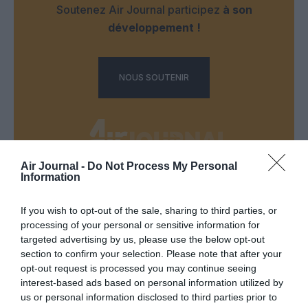
Soutenez Air Journal participez
à son
développement !
NOUS SOUTENIR
Air Journal -
Do Not Process My Personal
Information
DERNIERS COMMENTAIRES
If you wish to opt-out of the sale, sharing to third parties, or
processing of your personal or sensitive information for
targeted advertising by us, please use the below opt-out
Djm
a commenté l'article :
section to confirm your selection. Please note that after your
Après Emirates, Lufthansa remet en cause la réception
opt-out request is processed you may continue seeing
de Boeing 777-9 déjà construits
interest-based ads based on personal information utilized by
us or personal information disclosed to third parties prior to