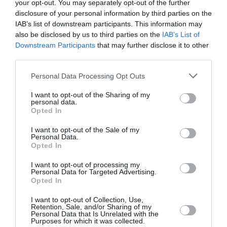
your opt-out. You may separately opt-out of the further
disclosure of your personal information by third parties on the
Copa
a commenté l'article :
IAB’s list of downstream participants. This information may
Pointe‑à‑Pitre – Panama City : Air France ouvre un pont
also be disclosed by us to third parties on the
IAB’s List of
aérien vers l’Amérique latine
Downstream Participants
that may further disclose it to other
third parties.
Personal Data Processing Opt Outs
histoire de l'aviation
I want to opt-out of the Sharing of my
personal data.
Opted In
LIRE AUSSI
I want to opt-out of the Sale of my
Personal Data.
Opted In
LE 7 AOÛT 1909 DANS LE
I want to opt-out of processing my
CIEL : ROGER SOMMER
Personal Data for Targeted Advertising.
FAIT ENCORE
Opted In
L’ACTUALITÉ
I want to opt-out of Collection, Use,
Retention, Sale, and/or Sharing of my
Personal Data that Is Unrelated with the
Purposes for which it was collected.