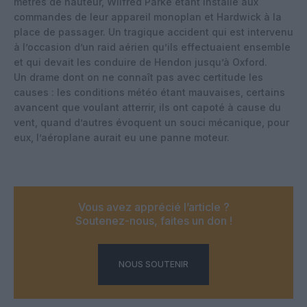
mètres de hauteur, Wilfred Parke étant installé aux
commandes de leur appareil monoplan et Hardwick à la
place de passager. Un tragique accident qui est intervenu
à l’occasion d’un raid aérien qu’ils effectuaient ensemble
et qui devait les conduire de Hendon jusqu’à Oxford.
Un drame dont on ne connaît pas avec certitude les
causes : les conditions météo étant mauvaises, certains
avancent que voulant atterrir, ils ont capoté à cause du
vent, quand d’autres évoquent un souci mécanique, pour
eux, l’aéroplane aurait eu une panne moteur.
Vous avez apprécié l’article ?
Soutenez-nous, faites un don !
NOUS SOUTENIR