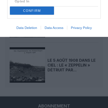
Opted In
CONFIRM
LE 6 AOÛT 1909 DANS LE
CIEL : ROGER SOMMER
PERMET LE SACRE...
Data Deletion
Data Access
Privacy Policy
LE 5 AOÛT 1908 DANS LE
CIEL : LE « ZEPPELIN »
DÉTRUIT PAR...
ABONNEMENT