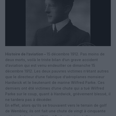
Histoire de l’aviation –
15 décembre 1912. Pas moins de
deux morts, voilà le triste bilan d’un grave accident
d’aviation qui est venu endeuiller ce dimanche 15
décembre 1912. Les deux pauvres victimes n’étant autres
que le directeur d’une fabrique d’aéroplanes monsieur
Hardwick et le lieutenant de marine Wilfred Parke. Ces
derniers ont été victimes d’une chute qui a tué Wilfred
Parke sur le coup, quant à Hardwick, grièvement blessé, il
ne tardera pas à décéder.
En effet, alors qu’ils se trouvaient vers le terrain de golf
de Wembley, ils ont fait une chute de vingt à cinquante