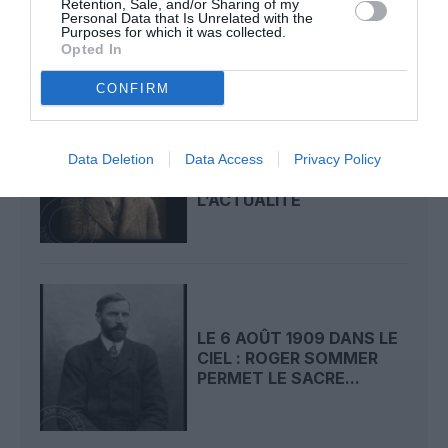
Retention, Sale, and/or Sharing of my
PUBLIQUE...
Personal Data that Is Unrelated with the
Purposes for which it was collected.
Opted In
CONFIRM
LE 7 AOÛT 1909 DANS LE
CIEL : ROGER SOMMER
Data Deletion
Data Access
Privacy Policy
FAIT ENCORE
L’ACTUALITÉ
LE 6 AOÛT 1909 DANS LE
CIEL : ROGER SOMMER
PERMET LE SACRE...