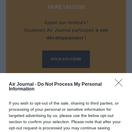
FAIRE UN DON
Appel aux lecteurs !
Soutenez Air Journal participez
à son
développement !
NOUS SOUTENIR
Air Journal -
Do Not Process My Personal
Information
If you wish to opt-out of the sale, sharing to third parties, or
DERNIERS COMMENTAIRES
processing of your personal or sensitive information for
targeted advertising by us, please use the below opt-out
section to confirm your selection. Please note that after your
opt-out request is processed you may continue seeing
Manfou
a commenté l'article :