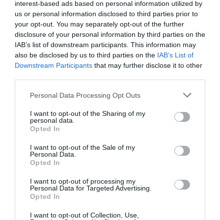
interest-based ads based on personal information utilized by
Pyramides, croisières et mer Rouge : l’Égypte mise sur
us or personal information disclosed to third parties prior to
une saison record malgré le contexte géopolitique
your opt-out. You may separately opt-out of the further
disclosure of your personal information by third parties on the
IAB’s list of downstream participants. This information may
also be disclosed by us to third parties on the
IAB’s List of
Arn31
a commenté l'article :
Downstream Participants
that may further disclose it to other
Après Emirates, Lufthansa remet en cause la réception
third parties.
de Boeing 777-9 déjà construits
Personal Data Processing Opt Outs
I want to opt-out of the Sharing of my
histoire de l'aviation
personal data.
Opted In
I want to opt-out of the Sale of my
LIRE AUSSI
Personal Data.
Opted In
I want to opt-out of processing my
Personal Data for Targeted Advertising.
LE 8 AOÛT 1908 DANS LE
Opted In
CIEL : UNE
DÉMONSTRATION
I want to opt-out of Collection, Use,