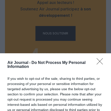
Appel aux lecteurs !
Soutenez Air Journal participez
à son
développement !
NOUS SOUTENIR
Air Journal -
Do Not Process My Personal
Information
DERNIERS COMMENTAIRES
If you wish to opt-out of the sale, sharing to third parties, or
processing of your personal or sensitive information for
targeted advertising by us, please use the below opt-out
Aviation
a commenté l'article :
section to confirm your selection. Please note that after your
opt-out request is processed you may continue seeing
Pointe‑à‑Pitre – Panama City : Air France ouvre un pont
interest-based ads based on personal information utilized by
aérien vers l’Amérique latine
us or personal information disclosed to third parties prior to