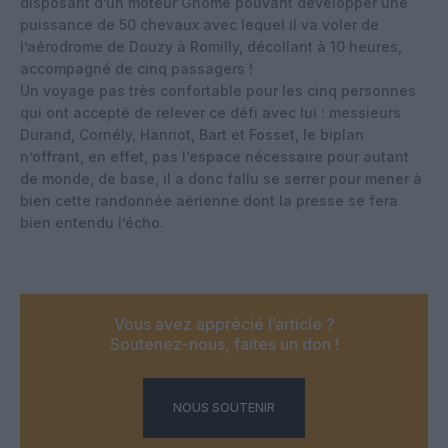
disposant d’un moteur Gnome pouvant développer une
puissance de 50 chevaux avec lequel il va voler de
l’aérodrome de Douzy à Romilly, décollant à 10 heures,
accompagné de cinq passagers !
Un voyage pas très confortable pour les cinq personnes
qui ont accepté de relever ce défi avec lui : messieurs
Durand, Cornély, Hanriot, Bart et Fosset, le biplan
n’offrant, en effet, pas l’espace nécessaire pour autant
de monde, de base, il a donc fallu se serrer pour mener à
bien cette randonnée aérienne dont la presse se fera
bien entendu l’écho.
Vous avez apprécié l’article ?
Soutenez-nous, faites un don !
NOUS SOUTENIR