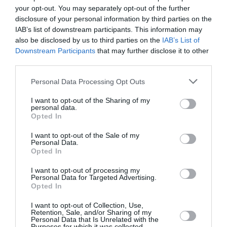
your opt-out. You may separately opt-out of the further
disclosure of your personal information by third parties on the
Pont aérien: chevilles enflées!
a commenté l'article :
IAB’s list of downstream participants. This information may
Pointe‑à‑Pitre – Panama City : Air France ouvre un pont
also be disclosed by us to third parties on the
IAB’s List of
aérien vers l’Amérique latine
Downstream Participants
that may further disclose it to other
third parties.
Personal Data Processing Opt Outs
histoire de l'aviation
I want to opt-out of the Sharing of my
personal data.
Opted In
LIRE AUSSI
I want to opt-out of the Sale of my
Personal Data.
Opted In
LE 7 AOÛT 1909 DANS LE
I want to opt-out of processing my
Personal Data for Targeted Advertising.
CIEL : ROGER SOMMER
Opted In
FAIT ENCORE
L’ACTUALITÉ
I want to opt-out of Collection, Use,
Retention, Sale, and/or Sharing of my
Personal Data that Is Unrelated with the
Purposes for which it was collected.