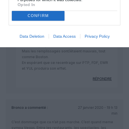
Opted In
RÉPONDRE
CONFIRM
ML
a commenté :
28 janvier 2020 - 14 h
48 min
Data Deletion
Data Access
Privacy Policy
Non Vegas n’était pas saisonnier, les réservations
couraient jusqu’en octobre 2020.
Mais les remplissages sont/étaient mauvais, tout
comme Boston.
En espérant que ce recentrage sur PTP, FDF, EWR
et YUL produira son effet.
RÉPONDRE
Bronco
a commenté :
27 janvier 2020 - 19 h 13
min
C’est dommage que ca n’ait pas marche. C’est quand meme
sympa Vegas. Entre les restaurants, les spectacles, les