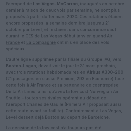
l’aéroport de
Las Vegas-McCarran
, inaugurés en octobre
dernier à raison de deux vols par semaine, ne sont plus
proposés à partir du 1er mars 2020. Ces rotations étaient
encore proposées la semaine dernière jusqu’au 21
octobre par Level, et restaient sans concurrence sauf
durant le CES de Las Vegas début janvier, quand
Air
France
et
La Compagnie
ont mis en place des vols
spéciaux.
L’autre ligne supprimée par la filiale du Groupe IAG, vers
Boston-Logan
, devait voir le jour le 31 mars prochain,
avec trois rotations hebdomadaires en
Airbus A330-200
(21 passagers en classe Premium, 293 en Economie) face
cette fois à Air France et sa partenaire de coentreprise
Delta Air Lines, ainsi qu’avec la low cost Norwegian Air
Shuttle – toutes ses rivales opérant au départ de
l’aéroport Charles de Gaulle (Primera Air proposait aussi
cette route avant sa faillite). Contrairement à Las Vegas,
Level dessert déjà Boston au départ de Barcelone.
La décision de la low cost n’a toujours pas été