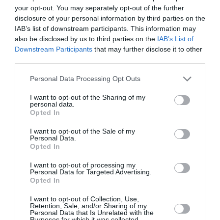
quelqu’un peu m’expliquer ce qu’ils avaient derriere la tete.
your opt-out. You may separately opt-out of the further
(je precise que je connais bien la destination pour y aller
disclosure of your personal information by third parties on the
plusieurs fois)
IAB’s list of downstream participants. This information may
also be disclosed by us to third parties on the
IAB’s List of
Las Vegas, c’est plus comprehensible, c’etait a essayer.
Downstream Participants
that may further disclose it to other
AF a aussi tester les deux dans differentes configurations.
third parties.
Qu’il est loin le temps ou il y aller en a380.
Personal Data Processing Opt Outs
RÉPONDRE
I want to opt-out of the Sharing of my
personal data.
Opted In
Laurent
a commenté :
27 janvier 2020 - 16 h 33
I want to opt-out of the Sale of my
min
Personal Data.
Opted In
Las Vegas, c’était saisonnier (hiver) en alternance avec
Montréal (été). Donc juste un arrêt prématuré, étonnant
I want to opt-out of processing my
sachant que feu XL était seule sur le créneau.
Personal Data for Targeted Advertising.
Opted In
Pour Boston, c’est que les résas devaient être mauvaises.
I want to opt-out of Collection, Use,
Les autres destinations sont très concurrentielles, ça paraît
Retention, Sale, and/or Sharing of my
quand même compliqué.
Personal Data that Is Unrelated with the
Purposes for which it was collected.