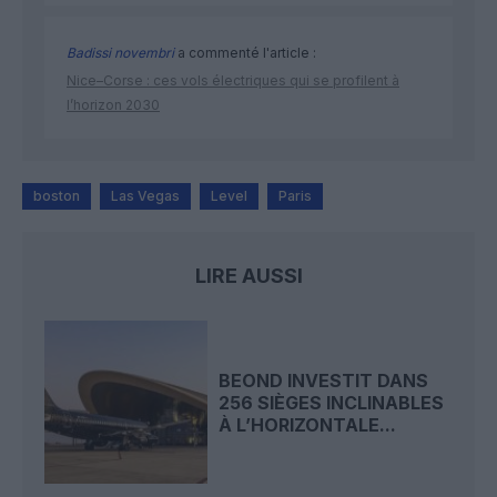
Badissi novembri
a commenté l'article :
Nice–Corse : ces vols électriques qui se profilent à
l’horizon 2030
boston
Las Vegas
Level
Paris
LIRE AUSSI
BEOND INVESTIT DANS
256 SIÈGES INCLINABLES
À L’HORIZONTALE...