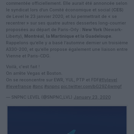
commentée officiellement. Elle aurait été annoncée selon
le syndicat lors d’un Comité économique et social (
CES
)
de Level le 23 janvier 2020, et lui permettrait de « se
recentrer » sur ses quatre autres dessertes long-courrier
proposées au départ de Paris-Orly :
New York
(Newark-
Liberty),
Montréal
,
la Martinique et la Guadeloupe
.
Rappelons qu’elle y a basé l’automne dernier un troisième
A330-200, et qu’elle propose également une liaison entre
Vienne et Paris-CDG.
Voilà, c'est fait !
On arrête Vegas et Boston.
On se reconcentre sur EWR, YUL, PTP et FDF
#flylevel
#levefrance
#pnc
#snpnc
pic.twitter.com/bG29Z4wmgf
— SNPNC LEVEL (@SNPNC_LVL)
January 23, 2020