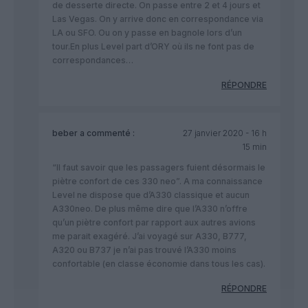
de desserte directe. On passe entre 2 et 4 jours et
Las Vegas. On y arrive donc en correspondance via
LA ou SFO. Ou on y passe en bagnole lors d’un
tour.En plus Level part d’ORY où ils ne font pas de
correspondances…
RÉPONDRE
beber
a commenté :
27 janvier 2020 - 16 h
15 min
“Il faut savoir que les passagers fuient désormais le
piètre confort de ces 330 neo”. A ma connaissance
Level ne dispose que d’A330 classique et aucun
A330neo. De plus même dire que l’A330 n’offre
qu’un piètre confort par rapport aux autres avions
me parait exagéré. J’ai voyagé sur A330, B777,
A320 ou B737 je n’ai pas trouvé l’A330 moins
confortable (en classe économie dans tous les cas).
RÉPONDRE