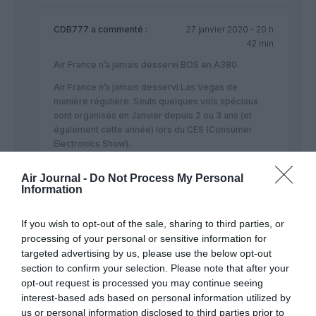
CDB777
a commenté :
27 janvier 2020 - 20 h
42 min
Air France n’a jamais desservi BOS en A380.
Air France n’a jamais desservi Las Vegas de
manière régulière. Seuls quelques vols spéciaux
sont organisés en Janvier depuis 2 ou 3 ans (et
également cette année) lors du CES (Consumer
Electronics Show).
C’est KLM qui, pour le groupe AFKL, a ouvert LAS au
Air Journal -
Do Not Process My Personal
départ d’AMS de façon régulière l’année dernière.
Information
RÉPONDRE
If you wish to opt-out of the sale, sharing to third parties, or
processing of your personal or sensitive information for
targeted advertising by us, please use the below opt-out
section to confirm your selection. Please note that after your
flyer2
a commenté :
27 janvier 2020 - 16 h 13
opt-out request is processed you may continue seeing
min
interest-based ads based on personal information utilized by
Non mais franchement quelle idée de faire Boston? Si
us or personal information disclosed to third parties prior to