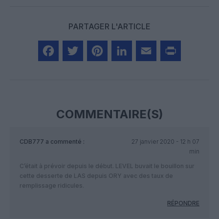
PARTAGER L'ARTICLE
Facebook
Twitter
Pinterest
LinkedIn
Email
Print
COMMENTAIRE(S)
CDB777
a commenté :
27 janvier 2020 - 12 h 07
min
C’était à prévoir depuis le début. LEVEL buvait le bouillon sur
cette desserte de LAS depuis ORY avec des taux de
remplissage ridicules.
RÉPONDRE