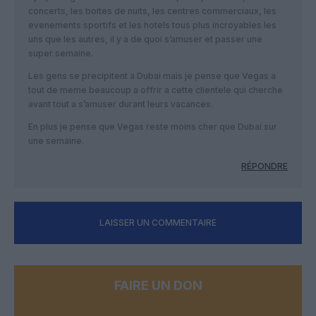
concerts, les boites de nuits, les centres commerciaux, les
evenements sportifs et les hotels tous plus incroyables les
uns que les autres, il y a de quoi s’amuser et passer une
super semaine.
Les gens se precipitent a Dubai mais je pense que Vegas a
tout de meme beaucoup a offrir a cette clientele qui cherche
avant tout a s’amuser durant leurs vacances.
En plus je pense que Vegas reste moins cher que Dubai sur
une semaine.
RÉPONDRE
LAISSER UN COMMENTAIRE
FAIRE UN DON