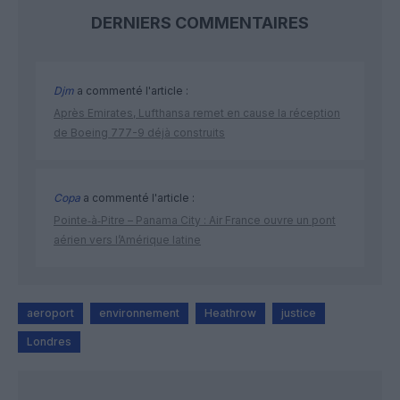
DERNIERS COMMENTAIRES
Djm
a commenté l'article :
Après Emirates, Lufthansa remet en cause la réception
de Boeing 777-9 déjà construits
Copa
a commenté l'article :
Pointe‑à‑Pitre – Panama City : Air France ouvre un pont
aérien vers l’Amérique latine
aeroport
environnement
Heathrow
justice
Londres