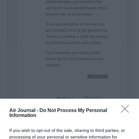
d’emménager à proximité d’un
aéroport ils assument leurs choix
et évite de se la ramener.
A ce que je sache on te met pas
un couteau sous la gorge pour te
forcer à acheter à côté de Roissy
en plein trajectoire des pistes
Faut assumer son choix point
barre qu’ils s’en prennent à eux
mêmes
RÉPONDRE
Bronco
a
28 février
commenté :
2020 - 22
Air Journal -
Do Not Process My Personal
h 24 min
Information
Mais… vous avez bien
raison. C’est une grosse
If you wish to opt-out of the sale, sharing to third parties, or
blague – les gens
processing of your personal or sensitive information for
achetent a cote d’un