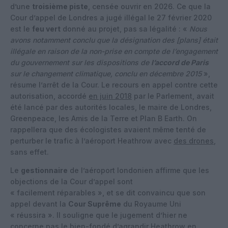
d’une
troisième piste
, censée ouvrir en 2026. Ce que la
Cour d’appel de Londres a jugé illégal le 27 février 2020
est le
feu vert
donné au projet, pas sa légalité : «
Nous
avons notamment conclu que la désignation des [plans] était
illégale en raison de la non-prise en compte de l’engagement
du gouvernement sur les dispositions de
l’accord de Paris
sur le changement climatique, conclu en décembre 2015
»,
résume l’arrêt de la Cour. Le recours en appel contre cette
autorisation, accordé
en juin 2018
par le Parlement, avait
été lancé par des autorités locales, le maire de Londres,
Greenpeace, les Amis de la Terre et Plan B Earth. On
rappellera que des écologistes avaient même tenté de
perturber le trafic à l’aéroport Heathrow avec
des drones
,
sans effet.
Le
gestionnaire
de l’aéroport londonien affirme que les
objections de la Cour d’appel sont
« facilement réparables », et se dit convaincu que son
appel devant la
Cour Suprême
du Royaume Uni
« réussira ». Il souligne que le jugement d’hier ne
concerne pas le bien-fondé d’agrandir Heathrow en