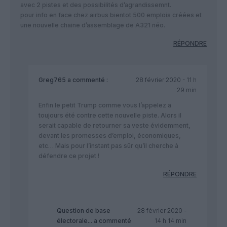
avec 2 pistes et des possibilités d’agrandissemnt.
pour info en face chez airbus bientot 500 emplois créées et
une nouvelle chaine d’assemblage de A321 néo.
RÉPONDRE
Greg765
a commenté :
28 février 2020 - 11 h
29 min
Enfin le petit Trump comme vous l’appelez a
toujours été contre cette nouvelle piste. Alors il
serait capable de retourner sa veste évidemment,
devant les promesses d’emploi, économiques,
etc… Mais pour l’instant pas sûr qu’il cherche à
défendre ce projet !
RÉPONDRE
Question de base
28 février 2020 -
électorale...
a commenté
14 h 14 min