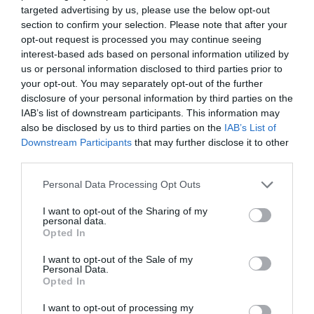
targeted advertising by us, please use the below opt-out
aeroport, payent moins
section to confirm your selection. Please note that after your
cher et apres ralent
opt-out request is processed you may continue seeing
contre la presence de
interest-based ads based on personal information utilized by
l’aeroport. C’est ridicule.
us or personal information disclosed to third parties prior to
Il n’y avait que quelques
your opt-out. You may separately opt-out of the further
quelques fermes dans
disclosure of your personal information by third parties on the
la zone de bruit autour
IAB’s list of downstream participants. This information may
de Roissy a l’epoque.
also be disclosed by us to third parties on the
IAB’s List of
On savait des la
Downstream Participants
that may further disclose it to other
construction que la
third parties.
France voulait faire de
Roissy sa grande
Personal Data Processing Opt Outs
plateforme
internationale. Les gens
I want to opt-out of the Sharing of my
savaient bien qu’il y
personal data.
Opted In
auraient des avions au
dessus d’eux. Faut
I want to opt-out of the Sale of my
arreter de prendre les
Personal Data.
gens pour des idiots.
Opted In
Plus de 75 millions de
personnes passent par
I want to opt-out of processing my