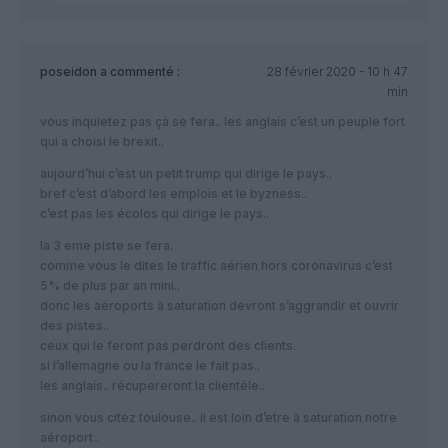
poseidon
a commenté :
28 février 2020 - 10 h 47
min
vous inquietez pas çà se fera.. les anglais c’est un peuple fort
qui a choisi le brexit..
aujourd’hui c’est un petit trump qui dirige le pays..
bref c’est d’abord les emplois et le byzness..
c’est pas les écolos qui dirige le pays..
la 3 eme piste se fera.
comme vous le dites le traffic aérien hors coronavirus c’est
5% de plus par an mini..
donc les aéroports à saturation devront s’aggrandir et ouvrir
des pistes..
ceux qui le feront pas perdront des clients.
si l’allemagne ou la france le fait pas..
les anglais.. récupereront la clientéle..
sinon vous citez toulouse.. il est loin d’etre à saturation notre
aéroport..