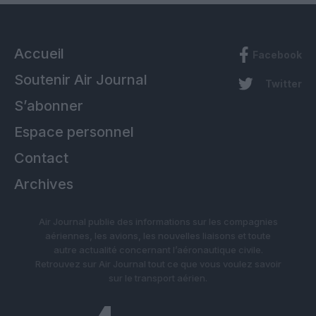
Accueil
Facebook
Soutenir Air Journal
Twitter
S’abonner
Espace personnel
Contact
Archives
Air Journal publie des informations sur les compagnies
aériennes, les avions, les nouvelles liaisons et toute
autre actualité concernant l’aéronautique civile.
Retrouvez sur Air Journal tout ce que vous voulez savoir
sur le transport aérien.