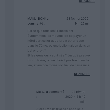
RÉPONDRE
MAIS... BON !
a
28 février 2020 -
commenté :
14 h 22 min
Parce que tous les Français ont
évidemment les moyens de se payer un
hôtel particulier avec jardin et terrasse
dans le 7ème, ou une belle maison dans un
bel endroit ?
Et les gens qui y sont nés ? Jusqu’à preuve
du contraire, on ne choisit pas tout dans la
vie, et encore moins son lieu de naissance
RÉPONDRE
Mais...
a commenté
28 février
:
2020 - 15 h 49
min
Alors il y a un truc sa s’appelle la