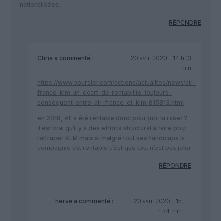
nationalisées.
RÉPONDRE
Chris
a commenté :
20 avril 2020 - 14 h 13
min
https://www.boursier.com/actions/actualites/news/air-
france-klm-un-ecart-de-rentabilite-toujours-
consequent-entre-air-france-et-klm-815813.html
en 2019, AF a été rentable donc pourquoi la raser ?
il est vrai qu’il y a des efforts structurel à faire pour
rattraper KLM mais si malgré tout ses handicaps la
compagnie est rentable c’est que tout n’est pas jeter
RÉPONDRE
herve
a commenté :
20 avril 2020 - 15
h 34 min