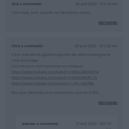
Skol
a commenté :
20 avril 2020 - 13 h 13 min
Tout raser, pour repartir sur des bases saines.
RÉPONDRE
Chris
a commenté :
20 avril 2020 - 13 h 22 min
C’est vraiment du gâchis la gestion de cette compagnie et
c’est dommage.
Les low pass vont beaucoup me manquer:
https://www.youtube.com/watch?v=W9ou9QG4PGc
https://www.youtube.com/watch?v=W4t2zMJKLTk
https://www.youtube.com/watch?v=J4n-vslEA8k
Dire que j’attendais avec impatience ceux en A350….
RÉPONDRE
Islander
a commenté :
21 avril 2020 - 23 h 47