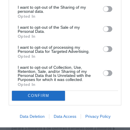
L’actuelle est bcp plus élégante.
I want to opt-out of the Sharing of my
Dommage que cette compagnie disparaisse.
personal data.
Opted In
La comparaison est limitée, mais ça rappelle Varig.
L’excellence à bord, et un joyeux bazar dans le
I want to opt-out of the Sale of my
Personal Data.
pays.
Opted In
RÉPONDRE
I want to opt-out of processing my
Personal Data for Targeted Advertising.
Opted In
I want to opt-out of Collection, Use,
Retention, Sale, and/or Sharing of my
France Méditerranée
a commenté :
20 avril 2020 - 14 h 55 min
Personal Data that Is Unrelated with the
Purposes for which it was collected.
Via Île de Sal ou Las Palmas
Opted In
RÉPONDRE
CONFIRM
NDR
a commenté :
20 avril 2020 - 16 h 02 min
Data Deletion
Data Access
Privacy Policy
Le big four des 4 plus larges marché aériens africain va
perdre 5 milliards $ de chifffres d’affaires dont 2 milliards $