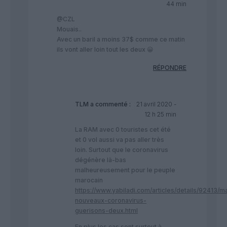
44 min
@CZL
Mouais..
Avec un baril a moins 37$ comme ce matin
ils vont aller loin tout les deux 😀
RÉPONDRE
TLM
a commenté :
21 avril 2020 -
12 h 25 min
La RAM avec 0 touristes cet été
et 0 vol aussi va pas aller très
loin. Surtout que le coronavirus
dégénère là-bas
malheureusement pour le peuple
marocain
https://www.yabiladi.com/articles/details/92413/m
nouveaux-coronavirus-
guerisons-deux.html
En plus les cas sont surtout à