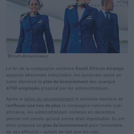
@South African Airways
La fin de la compagnie aérienne
South African Airways
apparait désormais inéluctable, les syndicats ayant en
outre dénoncé le
plan de licenciement
des quelque
4700 employés
proposé par les administrateurs.
Après le
refus du gouvernement
la semaine dernière de
renflouer une fois de plus
la compagnie nationale sud-
africaine, les administrateurs nommés en décembre
dernier ont conclu qu’une survie était improbable. Ils ont
donc proposé un
plan de licenciement
pour l’ensemble
de ses effectifs – actant de fait que les vols,