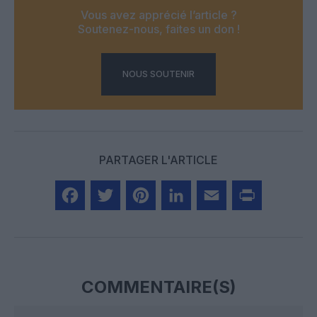
Vous avez apprécié l’article ?
Soutenez-nous, faites un don !
NOUS SOUTENIR
PARTAGER L'ARTICLE
Facebook
Twitter
Pinterest
LinkedIn
Email
Print
COMMENTAIRE(S)