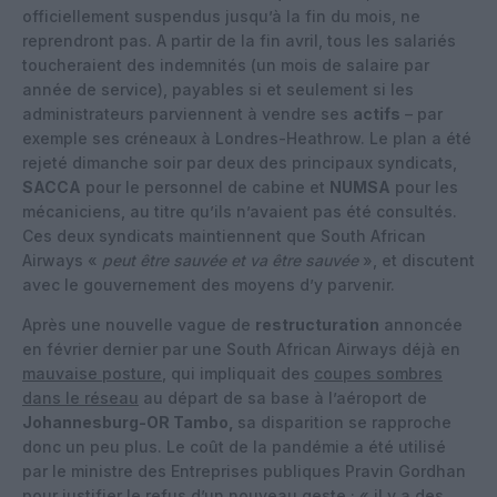
officiellement suspendus jusqu’à la fin du mois, ne
reprendront pas. A partir de la fin avril, tous les salariés
toucheraient des indemnités (un mois de salaire par
année de service), payables si et seulement si les
administrateurs parviennent à vendre ses
actifs
– par
exemple ses créneaux à Londres-Heathrow. Le plan a été
rejeté dimanche soir par deux des principaux syndicats,
SACCA
pour le personnel de cabine et
NUMSA
pour les
mécaniciens, au titre qu’ils n’avaient pas été consultés.
Ces deux syndicats maintiennent que South African
Airways «
peut être sauvée et va être sauvée
», et discutent
avec le gouvernement des moyens d’y parvenir.
Après une nouvelle vague de
restructuration
annoncée
en février dernier par une South African Airways déjà en
mauvaise posture
, qui impliquait des
coupes sombres
dans le réseau
au départ de sa base à l’aéroport de
Johannesburg-OR Tambo,
sa disparition se rapproche
donc un peu plus. Le coût de la pandémie a été utilisé
par le ministre des Entreprises publiques Pravin Gordhan
pour justifier le refus d’un nouveau geste ; « il y a des