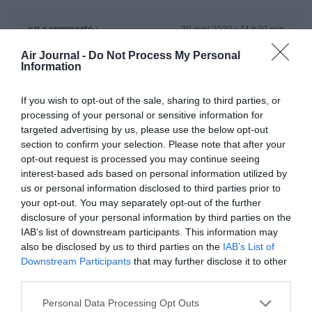
czl
a commenté :
20 avril 2020 - 14 h 01 min
Qui se souvient des 747SP de la SAA obligés de contourner
Air Journal -
Do Not Process My Personal
toute l’Afrique pour relier Londres à l’Afrique du sud à
Information
l’époque de l’apartheid?
If you wish to opt-out of the sale, sharing to third parties, or
RÉPONDRE
processing of your personal or sensitive information for
targeted advertising by us, please use the below opt-out
section to confirm your selection. Please note that after your
boeingboeing
a commenté :
20 avril 2020 - 14 h 20
opt-out request is processed you may continue seeing
min
interest-based ads based on personal information utilized by
us or personal information disclosed to third parties prior to
J’ai eu la chance de voler sur un SP entre Maurice et
Taiwan sur cette compagnie.
your opt-out. You may separately opt-out of the further
disclosure of your personal information by third parties on the
RÉPONDRE
IAB’s list of downstream participants. This information may
also be disclosed by us to third parties on the
IAB’s List of
Downstream Participants
that may further disclose it to other
third parties.
Jean timmant
a commenté :
20 avril 2020 - 14 h 57
min
Personal Data Processing Opt Outs
Dans l’affreuse livrée orange et bleu.