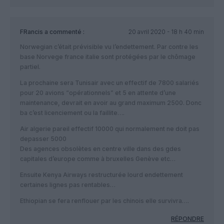
FRancis
a commenté :
20 avril 2020 - 18 h 40 min
Norwegian c’était prévisible vu l’endettement. Par contre les
base Norvege france italie sont protégées par le chômage
partiel.
La prochaine sera Tunisair avec un effectif de 7800 salariés
pour 20 avions “opérationnels” et 5 en attente d’une
maintenance, devrait en avoir au grand maximum 2500. Donc
ba c’est licenciement ou la faillite….
Air algerie pareil effectif 10000 qui normalement ne doit pas
depasser 5000
Des agences obsolètes en centre ville dans des gdes
capitales d’europe comme à bruxelles Genève etc…
Ensuite Kenya Airways restructurée lourd endettement
certaines lignes pas rentables…
Ethiopian se fera renflouer par les chinois elle survivra….
RÉPONDRE