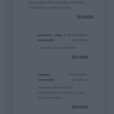
Les marges d’AF sont très médiocres
comparés à la concurrence.
RÉPONDRE
peut etre , mais...
a
20 avril 2020 -
commenté :
16 h 23 min
…rentable quand même!
RÉPONDRE
Fabien
a
21 avril 2020 -
commenté :
10 h 08 min
Puisque vous parlez de
comparaison, comparez ce qui
est comparable.
RÉPONDRE