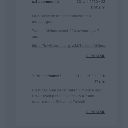
czl
a commenté :
20 avril 2020 - 23
h 50 min
La jalousie ne doit pas pousser aux
mensonges
Turkish Airlines avant 233 avions il y a 7
ans
https://fr.wikipedia.org/wiki/Turkish_Airlines
RÉPONDRE
TLM
a commenté :
21 avril 2020 - 12 h
27 min
C’est pas bien de raconter n’importe quoi
HNA n’avait pas 30 avions il y a 7 ans
encore moins Etihad ou Turkish
RÉPONDRE