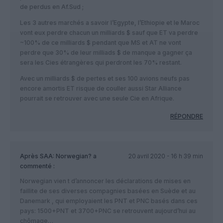
de perdus en Af.Sud ;
Les 3 autres marchés a savoir l’Egypte, l’Ethiopie et le Maroc
vont eux perdre chacun un milliards $ sauf que ET va perdre
~100% de ce milliards $ pendant que MS et AT ne vont
perdre que 30% de leur milliads $ de manque a gagner ça
sera les Cies étrangères qui perdront les 70% restant.
Avec un milliards $ de pertes et ses 100 avions neufs pas
encore amortis ET risque de couller aussi Star Alliance
pourrait se retrouver avec une seule Cie en Afrique.
RÉPONDRE
Après SAA: Norwegian?
a
20 avril 2020 - 16 h 39 min
commenté :
Norwegian vien t d’annoncer les déclarations de mises en
faillite de ses diverses compagnies basées en Suède et au
Danemark , qui employaient les PNT et PNC basés dans ces
pays: 1500+PNT et 3700+PNC se retrouvent aujourd’hui au
chômage…