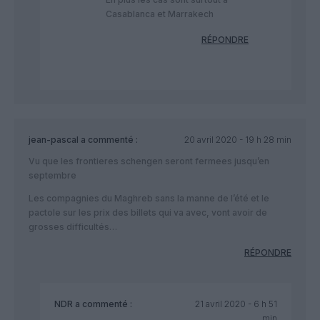
Casablanca et Marrakech
RÉPONDRE
jean-pascal
a commenté :
20 avril 2020 - 19 h 28 min
Vu que les frontieres schengen seront fermees jusqu’en
septembre
Les compagnies du Maghreb sans la manne de l’été et le
pactole sur les prix des billets qui va avec, vont avoir de
grosses difficultés…
RÉPONDRE
NDR
a commenté :
21 avril 2020 - 6 h 51
min