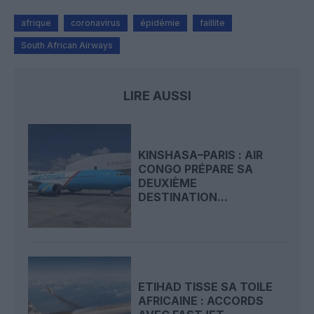
afrique
coronavirus
épidémie
faillite
South African Airways
LIRE AUSSI
KINSHASA–PARIS : AIR
CONGO PRÉPARE SA
DEUXIÈME
DESTINATION...
ETIHAD TISSE SA TOILE
AFRICAINE : ACCORDS