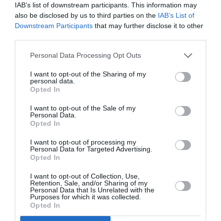
Bref: en un mot, au lieu de dépenser pour soutenir les tissus
IAB’s list of downstream participants. This information may
industriel local et les emplois permanents et annuels qui vont
also be disclosed by us to third parties on the
IAB’s List of
avec, on dépense pour soutenir les cafés-restaurants-
Downstream Participants
that may further disclose it to other
camping-hôteliers et autres loueurs de voiture….et leurs
third parties.
emplois saisonniers
Ce n’est qu’une question de choix…et ça reste toujours de
Personal Data Processing Opt Outs
l’argent public.
I want to opt-out of the Sharing of my
RÉPONDRE
personal data.
Opted In
I want to opt-out of the Sale of my
Personal Data.
AMELIA: tu es là?
a commenté :
9 juillet 2020 - 13 h 14 min
Opted In
Quelques boulevards s’ouvrent à toi, à CFD, comme à LILLE,
I want to opt-out of processing my
et bientôt ailleurs encore: tiens toi prête
Personal Data for Targeted Advertising.
Opted In
RÉPONDRE
I want to opt-out of Collection, Use,
Retention, Sale, and/or Sharing of my
Personal Data that Is Unrelated with the
Purposes for which it was collected.
Mica76
a commenté :
9 juillet 2020 - 16 h 37 min
Opted In
Plus de 100 k passagers par an, ça n’est pas mal;