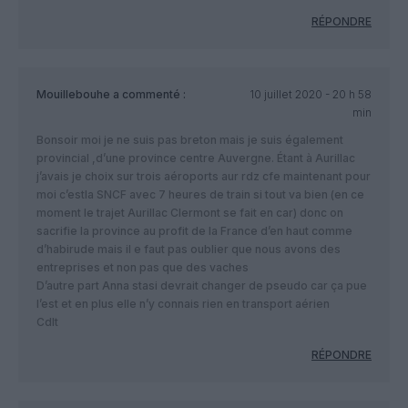
RÉPONDRE
Mouillebouhe
a commenté :
10 juillet 2020 - 20 h 58
min
Bonsoir moi je ne suis pas breton mais je suis également
provincial ,d’une province centre Auvergne. Étant à Aurillac
j’avais je choix sur trois aéroports aur rdz cfe maintenant pour
moi c’estla SNCF avec 7 heures de train si tout va bien (en ce
moment le trajet Aurillac Clermont se fait en car) donc on
sacrifie la province au profit de la France d’en haut comme
d’habirude mais il e faut pas oublier que nous avons des
entreprises et non pas que des vaches
D’autre part Anna stasi devrait changer de pseudo car ça pue
l’est et en plus elle n’y connais rien en transport aérien
Cdlt
RÉPONDRE