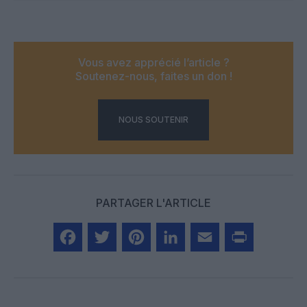
Vous avez apprécié l’article ?
Soutenez-nous, faites un don !
NOUS SOUTENIR
PARTAGER L'ARTICLE
Facebook
Twitter
Pinterest
LinkedIn
Email
Print