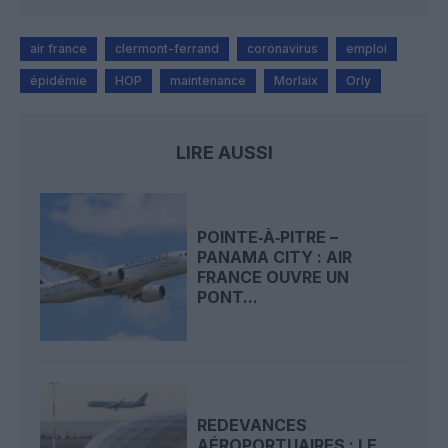
air france
clermont-ferrand
coronavirus
emploi
épidémie
HOP
maintenance
Morlaix
Orly
LIRE AUSSI
POINTE‑À‑PITRE –
PANAMA CITY : AIR
FRANCE OUVRE UN
PONT...
REDEVANCES
AÉROPORTUAIRES : LE