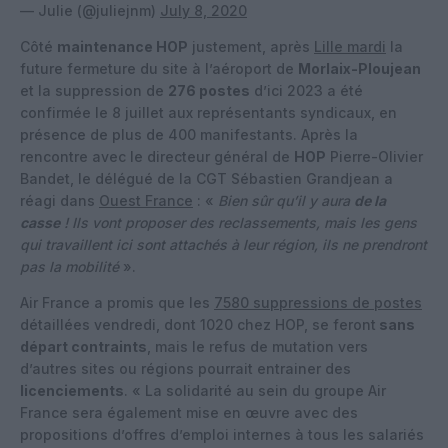
— Julie (@juliejnm)
July 8, 2020
Côté
maintenance HOP
justement, après
Lille mardi
la
future fermeture du site à l’aéroport de
Morlaix-Ploujean
et la suppression de
276 postes
d’ici 2023 a été
confirmée le 8 juillet aux représentants syndicaux, en
présence de plus de 400 manifestants. Après la
rencontre avec le directeur général de
HOP
Pierre-Olivier
Bandet, le délégué de la CGT Sébastien Grandjean a
réagi dans
Ouest France
: «
Bien sûr qu’il y aura
de la
casse
! Ils vont proposer des reclassements, mais les gens
qui travaillent ici sont attachés à leur région, ils ne prendront
pas la mobilité
».
Air France a promis que les
7580 suppressions de postes
détaillées vendredi, dont 1020 chez HOP, se feront
sans
départ contraints
, mais le refus de mutation vers
d’autres sites ou régions pourrait entrainer des
licenciements
. « La solidarité au sein du groupe Air
France sera également mise en œuvre avec des
propositions d’offres d’emploi internes à tous les salariés