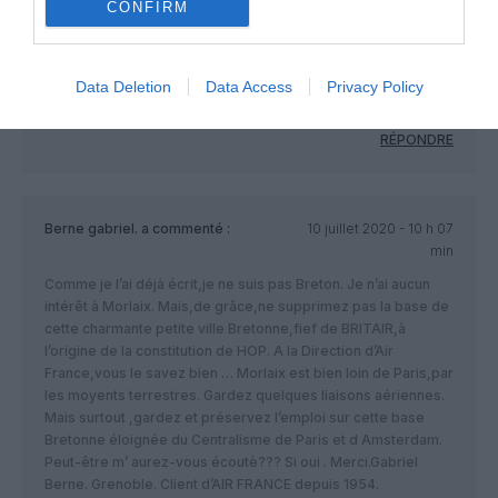
CONFIRM
Effectivement, ça devrait permettre en principe à un
opérateur de vivre avec des AT7 (compte tenu de la faible
distance). Après, il faut aussi que les gens soient capables
d’accepter le fait que l’avion soit plus cher que l’intercité sinon
Data Deletion
Data Access
Privacy Policy
c’est clair que ça ne pourra pas marcher.
RÉPONDRE
Berne gabriel.
a commenté :
10 juillet 2020 - 10 h 07
min
Comme je l’ai déjà écrit,je ne suis pas Breton. Je n’ai aucun
intérêt à Morlaix. Mais,de grâce,ne supprimez pas la base de
cette charmante petite ville Bretonne,fief de BRITAIR,à
l’origine de la constitution de HOP. A la Direction d’Air
France,vous le savez bien … Morlaix est bien loin de Paris,par
les moyents terrestres. Gardez quelques liaisons aériennes.
Mais surtout ,gardez et préservez l’emploi sur cette base
Bretonne éloignée du Centralisme de Paris et d Amsterdam.
Peut-être m’ aurez-vous écoutè??? Si oui . Merci.Gabriel
Berne. Grenoble. Client d’AIR FRANCE depuis 1954.