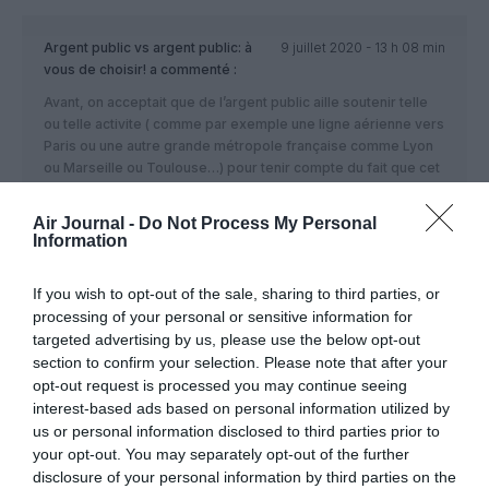
Argent public vs argent public: à
9 juillet 2020 - 13 h 08 min
vous de choisir!
a commenté :
Avant, on acceptait que de l’argent public aille soutenir telle
ou telle activite ( comme par exemple une ligne aérienne vers
Paris ou une autre grande métropole française comme Lyon
ou Marseille ou Toulouse…) pour tenir compte du fait que cet
argent public en retour soutenait l’attractivité du monde
industriel/ artisanal/ commercial/tertiaire local, ce qui de fait
Air Journal -
Do Not Process My Personal
gênerait de l’activité, créait de revenus, maintenait l’emploi,
Information
donc la vie du bassin concerné…
Aujourd’hui à coup de phrases démagogiques du type ” ca
If you wish to opt-out of the sale, sharing to third parties, or
profite qu’aux élus locaux et aux notables du coin”, cette
processing of your personal or sensitive information for
dépense ´gent public n’est plus vu comme un investissement,
targeted advertising by us, please use the below opt-out
mais comme une incongruité insupportable….
section to confirm your selection. Please note that after your
En conséquence de quoi, on préfère re-orienter cet argent
opt-out request is processed you may continue seeing
public vers d’autres activités: c’est ainsi qu’au soutien de
interest-based ads based on personal information utilized by
lignes du quotidien locales, on préfèrent soutenir d’autres
lignes et d’autres acteurs aériens qui vous diront faire venir
us or personal information disclosed to third parties prior to
chez vous quelques touristes venus du fond de l’Europe…qui
your opt-out. You may separately opt-out of the further
dépenseront local…
disclosure of your personal information by third parties on the