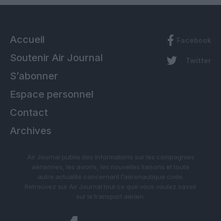
Accueil
Facebook
Soutenir Air Journal
Twitter
S’abonner
Espace personnel
Contact
Archives
Air Journal publie des informations sur les compagnies
aériennes, les avions, les nouvelles liaisons et toute
autre actualité concernant l’aéronautique civile.
Retrouvez sur Air Journal tout ce que vous voulez savoir
sur le transport aérien.