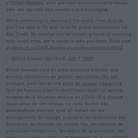
d’
Etihad Wellness
,
alors que nous reconstruisons le réseau
vers des marchés déjà ouverts
», a-t-il souligné.
We're continuing to reconnect the world. From August,
you'll be able to fly with us to 58 global destinations via
Abu Dhabi. So whether you're travelling home or reuniting
with loved ones, we're ready to take you there. Book now
at
https://t.co/ZyGKJRamhg
pic.twitter.com/tqx3ufSsl3
— Etihad Airways (@etihad)
July 7, 2020
Etihad Airways s’est en outre associée à Sitata, une
société canadienne de gestion des risques liés aux
voyages, pour lancer une
carte de voyage interactive
(pas en français pour l’instant) fournissant un aperçu
complet de la situation relative au COVID-19 à chaque
destination de son réseau. La carte fournit des
informations
pouvant avoir un impact sur les
arrangements de voyage, y compris les restrictions aux
frontières, les horaires de couvre-feu, les mesures de
précaution obligatoires, les règles de quarantaine, les
opérations aéroportuaires et aériennes, et le nombre de