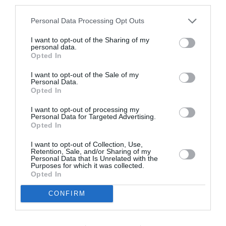
third parties.
COMMENTAIRE(S)
Personal Data Processing Opt Outs
I want to opt-out of the Sharing of my
personal data.
Private equity
a commenté :
9 juillet 2020 - 10 h 31 min
Opted In
EY compte opérer 58 routes cet été….
L’été c’est maintenant .
I want to opt-out of the Sale of my
Personal Data.
Les frontières sont toujours fermées, et rien ne laisse
Opted In
présager une réouverture avant l automne …..
I want to opt-out of processing my
RÉPONDRE
Personal Data for Targeted Advertising.
Opted In
I want to opt-out of Collection, Use,
Retention, Sale, and/or Sharing of my
Antonin
a commenté :
9 juillet 2020 - 16 h 11 min
Personal Data that Is Unrelated with the
Purposes for which it was collected.
Méfiance avec Etihad, vols programmés dans aucune
Opted In
certitude que les frontières seront ouvertes aux visiteurs,
beaucoup de problêmes avec eux en Thailande à ce propos !
CONFIRM
L’argent rentre c’est l’essentiel…QR, KLM et LH ne pratiquent
pas de la sorte depuis BKK.
RÉPONDRE