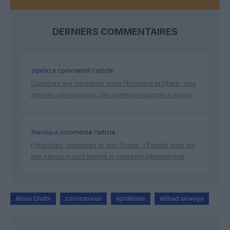
DERNIERS COMMENTAIRES
atplhkt
a commenté l'article :
Contrôles aux frontières entre l’Espagne et l’Italie : des
arrivées plus longues, des correspondances à risque
Manfou
a commenté l'article :
Pyramides, croisières et mer Rouge : l’Égypte mise sur
une saison record malgré le contexte géopolitique
Abou Dhabi
coronavirus
épidémie
etihad airways