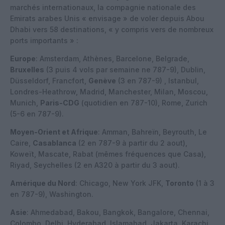
marchés internationaux, la compagnie nationale des
Emirats arabes Unis « envisage » de voler depuis Abou
Dhabi vers 58 destinations, « y compris vers de nombreux
ports importants » :
Europe
: Amsterdam, Athènes, Barcelone, Belgrade,
Bruxelles
(3 puis 4 vols par semaine ne 787-9), Dublin,
Düsseldorf, Francfort,
Genève
(3 en 787-9) , Istanbul,
Londres-Heathrow, Madrid, Manchester, Milan, Moscou,
Munich,
Paris-CDG
(quotidien en 787-10), Rome, Zurich
(5-6 en 787-9).
Moyen-Orient et Afrique
: Amman, Bahreïn, Beyrouth, Le
Caire,
Casablanca
(2 en 787-9 à partir du 2 aout),
Koweït, Mascate, Rabat (mêmes fréquences que Casa),
Riyad, Seychelles (2 en A320 à partir du 3 aout).
Amérique du Nord
: Chicago, New York JFK,
Toronto
(1 à 3
en 787-9), Washington.
Asie
: Ahmedabad, Bakou, Bangkok, Bangalore, Chennai,
Colombo, Delhi, Hyderabad, Islamabad, Jakarta, Karachi,