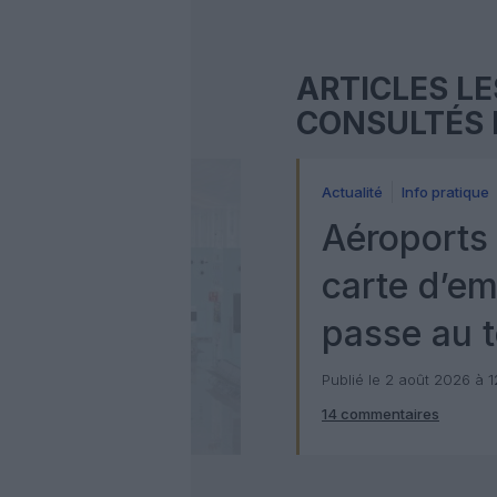
ARTICLES LE
CONSULTÉS 
Actualité
Info pratique
Aéroports 
carte d’e
passe au t
numérique
Publié le 2 août 2026 à 
14 commentaires
Check