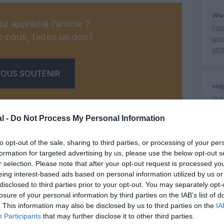
Ww
z apprécié l’article ?
Fia
-nous, faites un don !
ano
attr
OUS SOUTENIR
Hel
19 h
Nati
l -
Do Not Process My Personal Information
l’Au
to opt-out of the sale, sharing to third parties, or processing of your per
formation for targeted advertising by us, please use the below opt-out s
histoire 
r selection. Please note that after your opt-out request is processed y
Facebook
Twitter
Pinterest
LinkedIn
Email
Print
eing interest-based ads based on personal information utilized by us or
disclosed to third parties prior to your opt-out. You may separately opt-
losure of your personal information by third parties on the IAB’s list of
. This information may also be disclosed by us to third parties on the
IA
un commentaire !
Participants
that may further disclose it to other third parties.