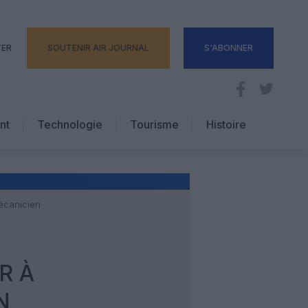
TER
SOUTENIR AIR JOURNAL
S'ABONNER
nt
Technologie
Tourisme
Histoire
Pratique
Hôtellerie
Voyages d’affaires
écanicien
R À
N