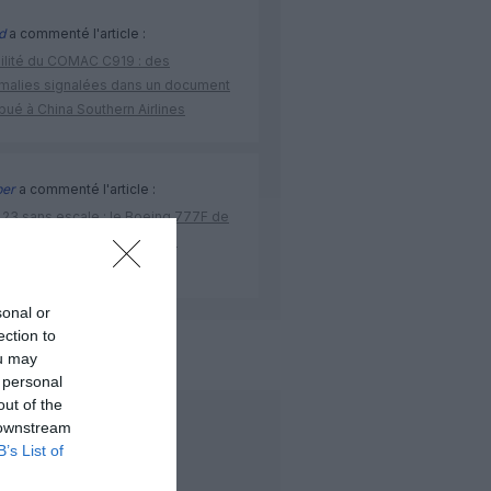
d
a commenté l'article :
bilité du COMAC C919 : des
malies signalées dans un document
ibué à China Southern Airlines
per
a commenté l'article :
 23 sans escale : le Boeing 777F de
onal Airlines relie l’Écosse à
stralie
sonal or
ection to
de l'aviation
ou may
 personal
out of the
LIRE AUSSI
 downstream
B’s List of