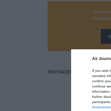
Vous ave
Soutenez
N
Air Journa
If you wish 
PARTAGER L'ARTICLE
sensitive in
confirm you
continue se
information 
further disc
participants
Auc
Downstream 