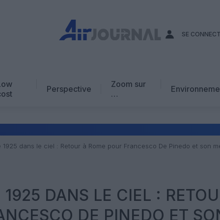
SE CONNEC
Low
Zoom sur
Perspective
Environneme
cost
…
Edito
En chiffres
Avis d’expert
 1925 dans le ciel : Retour à Rome pour Francesco De Pinedo et son m
AJ Académie
Vidéo
1925 DANS LE CIEL : RETOU
ANCESCO DE PINEDO ET SO