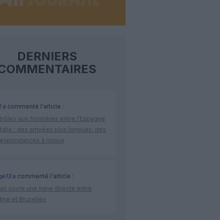
DERNIERS
COMMENTAIRES
R
a commenté l'article :
rôles aux frontières entre l’Espagne
’Italie : des arrivées plus longues, des
respondances à risque
ge13
a commenté l'article :
as ouvre une ligne directe entre
ine et Bruxelles