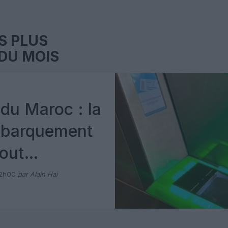
S PLUS
DU MOIS
du Maroc : la
mbarquement
out
 avec Pax
12h00
par Alain Hai