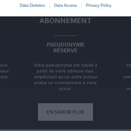
Data Deletion
Data Access
Privacy Policy
ABONNEMENT
PSEUDONYME
RÉSERVÉ
'une
Votre pseudonyme est validé à
Vo
deaux
partir de votre adresse mail,
eure
empêchant qu'un autre lecteur
com
.
publie un commentaire à votre
place.
mo
EN SAVOIR PLUS