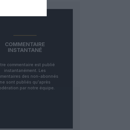
COMMENTAIRE
INSTANTANÉ
tre commentaire est publié
instantanément. Les
mentaires des non-abonnés
ne sont publiés qu'après
dération par notre équipe.