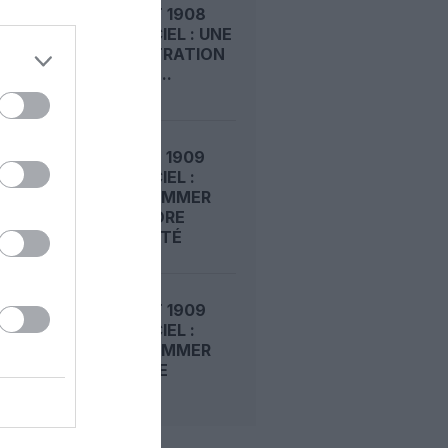
LE 8 AOÛT 1908
DANS LE CIEL : UNE
DÉMONSTRATION
PUBLIQUE...
LE 7 AOÛT 1909
DANS LE CIEL :
ROGER SOMMER
FAIT ENCORE
L’ACTUALITÉ
LE 6 AOÛT 1909
DANS LE CIEL :
ROGER SOMMER
PERMET LE
SACRE...