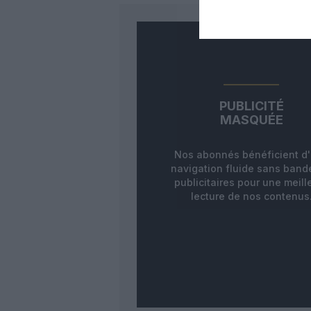
PUBLICITÉ
MASQUÉE
Nos abonnés bénéficient d
navigation fluide sans ban
publicitaires pour une meill
lecture de nos contenus