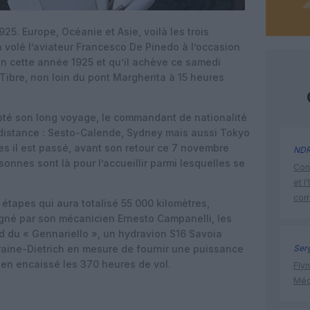
5. Europe, Océanie et Asie, voilà les trois
volé l’aviateur Francesco De Pinedo à l’occasion
é en cette année 1925 et qu’il achève ce samedi
 Tibre, non loin du pont Margherita à 15 heures
pté son long voyage, le commandant de nationalité
 distance : Sesto-Calende, Sydney mais aussi Tokyo
les il est passé, avant son retour ce 7 novembre
ND
nnes sont là pour l’accueillir parmi lesquelles se
Cont
et l
cor
étapes qui aura totalisé 55 000 kilomètres,
né par son mécanicien Ernesto Campanelli, les
 du « Gennariello », un hydravion S16 Savoia
raine-Dietrich en mesure de fournir une puissance
Ser
ien encaissé les 370 heures de vol.
Flyn
Méd