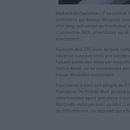
Histoire de l’aviation –
7 novembre 192
continents au-dessus desquels aura 
d’un long raid aérien qu’il a réalis
7 novembre 1925, atterrissant sur le
exactement.
Au cours des 202 jours qu’aura com
italienne aura parcouru une sacrée
faisant partie des villes par lesquel
1925 à Rome, où de nombreuses perso
trouve Mussolini notamment.
Pour mener à bien son périple de 67 
Francesco De Pinedo était accompag
deux hommes ayant pris place à bord
Marchetti motorisé avec un bloc Lor
de 450 chevaux. Un appareil qui a b