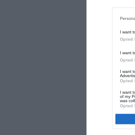
LAISS
Persona
I want t
Opted 
I want t
Opted 
I want 
Advertis
Opted 
I want t
of my P
was col
Opted 