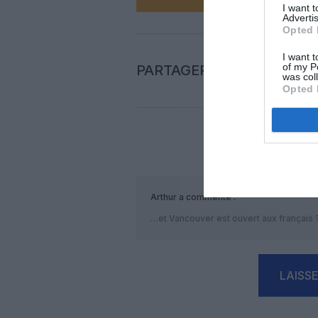
I want 
Advertis
Opted 
I want t
of my P
PARTAGER L'ARTICLE
was col
Opted 
COM
Arthur
a commenté :
…et Vancouver est ouvert aux français 
LAISS