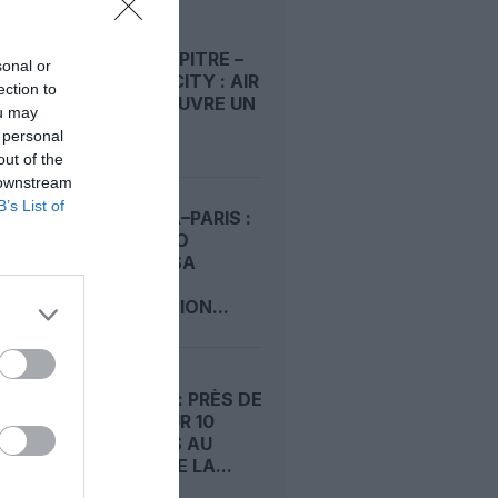
POINTE‑À‑PITRE –
sonal or
PANAMA CITY : AIR
ection to
FRANCE OUVRE UN
ou may
PONT...
 personal
out of the
 downstream
B’s List of
KINSHASA–PARIS :
AIR CONGO
PRÉPARE SA
DEUXIÈME
DESTINATION...
ÉTÉ 2026 : PRÈS DE
4 VOLS SUR 10
RETARDÉS AU
DÉPART DE LA...