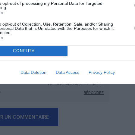
to opt-out of processing my Personal Data for Targeted
ing.
In
o opt-out of Collection, Use, Retention, Sale, and/or Sharing
ersonal Data that Is Unrelated with the Purposes for which it
lected.
In
Facebook
Twitter
Pinterest
LinkedIn
Email
Print
CONFIRM
MENTAIRE(S)
Data Deletion
Data Access
Privacy Policy
26 novembre 2020 - 17 h 19 min
?
RÉPONDRE
ER UN COMMENTAIRE