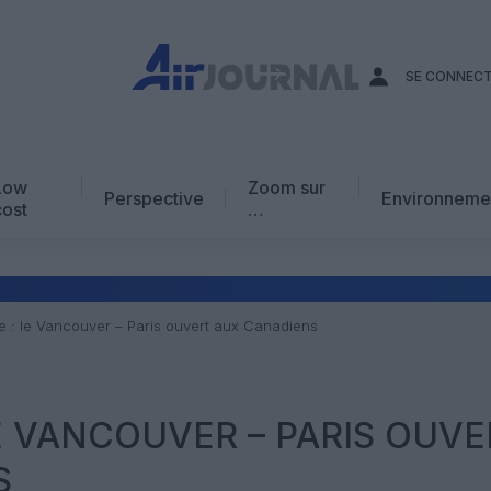
SE CONNEC
Low
Zoom sur
Perspective
Environneme
cost
…
Edito
En chiffres
Avis d’expert
e : le Vancouver – Paris ouvert aux Canadiens
AJ Académie
Vidéo
LE VANCOUVER – PARIS OUVE
S