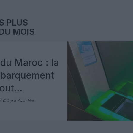
S PLUS
DU MOIS
du Maroc : la
mbarquement
out
 avec Pax
12h00
par Alain Hai