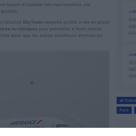
ont besoin d’expédier des marchandises une
 ajoutée.
Luft
Boei
 l’alliance
SkyTeam
rappelle qu’elle a mis en place
pre
oires ou cliniques
pour permettre à leurs clients
pour
 liste ainsi que les autres conditions d’entrée en
coli
19 h
Nati
l’Au
air franc
Paris