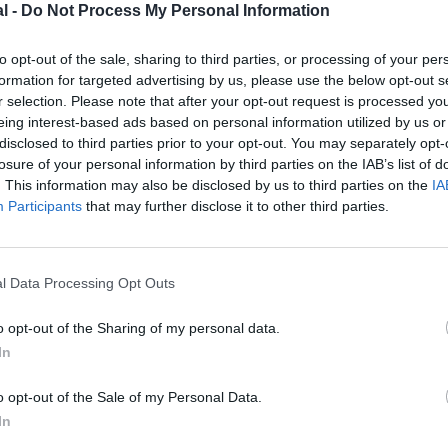
l -
Do Not Process My Personal Information
to opt-out of the sale, sharing to third parties, or processing of your per
formation for targeted advertising by us, please use the below opt-out s
r selection. Please note that after your opt-out request is processed y
eing interest-based ads based on personal information utilized by us or
disclosed to third parties prior to your opt-out. You may separately opt-
losure of your personal information by third parties on the IAB’s list of
. This information may also be disclosed by us to third parties on the
IA
R – Vancouver Airport
Participants
that may further disclose it to other third parties.
l Data Processing Opt Outs
z apprécié l’article ?
o opt-out of the Sharing of my personal data.
-nous, faites un don !
In
o opt-out of the Sale of my Personal Data.
OUS SOUTENIR
In