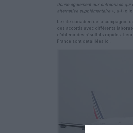
donne également aux entreprises qui 
alternative supplémentaire
», a-t-elle
Le site canadien de la compagnie de
des accords avec différents
laborat
d’obtenir des résultats rapides. Leur
France sont
détaillées ici
.