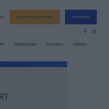
TER
SOUTENIR AIR JOURNAL
S'ABONNER
nt
Technologie
Tourisme
Histoire
Pratique
Hôtellerie
Voyages d’affaires
RT