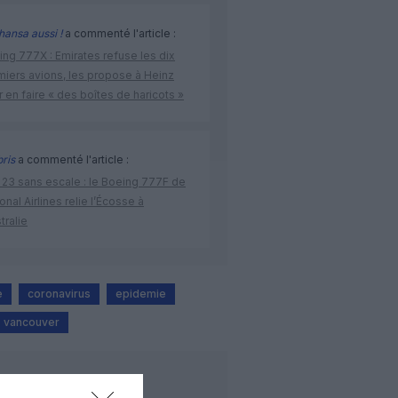
hansa aussi !
a commenté l'article :
ng 777X : Emirates refuse les dix
miers avions, les propose à Heinz
 en faire « des boîtes de haricots »
bris
a commenté l'article :
 23 sans escale : le Boeing 777F de
onal Airlines relie l’Écosse à
stralie
e
coronavirus
epidemie
vancouver
LIRE AUSSI