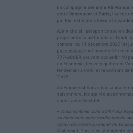
La compagnie aérienne
Air France
r
entre
Vancouver
et
Paris
, l’accès 
par les restrictions liées à la pandé
Ayant choisi l’aéroport canadien depu
projet entre la métropole et
Tahiti
, 
compter du 14 décembre 2020 (et jusq
par semaine
sont ouverts à la rése
777-200ER
pouvant accueillir 40 pa
en Economie, les vols quitteront Vanc
lendemain à 6h10, et repartiront de
11h25.
Air France est hors crise sanitaire 
saisonnière, inaugurée au
printemp
codes avec WestJet.
«
Nous sommes ravis d’offrir aux voya
ou dans toute autre destination du mo
option de le faire au départ de Vancou
Guillemart-Dias, vice-présidente et