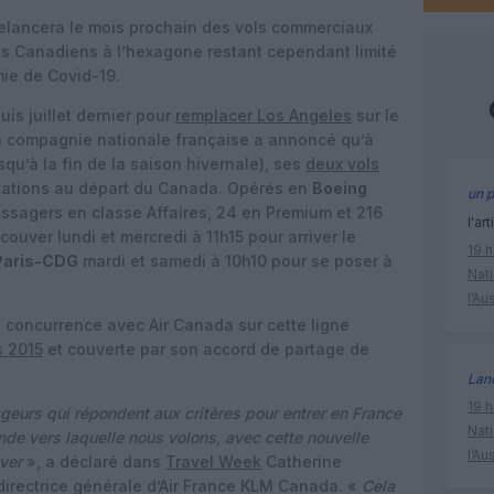
elancera le mois prochain des vols commerciaux
des Canadiens à l’hexagone restant cependant limité
mie de Covid-19.
is juillet dernier pour
remplacer Los Angeles
sur le
la compagnie nationale française a annoncé qu’à
u’à la fin de la saison hivernale), ses
deux vols
rvations au départ du Canada. Opérés en
Boeing
un p
ssagers en classe Affaires, 24 en Premium et 216
l'art
ouver lundi et mercredi à 11h15 pour arriver le
19 h
Paris-CDG
mardi et samedi à 10h10 pour se poser à
Nati
l’Au
en concurrence avec Air Canada sur cette ligne
s 2015
et couverte par son accord de partage de
Lan
19 h
geurs qui répondent aux critères pour entrer en France
Nati
nde vers laquelle nous volons, avec cette nouvelle
l’Au
ver
», a déclaré dans
Travel Week
Catherine
 directrice générale d’Air France KLM Canada. «
Cela