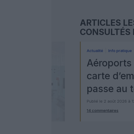
ARTICLES LE
CONSULTÉS 
Actualité
Info pratique
Aéroports 
carte d’e
passe au t
numérique
Publié le 2 août 2026 à 
14 commentaires
Check