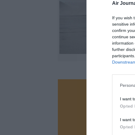
Air Journa
If you wish 
sensitive in
confirm you
continue se
information 
further disc
participants
©YV
Downstream 
Persona
Vous ave
I want t
Soutenez
Opted 
I want t
N
Opted 