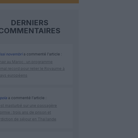
DERNIERS
COMMENTAIRES
issi novembri
a commenté l'article :
nair au Maroc : un programme
rnal record pour relier le Royaume à
pays européens
pola
a commenté l'article :
’est masturbé sur une passagère
rmie : trois ans de prison et
rdiction de séjour en Thaïlande