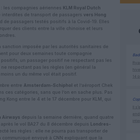
es : les compagnies aériennes
KLM Royal Dutch
 interdites de transport de passagers
vers Hong
 de passagers testés positifs à la Covid-19. Elles
er des clients entre la ville chinoise et leurs
ondres.
a sanction imposée par les autorités sanitaires de
ement pour deux semaines toute compagnie
Bad
positifs, un passager positif ne respectant pas les
Rya
 ne respectant pas les règles (en général la
hive
 moins un du même vol était positif.
14 
embre entre
Amsterdam-Schiphol
et l’aéroport Chek
 ces catégories, sans que l’on en sache plus. Pas
g Kong entre le 4 et le 17 décembre pour KLM, qui
Cop
Il s
endo
h Airways
depuis la semaine dernière, quand quatre
inte
s après le vol BA27 du 8 décembre depuis
Londres-
ecté les règles : elle ne pourra pas transporter de
n communiqué envoyé à CNN expliquant que la