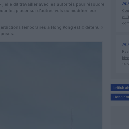
ND
 ; elle dit travailler avec les autorités pour résoudre
our les placer sur d’autres vols ou modifier leur
Cont
et l
cor
nterdictions temporaires à Hong Kong est « détenu »
eprises.
ND
Rya
hive
14 
british a
Hong Ko