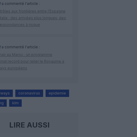
R
a commenté l'article :
rôles aux frontières entre l’Espagne
’Italie : des arrivées plus longues, des
respondances à risque
R
a commenté l'article :
nair au Maroc : un programme
rnal record pour relier le Royaume à
pays européens
irways
coronavirus
epidemie
ng
klm
LIRE AUSSI