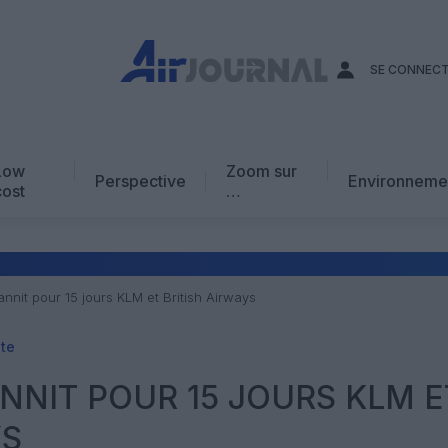
SE CONNEC
Low
Zoom sur
Perspective
Environneme
cost
…
Edito
En chiffres
Avis d’expert
nnit pour 15 jours KLM et British Airways
AJ Académie
ite
Vidéo
NIT POUR 15 JOURS KLM E
YS