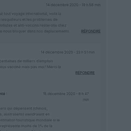
14 décembre 2020 - 19 h 58 min
 tout voyage international, voila la
s resquilleurs et les problemes de
lotistes et anti-vaccins resterons chez
 de nous bloquer dans nos deplacements.
RÉPONDRE
14 décembre 2020 - 23 h 51 min
 centaines de milliers d’emplois
vous vacciné mais pas moi ! Merci la
RÉPONDRE
té :
15 décembre 2020 - 8 h 47
min
ers qui dépensent (chinois,
s, australiens) viendraient en
tination touristique mondiale si le
i représente moins de 1% de la