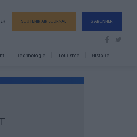
TER
SOUTENIR AIR JOURNAL
S'ABONNER
nt
Technologie
Tourisme
Histoire
Pratique
Hôtellerie
Voyages d’affaires
T