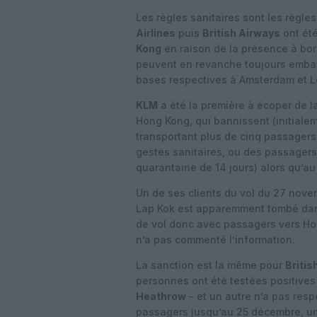
Les règles sanitaires sont les règl
Airlines
puis
British Airways
ont été
Kong
en raison de la présence à bord
peuvent en revanche toujours embarqu
bases respectives à Amsterdam et L
KLM
a été la première à écoper de l
Hong Kong, qui bannissent (initial
transportant plus de cinq passagers 
gestes sanitaires, ou des passagers
quarantaine de 14 jours) alors qu’au
Un de ses clients du vol du 27 nov
Lap Kok est apparemment tombé dans
de vol donc avec passagers vers Hon
n’a pas commenté l’information.
La sanction est la même pour
Britis
personnes ont été testées positive
Heathrow
– et un autre n’a pas resp
passagers jusqu’au 25 décembre, u