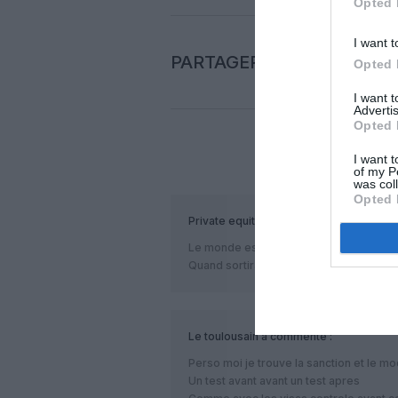
Opted 
I want t
PARTAGER L'ARTICLE
Opted 
I want 
Advertis
Opted 
I want t
COM
of my P
was col
Opted 
Private equity
a commenté :
Le monde est devenu fou .
Quand sortira-t-il de ce délire collectif 
Le toulousain
a commenté :
Perso moi je trouve la sanction et le m
Un test avant avant un test apres