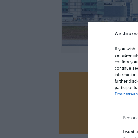
Air Journa
If you wish 
sensitive in
confirm you
continue se
information 
further disc
Vous ave
participants
Soutenez
Downstream 
N
Persona
I want t