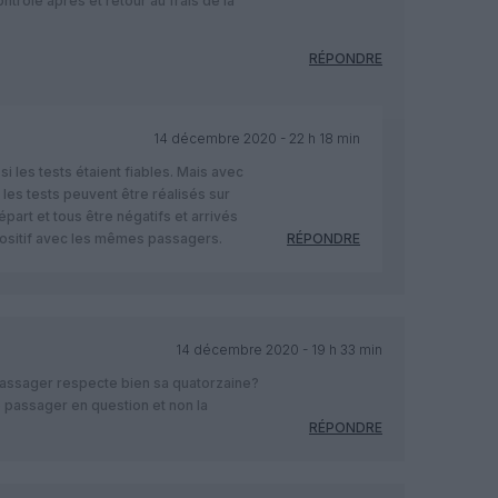
trole apres et retour au frais de la
RÉPONDRE
14 décembre 2020 - 22 h 18 min
i les tests étaient fiables. Mais avec
 les tests peuvent être réalisés sur
part et tous être négatifs et arrivés
positif avec les mêmes passagers.
RÉPONDRE
14 décembre 2020 - 19 h 33 min
 passager respecte bien sa quatorzaine?
 passager en question et non la
RÉPONDRE