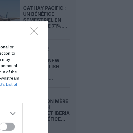
CATHAY PACIFIC :
UN BÉNÉFICE
SEMESTRIEL EN
HAUSSE DE 71%,...
sonal or
80 ANS DE
ection to
LIAISONS
ou may
LONDRES-NEW
 personal
YORK : BRITISH
out of the
AIRWAYS
RENFORCE...
 downstream
B’s List of
IAG, MAISON MÈRE
DE BRITISH
AIRWAYS ET IBERIA
: SON BÉNÉFICE...