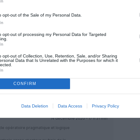
In
o opt-out of the Sale of my Personal Data.
In
to opt-out of processing my Personal Data for Targeted
Facebook
Twitter
Pinterest
LinkedIn
Email
Print
ing.
In
o opt-out of Collection, Use, Retention, Sale, and/or Sharing
MENTAIRE(S)
ersonal Data that Is Unrelated with the Purposes for which it
lected.
In
14 décembre 2020 - 16 h 47 min
CONFIRM
?
RÉPONDRE
Data Deletion
Data Access
Privacy Policy
14 décembre 2020 - 17 h 31 min
ode opératoire pragmatique et logique