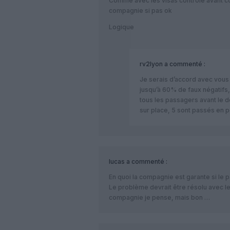
Comme avec les visas controle avant con
compagnie si pas ok
Logique
rv2lyon
a commenté :
Je serais d’accord avec vous s
jusqu’à 60% de faux négatifs,
tous les passagers avant le dé
sur place, 5 sont passés en 
lucas
a commenté :
En quoi la compagnie est garante si le
Le problème devrait être résolu avec le
compagnie je pense, mais bon …