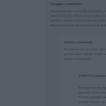
Voyageur
a commenté :
Vaccination anti-covid OBLIGATOIRE pour
reponse la plus efficace pour eviter le
fiabilites de test. Comme cela les comp
eux et arreterons de nous bassiner et
trutuch
a commenté :
Et comme ça il va y avoir des
perdus dans l’aérien ! Faites 
vision-conférence.
TFFRYYZ
a commen
Pourquoi les étrang
japonais, américain
France première des
peuple français qu