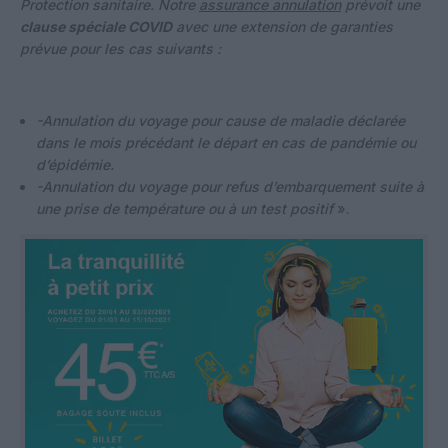
Protection sanitaire. Notre
assurance annulation
prévoit une
clause spéciale COVID
avec une extension de garanties
prévue pour les cas suivants :
-Annulation du voyage pour cause de maladie déclarée
dans le mois précédant le départ en cas de pandémie ou
d’épidémie.
-Annulation du voyage pour refus d’embarquement suite à
une prise de température ou à un test positif
».