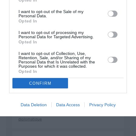
Opted In
développement !
I want to opt-out of the Sale of my
Personal Data.
Opted In
NOUS SOUTENIR
I want to opt-out of processing my
Personal Data for Targeted Advertising.
Opted In
I want to opt-out of Collection, Use,
Retention, Sale, and/or Sharing of my
Personal Data that Is Unrelated with the
Purposes for which it was collected.
Opted In
DERNIERS COMMENTAIRES
CONFIRM
BLU83120
a commenté l'article :
Data Deletion
Data Access
Privacy Policy
Incivilités à Bangkok : 22 passagers chinois refusés à
bord après une course-poursuite, l’incident devient
diplomatique