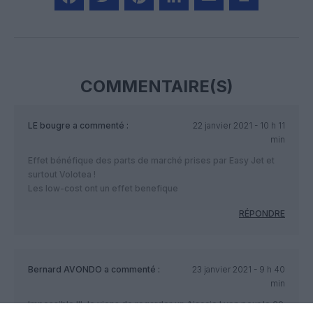
Facebook
Twitter
Pinterest
LinkedIn
Email
Print
COMMENTAIRE(S)
LE bougre
a commenté :
22 janvier 2021 - 10 h 11
min
Effet bénéfique des parts de marché prises par Easy Jet et
surtout Volotea !
Les low-cost ont un effet benefique
RÉPONDRE
Bernard AVONDO
a commenté :
23 janvier 2021 - 9 h 40
min
Impossible !!! Je viens de regarder un Ajaccio Lyon pour le 29