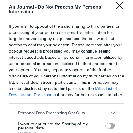
courant avec un retour le 08/02/21 = 493€ pour deux séniors
Air Journal -
Do Not Process My Personal
? Alors !
Information
Le 04/01/21 j’ai fait un retour Lyon Ajaccio pour deux
personnes à 61 € !
En Corse (j’habite) avion ou bateau, tarif résident est un
If you wish to opt-out of the sale, sharing to third parties, or
leurre, malheureusement, avec des taxes exorbitantes …
processing of your personal or sensitive information for
Bien Cordialement
targeted advertising by us, please use the below opt-out
B.Avondo
section to confirm your selection. Please note that after your
opt-out request is processed you may continue seeing
RÉPONDRE
interest-based ads based on personal information utilized by
us or personal information disclosed to third parties prior to
your opt-out. You may separately opt-out of the further
disclosure of your personal information by third parties on the
LAISSER UN COMMENTAIRE
IAB’s list of downstream participants. This information may
also be disclosed by us to third parties on the
IAB’s List of
Downstream Participants
that may further disclose it to other
third parties.
FAIRE UN DON
Personal Data Processing Opt Outs
Appel aux lecteurs !
I want to opt-out of the Sharing of my
Soutenez Air Journal participez
à son
personal data.