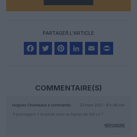
PARTAGER L'ARTICLE
Facebook
Twitter
Pinterest
LinkedIn
Email
Print
COMMENTAIRE(S)
Hugues Chomeaux
a commenté :
23 mars 2021 - 9 h 08 min
11 passagers + le pilote dans un biplan de 100 cv ?
RÉPONDRE