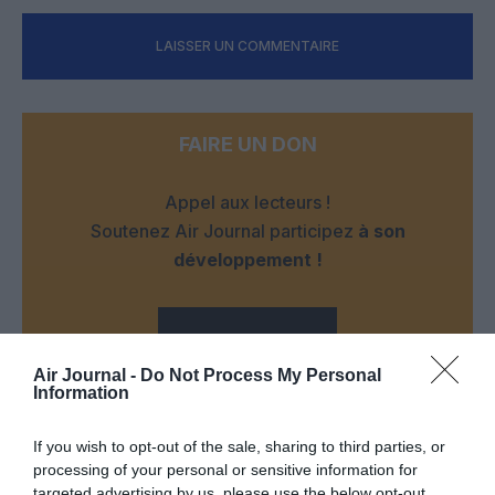
LAISSER UN COMMENTAIRE
FAIRE UN DON
Appel aux lecteurs !
Soutenez Air Journal participez
à son
développement !
NOUS SOUTENIR
Air Journal -
Do Not Process My Personal
Information
If you wish to opt-out of the sale, sharing to third parties, or
processing of your personal or sensitive information for
targeted advertising by us, please use the below opt-out