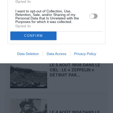
Opted In
I want to opt-out of Collection, Use,
Retention, Sale, and/or Sharing of my
LE 6 AOÛT 1909 DANS LE
Personal Data that Is Unrelated with the
Purposes for which it was collected.
CIEL : ROGER SOMMER
Opted In
PERMET LE SACRE...
CONFIRM
Data Deletion
Data Access
Privacy Policy
LE 5 AOÛT 1908 DANS LE
CIEL : LE « ZEPPELIN »
DÉTRUIT PAR...
LE 4 AOÛT 1904 DANS LE