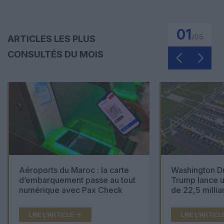
01
/
05
ARTICLES LES PLUS
CONSULTÉS DU MOIS
Aéroports du Maroc : la carte
Washington Du
d’embarquement passe au tout
Trump lance u
numérique avec Pax Check
de 22,5 millia
LIRE L'ARTICLE
LIRE L'ARTICL