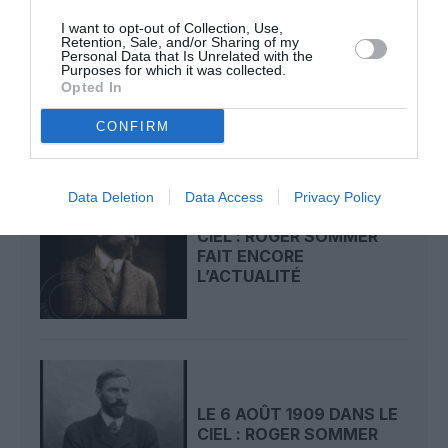
LE 8 AOÛT 1908 DANS LE
I want to opt-out of Collection, Use,
Retention, Sale, and/or Sharing of my
CIEL : UNE
Personal Data that Is Unrelated with the
DÉMONSTRATION
Purposes for which it was collected.
PUBLIQUE...
Opted In
CONFIRM
Data Deletion
Data Access
Privacy Policy
LE 7 AOÛT 1909 DANS LE
CIEL : ROGER SOMMER
FAIT ENCORE
L’ACTUALITÉ
LE 6 AOÛT 1909 DANS LE
CIEL : ROGER SOMMER