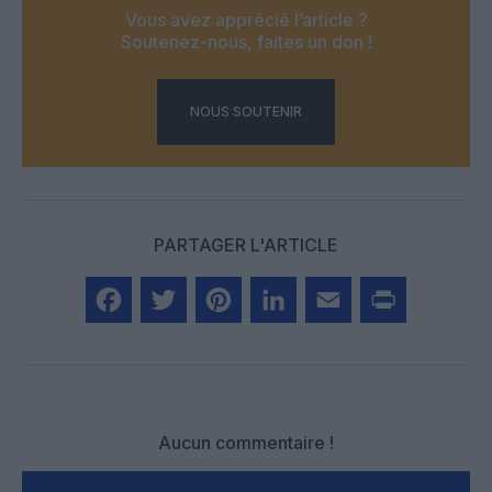
Vous avez apprécié l’article ?
Soutenez-nous, faites un don !
NOUS SOUTENIR
PARTAGER L'ARTICLE
Facebook
Twitter
Pinterest
LinkedIn
Email
Print
Aucun commentaire !