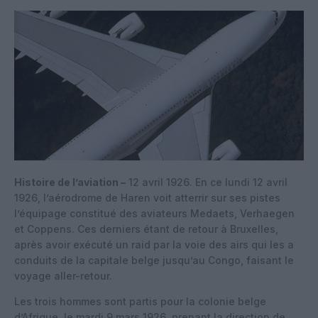
Histoire de l’aviation –
12 avril 1926. En ce lundi 12 avril
1926, l’aérodrome de Haren voit atterrir sur ses pistes
l’équipage constitué des aviateurs Medaets, Verhaegen
et Coppens. Ces derniers étant de retour à Bruxelles,
après avoir exécuté un raid par la voie des airs qui les a
conduits de la capitale belge jusqu’au Congo, faisant le
voyage aller-retour.
Les trois hommes sont partis pour la colonie belge
d’Afrique, le mardi 9 mars 1926, prenant la direction de