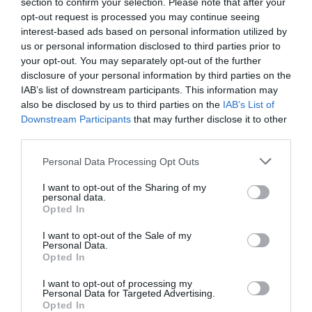
section to confirm your selection. Please note that after your
opt-out request is processed you may continue seeing
interest-based ads based on personal information utilized by
us or personal information disclosed to third parties prior to
strider_on
a commenté l'article :
your opt-out. You may separately opt-out of the further
Fiabilité du COMAC C919 : des anomalies signalées
disclosure of your personal information by third parties on the
dans un document attribué à China Southern Airlines
IAB’s list of downstream participants. This information may
also be disclosed by us to third parties on the
IAB’s List of
Downstream Participants
that may further disclose it to other
CecildeMille
a commenté l'article :
third parties.
Après Emirates, Lufthansa remet en cause la réception
Personal Data Processing Opt Outs
de Boeing 777-9 déjà construits
I want to opt-out of the Sharing of my
personal data.
Opted In
histoire de l'aviation
I want to opt-out of the Sale of my
Personal Data.
Opted In
LIRE AUSSI
I want to opt-out of processing my
Personal Data for Targeted Advertising.
Opted In