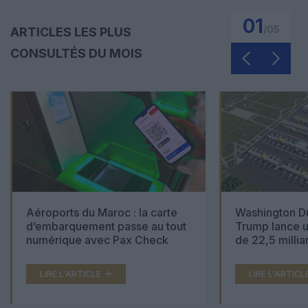
01
/
05
ARTICLES LES PLUS
CONSULTÉS DU MOIS
Aéroports du Maroc : la carte
Washington Du
d’embarquement passe au tout
Trump lance u
numérique avec Pax Check
de 22,5 millia
LIRE L'ARTICLE
LIRE L'ARTICL