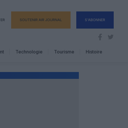
TER
SOUTENIR AIR JOURNAL
S'ABONNER
nt
Technologie
Tourisme
Histoire
Pratique
Hôtellerie
Voyages d’affaires