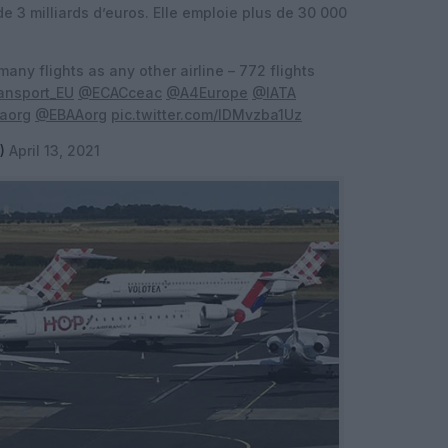
de 3 milliards d’euros. Elle emploie plus de 30 000
many flights as any other airline – 772 flights
ansport_EU
@ECACceac
@A4Europe
@IATA
aorg
@EBAAorg
pic.twitter.com/lDMvzba1Uz
3)
April 13, 2021