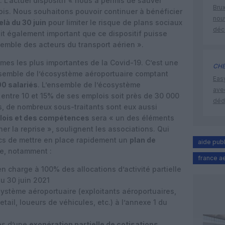
». L’actuel dispositif « nous a permis de sauver
Brux
ois. Nous souhaitons pouvoir continuer à bénéficier
nouv
elà du 30 juin
pour limiter le risque de plans sociaux
déc
it également important que ce dispositif puisse
semble des acteurs du transport aérien ».
imes les plus importantes de la Covid-19. C’est une
CHE
ensemble de l’écosystème aéroportuaire comptant
Eas
0 salariés
. L’ensemble de l’écosystème
ave
 entre 10 et 15% de ses emplois soit près de 30 000
déd
ts, de nombreux sous-traitants sont eux aussi
lois et des compétences
sera « un des éléments
r la reprise », soulignent les associations. Qui
cs de mettre en place rapidement un
plan de
aide pub
e, notamment :
france a
n charge à 100% des allocations d’activité partielle
u 30 juin 2021
ystème aéroportuaire (exploitants aéroportuaires,
etail, loueurs de véhicules, etc.) à l’annexe 1 du
ses d’une
exonération partielle de cotisations