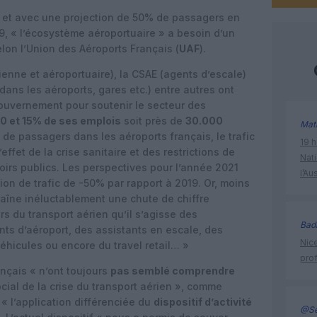
 et avec une projection de 50% de passagers en
9, « l’écosystème aéroportuaire » a besoin d’un
on l’Union des Aéroports Français (
UAF
).
ienne et aéroportuaire), la CSAE (agents d’escale)
dans les aéroports, gares etc.) entre autres ont
gouvernement pour soutenir le secteur des
10 et 15% de ses emplois
soit près de
30.000
Mat
de passagers dans les aéroports français, le trafic
19 h
effet de la crise sanitaire et des restrictions de
Nati
irs publics. Les perspectives pour l’année 2021
l’Au
on de trafic de -50% par rapport à 2019. Or, moins
aîne inéluctablement une chute de chiffre
rs du transport aérien qu’il s’agisse des
Bad
ts d’aéroport, des assistants en escale, des
Nice
véhicules ou encore du travel retail… »
prof
ançais « n’ont toujours
pas semblé comprendre
cial de la crise du transport aérien », comme
 « l’application différenciée du
dispositif d’activité
@Se