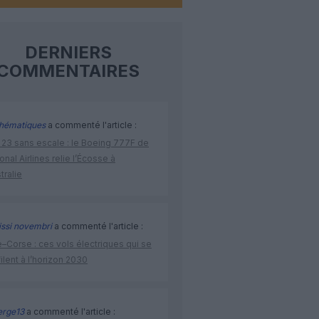
DERNIERS
COMMENTAIRES
hématiques
a commenté l'article :
 23 sans escale : le Boeing 777F de
onal Airlines relie l’Écosse à
stralie
issi novembri
a commenté l'article :
–Corse : ces vols électriques qui se
ilent à l’horizon 2030
rge13
a commenté l'article :