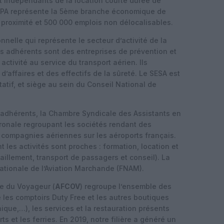
t indépendants de la location courte durée de
CNPA représente la 5ème branche économique de
 proximité et 500 000 emplois non délocalisables.
nnelle qui représente le secteur d’activité de la
es adhérents sont des entreprises de prévention et
activité au service du transport aérien. Ils
d’affaires et des effectifs de la sûreté. Le SESA est
atif, et siège au sein du Conseil National de
 adhérents, la Chambre Syndicale des Assistants en
atronale regroupant les sociétés rendant des
 compagnies aériennes sur les aéroports français.
 les activités sont proches : formation, location et
aillement, transport de passagers et conseil). La
ationale de l’Aviation Marchande (FNAM).
e du Voyageur (
AFCOV
) regroupe l’ensemble des
e les comptoirs Duty Free et les autres boutiques
ique,…), les services et la restauration présents
ts et les ferries. En 2019, notre filière a généré un