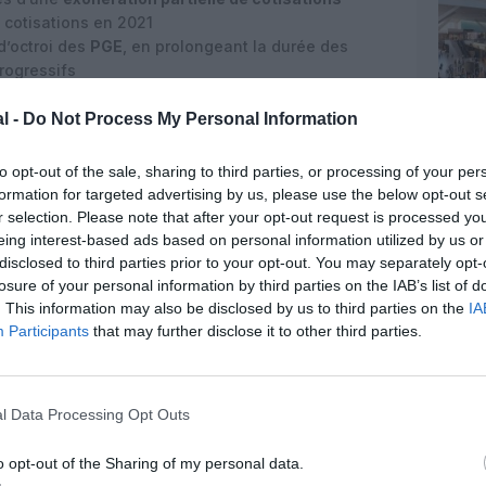
 cotisations en 2021
d’octroi des
PGE
, en prolongeant la durée des
rogressifs
ement 2021 des
missions régaliennes de sûreté et
l -
Do Not Process My Personal Information
ociales devraient pouvoir s’ajouter des mesures
to opt-out of the sale, sharing to third parties, or processing of your per
eprise
d’activité du secteur :
formation for targeted advertising by us, please use the below opt-out s
r selection. Please note that after your opt-out request is processed y
n
pass sanitaire
afin de favoriser la reprise du
eing interest-based ads based on personal information utilized by us or
 l’Union européenne
disclosed to third parties prior to your opt-out. You may separately opt-
r les compagnies aériennes opérant sur le
losure of your personal information by third parties on the IAB’s list of
. This information may also be disclosed by us to third parties on the
IA
ateformes dans la mise en place de l’infrastructure
Participants
that may further disclose it to other third parties.
u verdissement des flottes situées dans les
tent vivement attirer l’attention des pouvoirs
l Data Processing Opt Outs
le du ministère de la Transition Écologique, chargé
onomique catastrophique de l’écosystème
o opt-out of the Sharing of my personal data.
es
actions concrètes
du Gouvernement afin de