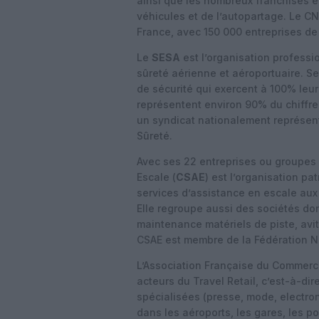
ainsi que les nombreux franchisés e
véhicules et de l’autopartage. Le 
France, avec 150 000 entreprises de
Le
SESA
est l’organisation professio
sûreté aérienne et aéroportuaire. S
de sécurité qui exercent à 100% leur 
représentent environ 90% du chiffre 
un syndicat nationalement représent
Sûreté.
Avec ses 22 entreprises ou groupes
Escale (
CSAE
) est l’organisation p
services d’assistance en escale aux
Elle regroupe aussi des sociétés dont
maintenance matériels de piste, avit
CSAE est membre de la Fédération N
L’Association Française du Commerc
acteurs du Travel Retail, c’est-à-dir
spécialisées (presse, mode, electron
dans les aéroports, les gares, les por