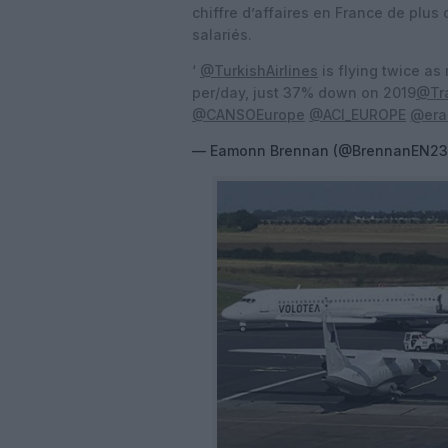
chiffre d’affaires en France de plus 
salariés.
‘
@TurkishAirlines
is flying twice as 
per/day, just 37% down on 2019
@Tr
@CANSOEurope
@ACI_EUROPE
@era
— Eamonn Brennan (@BrennanEN2