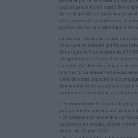
partielle
par le ministère du travail 
jusqu’à présent une partie des empl
de ce dispositif au taux majoré
au-d
et de pertes de compétences. Il sera
profiter de manière identique à l’en
Le secteur aérien est « une des vict
crise dure et durable qui frappe l’
dans toute la France
près de 200.00
aéroportuaire a d’ores et déjà perdu
salariés. Au-delà des emplois direc
touchés ».
La préservation des emp
clefs de notre capacité à accompagne
demandent donc aux pouvoirs publi
soutien
à l’écosystème aéroportuair
– En
maintenant
le niveau de prise e
perçue par les entreprises au-delà d
– En
rattachant
l’ensemble de l’écos
assistants en escale, sûreté, travel r
décret du 29 juin 2020
– En faisant bénéficier les entrepri