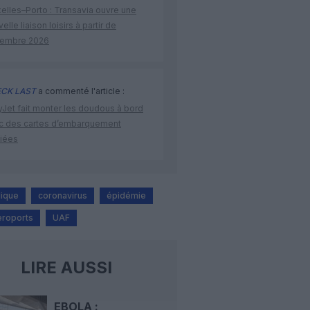
elles–Porto : Transavia ouvre une
elle liaison loisirs à partir de
embre 2026
CK LAST
a commenté l'article :
yJet fait monter les doudous à bord
c des cartes d’embarquement
iées
lique
coronavirus
épidémie
eroports
UAF
LIRE AUSSI
EBOLA :