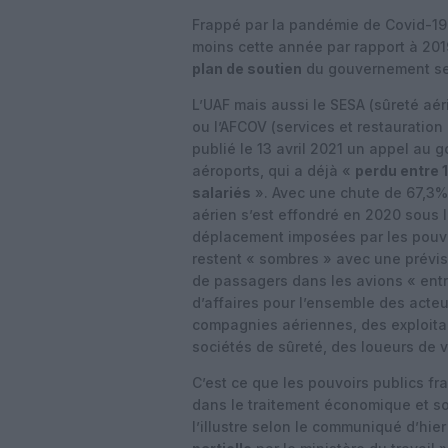
Frappé par la pandémie de Covid-19
moins cette année par rapport à 201
plan de soutien
du gouvernement sel
L’UAF mais aussi le SESA (sûreté aér
ou l’AFCOV (services et restauration 
publié le 13 avril 2021 un appel au 
aéroports, qui a déjà «
perdu entre 
salariés
». Avec une chute de 67,3% 
aérien s’est effondré en 2020 sous l’
déplacement imposées par les pouvo
restent « sombres » avec une prévisi
de passagers dans les avions « entr
d’affaires pour l’ensemble des acteu
compagnies aériennes, des exploitan
sociétés de sûreté, des loueurs de 
C’est ce que les pouvoirs publics fr
dans le traitement économique et so
l’illustre selon le communiqué d’hier