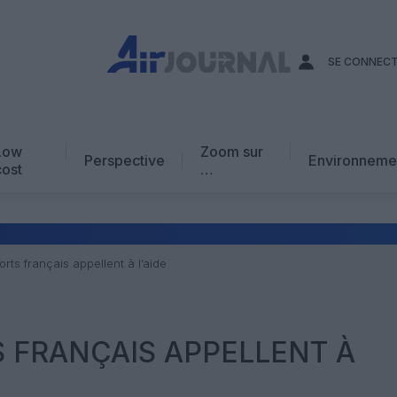
SE CONNEC
Low
Zoom sur
Perspective
Environneme
cost
…
Edito
En chiffres
Avis d’expert
rts français appellent à l’aide
AJ Académie
Vidéo
 FRANÇAIS APPELLENT À