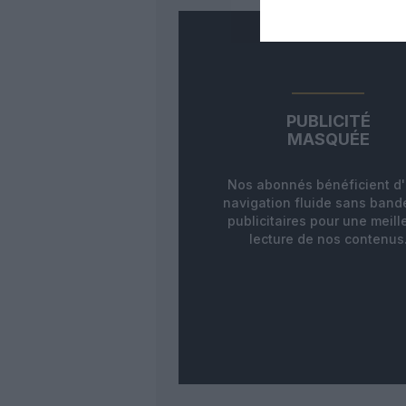
PUBLICITÉ
MASQUÉE
Nos abonnés bénéficient d
navigation fluide sans ban
publicitaires pour une meill
lecture de nos contenus