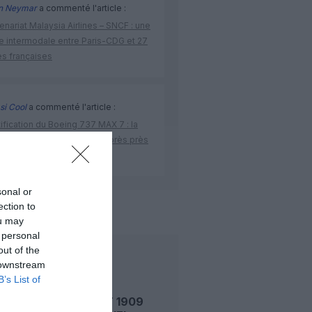
n Neymar
a commenté l'article :
enariat Malaysia Airlines – SNCF : une
re intermodale entre Paris-CDG et 27
es françaises
si Cool
a commenté l'article :
ification du Boeing 737 MAX 7 : la
 donne enfin son feu vert après près
dix ans de turbulence
sonal or
ection to
de l'aviation
ou may
 personal
out of the
LIRE AUSSI
 downstream
B’s List of
LE 6 AOÛT 1909