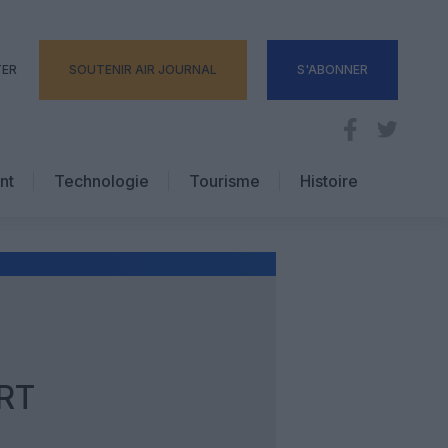
TER
SOUTENIR AIR JOURNAL
S'ABONNER
nt
Technologie
Tourisme
Histoire
Pratique
Hôtellerie
Voyages d’affaires
ART