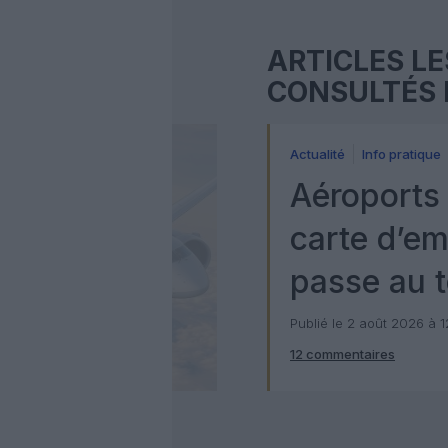
ARTICLES LE
CONSULTÉS 
Actualité
Info pratique
Aéroports 
carte d’e
passe au t
numérique
Publié le 2 août 2026 à 
12 commentaires
Check