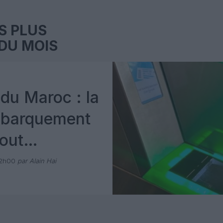
S PLUS
DU MOIS
du Maroc : la
mbarquement
out
 avec Pax
12h00
par Alain Hai