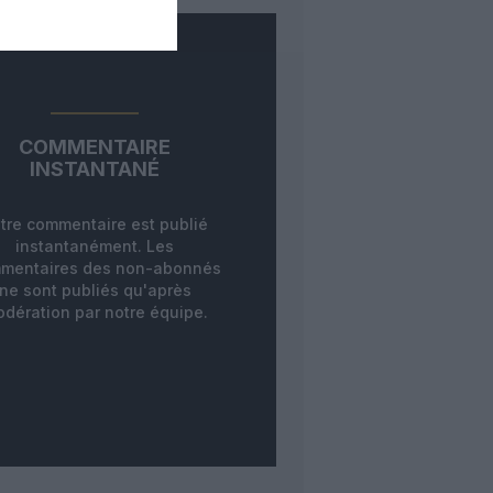
COMMENTAIRE
INSTANTANÉ
tre commentaire est publié
instantanément. Les
mentaires des non-abonnés
ne sont publiés qu'après
dération par notre équipe.