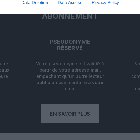
Data Deletion
Data Access
Privacy Policy
ABONNEMENT
PSEUDONYME
RÉSERVÉ
'une
Votre pseudonyme est validé à
Vo
deaux
partir de votre adresse mail,
eure
empêchant qu'un autre lecteur
com
.
publie un commentaire à votre
place.
mo
EN SAVOIR PLUS