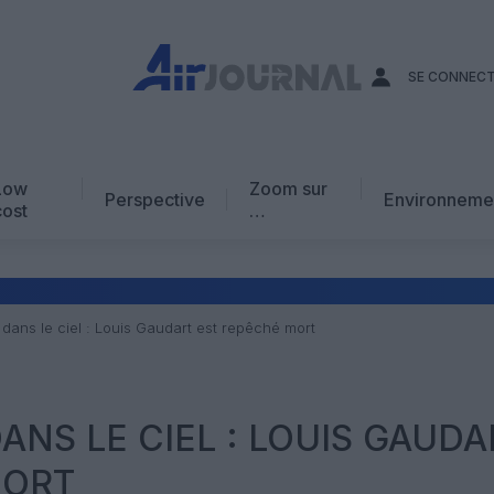
SE CONNEC
Low
Zoom sur
Perspective
Environneme
cost
…
Edito
En chiffres
Avis d’expert
 dans le ciel : Louis Gaudart est repêché mort
AJ Académie
Vidéo
 DANS LE CIEL : LOUIS GAUD
MORT