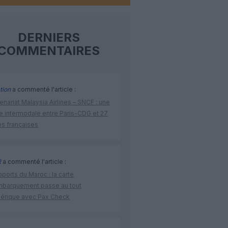
DERNIERS
COMMENTAIRES
tion
a commenté l'article :
enariat Malaysia Airlines – SNCF : une
re intermodale entre Paris-CDG et 27
es françaises
R
a commenté l'article :
ports du Maroc : la carte
mbarquement passe au tout
érique avec Pax Check