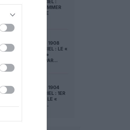
DANS LE CIEL :
ROGER SOMMER
PERMET LE
SACRE...
LE 5 AOÛT 1908
DANS LE CIEL : LE «
ZEPPELIN »
DÉTRUIT PAR...
LE 4 AOÛT 1904
DANS LE CIEL : 1ER
VOL POUR LE «
LEBAUDY...