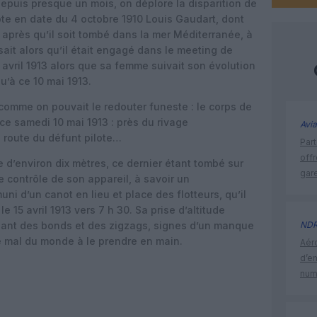
Depuis presque un mois, on déplore la disparition de
ilote en date du 4 octobre 1910 Louis Gaudart, dont
e après qu’il soit tombé dans la mer Méditerranée, à
isait alors qu’il était engagé dans le meeting de
avril 1913 alors que sa femme suivait son évolution
qu’à ce 10 mai 1913.
 comme on pouvait le redouter funeste : le corps de
ce samedi 10 mai 1913 : près du rivage
Avia
 route du défunt pilote…
Part
off
e d’environ dix mètres, ce dernier étant tombé sur
gar
e contrôle de son appareil, à savoir un
 d’un canot en lieu et place des flotteurs, qu’il
le 15 avril 1913 vers 7 h 30. Sa prise d’altitude
aisant des bonds et des zigzags, signes d’un manque
ND
 le mal du monde à le prendre en main.
Aéro
d’e
num