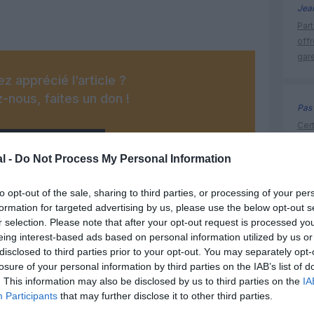
Jea
Part
off
gar
z apprécié l’article ?
-nous, faites un don !
Pas 
Cert
FAA
OUS SOUTENIR
de 
l -
Do Not Process My Personal Information
to opt-out of the sale, sharing to third parties, or processing of your per
formation for targeted advertising by us, please use the below opt-out s
histoire 
r selection. Please note that after your opt-out request is processed y
eing interest-based ads based on personal information utilized by us or
disclosed to third parties prior to your opt-out. You may separately opt-
losure of your personal information by third parties on the IAB’s list of
Facebook
Twitter
Pinterest
LinkedIn
Email
Print
. This information may also be disclosed by us to third parties on the
IA
Participants
that may further disclose it to other third parties.