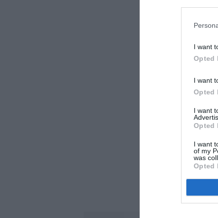
Auc
Persona
LAISS
I want t
Opted 
I want t
Opted 
I want 
Advertis
Opted 
I want t
of my P
was col
Opted 