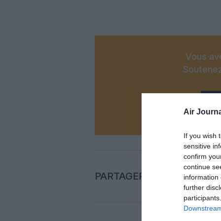
Vous ave
Soutenez
N
Air Journa
If you wish 
sensitive in
confirm you
continue se
PARTAGER L'ARTICLE
information 
further disc
participants
Downstream 