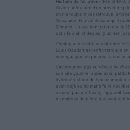
Histoire de l’aviation –
10 mai 1913. 
l’aviateur titulaire d’un brevet de p
on n’a toujours pas retrouvé la trac
l’occasion d’un vol d’essai qu’il réal
Monaco. Un accident intervenu le 15 
dans le ciel. Et depuis, plus rien jus
L’épilogue de cette catastrophe est
Louis Gaudart est enfin retrouvé en 
monégasque, un pêcheur a croisé la
L’aviateur n’a pas survécu à sa chut
son aile gauche, après avoir perdu l
hydroaéroplane de type monoplan muni
avait déjà eu du mal à faire décoller 
n’ayant pas été facile, l’appareil f
de maîtrise du pilote qui avait tout