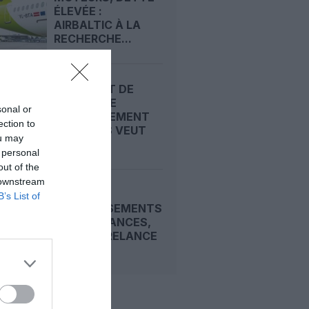
ÉLEVÉE :
AIRBALTIC À LA
RECHERCHE...
AÉROPORT DE
DUBLIN : LE
sonal or
GOUVERNEMENT
ection to
IRLANDAIS VEUT
ou may
EN FINIR...
 personal
out of the
 downstream
ENTRE
B’s List of
INVESTISSEMENTS
ET REDEVANCES,
RYANAIR RELANCE
LA...