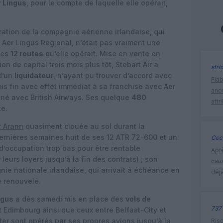
 Lingus
, pour le compte de laquelle elle opérait,
aration de la compagnie aérienne irlandaise, qui
e Aer Lingus Regional, n’était pas vraiment une
des
12 routes
qu’elle opérait.
Mise en vente en
on de capital trois mois plus tôt, Stobart Air a
stri
d’un
liquidateur
, n’ayant pu trouver d’accord avec
Fia
mis fin avec effet immédiat à sa franchise avec Aer
ano
igné avec British Airways. Ses quelque
480
attr
te.
r Arann
quasiment clouée au sol durant la
ernières semaines huit de ses 12 ATR 72-600 et un
Ceci
d’occupation trop bas pour être rentable
Apr
leurs loyers jusqu’à la fin des contrats) ; son
cau
ie nationale irlandaise, qui arrivait à échéance en
déjà
é renouvelé.
ngus
a dès samedi mis en place des
vols de
737
et Edimbourg ainsi que ceux entre Belfast-City et
r sont opérés par ses propres avions jusqu’à la
Risq