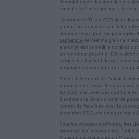
l’annulation de dizaines de vols.
Aer
remédie tant bien que mal à la crise
L’annonce le 11 juin 2021 de la disp
opérait en franchise sous l’étiquett
surprise – sauf pour les passagers 
septembre
dernier malgré une injecti
annoncé dès samedi la nomination 
un repreneur potentiel. Elle a donc 
Lingus et à l’accord de wet lease s
employés
devraient perdre leur pos
Basée à l’aéroport de
Dublin
, l’
ex Ae
pandémie de Covid-19 opérait ces d
42-600, mais avec des coefficients 
(l’actionnaire Esken promet de payer 
contrat de franchise avec la compagn
décembre 2022, n’a en outre pas ét
Pour les voyageurs affectés,
Aer Li
secours
: les liaisons entre Dublin 
Birmingham, Edimbourg ou Mancheste