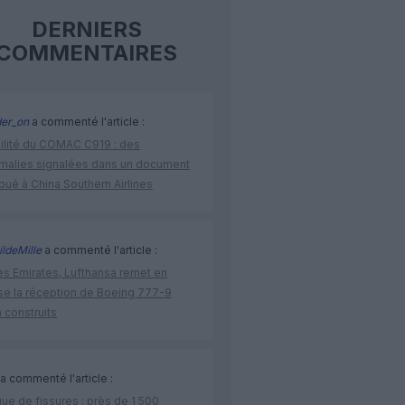
DERNIERS
COMMENTAIRES
der_on
a commenté l'article :
bilité du COMAC C919 : des
malies signalées dans un document
ibué à China Southern Airlines
ldeMille
a commenté l'article :
ès Emirates, Lufthansa remet en
se la réception de Boeing 777-9
 construits
a commenté l'article :
ue de fissures : près de 1 500