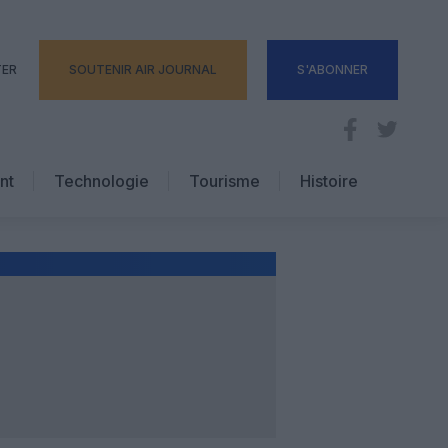
TER
SOUTENIR AIR JOURNAL
S'ABONNER
nt
Technologie
Tourisme
Histoire
Pratique
Hôtellerie
Voyages d’affaires