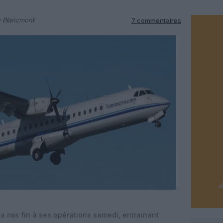
y Blancmont
7 commentaires
a mis fin à ses opérations samedi, entrainant