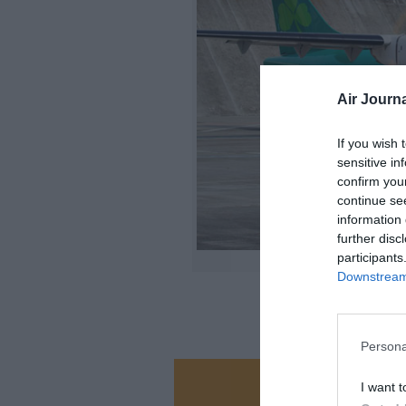
Air Journa
If you wish 
sensitive in
confirm you
continue se
information 
further disc
participants
Downstream 
Persona
I want t
Vous ave