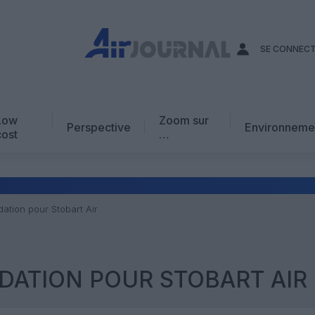
SE CONNEC
Low
Zoom sur
Perspective
Environneme
cost
…
Edito
En chiffres
Avis d’expert
idation pour Stobart Air
AJ Académie
Vidéo
IDATION POUR STOBART AIR