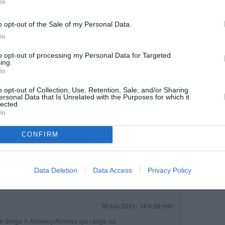
In
-nous, faites un don !
o opt-out of the Sale of my Personal Data.
In
OUS SOUTENIR
to opt-out of processing my Personal Data for Targeted
ing.
In
o opt-out of Collection, Use, Retention, Sale, and/or Sharing
ersonal Data that Is Unrelated with the Purposes for which it
lected.
In
CONFIRM
Facebook
Twitter
Pinterest
LinkedIn
Email
Print
Data Deletion
Data Access
Privacy Policy
MENTAIRE(S)
16 juin 2021 - 14 h 26 min
 cie Belge » AntwerpAirlines qui range sa