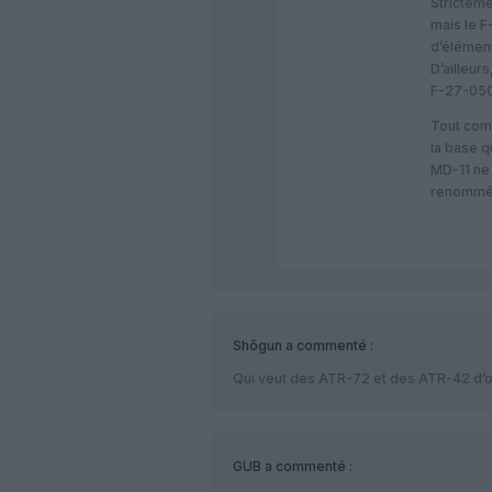
Strictem
mais le 
d’élémen
D’ailleur
F-27-050
Tout com
la base q
MD-11 ne
renommé
Shôgun
a commenté :
Qui veut des ATR-72 et des ATR-42 d’o
GUB
a commenté :