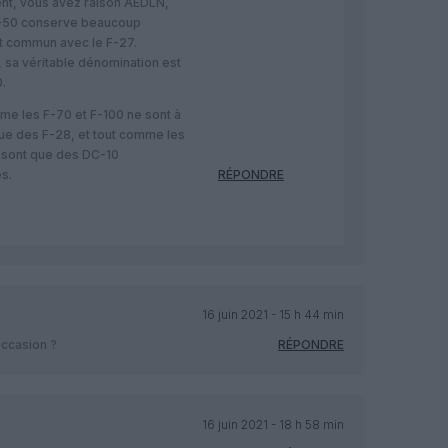
ent, vous avez raison AEDLN,
F-50 conserve beaucoup
t commun avec le F-27.
s, sa véritable dénomination est
.
me les F-70 et F-100 ne sont à
ue des F-28, et tout comme les
 sont que des DC-10
s.
RÉPONDRE
16 juin 2021 - 15 h 44 min
ccasion ?
RÉPONDRE
16 juin 2021 - 18 h 58 min