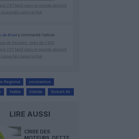
ing 737 MAX dans le monde devront
 inspectés selon la FAA
 de Brest
a commenté l'article :
ue de fissures : près de 1 500
ing 737 MAX dans le monde devront
 inspectés selon la FAA
us Regional
coronavirus
e
faillite
Irlande
Stobart Air
LIRE AUSSI
CRISE DES
MOTEURS, DETTE