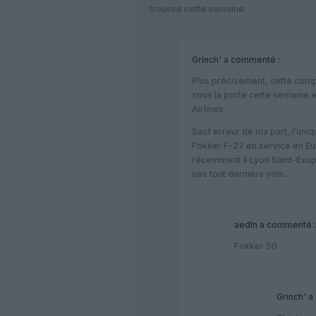
trousse cette semaine
Grinch'
a commenté :
Plus précisément, cette compa
sous la porte cette semaine 
Airlines.
Sauf erreur de ma part, l’uniq
Fokker F-27 en service en Eur
récemment à Lyon Saint-Exupé
ses tout derniers vols…
aedln
a commenté :
Fokker 50
Grinch'
a 