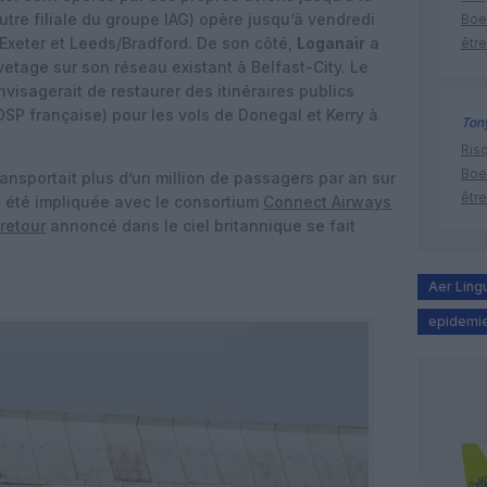
utre filiale du groupe IAG) opère jusqu’à vendredi
Boe
 Exeter et Leeds/Bradford. De son côté,
Loganair
a
être
tage sur son réseau existant à Belfast-City. Le
nvisagerait de restaurer des itinéraires publics
l’OSP française) pour les vols de Donegal et Kerry à
Tony
Risq
Boe
 transportait plus d’un million de passagers par an sur
être
it été impliquée avec le consortium
Connect Airways
retour
annoncé dans le ciel britannique se fait
Aer Ling
epidemi