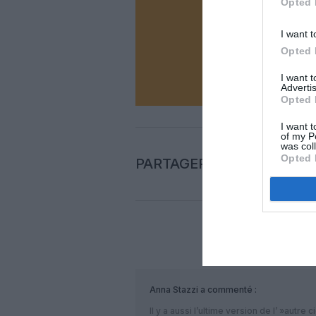
Opted 
Soutenez
I want t
Opted 
N
I want 
Advertis
Opted 
I want t
of my P
was col
Opted 
PARTAGER L'ARTICLE
COM
Anna Stazzi
a commenté :
Il y a aussi l’ultime version de l’ »autre