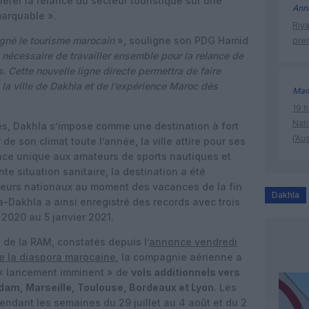
érer la relance du secteur touristique sur une
Ann
marquable ».
Riy
gné le tourisme marocain
», souligne son PDG Hamid
prem
t nécessaire de travailler ensemble pour la relance de
. Cette nouvelle ligne directe permettra de faire
e la ville de Dakhla et de l’expérience Maroc dès
Mam
19 h
Nati
es, Dakhla s’impose comme une destination à fort
l’Au
de son climat toute l’année, la ville attire pour ses
ence unique aux amateurs de sports nautiques et
te situation sanitaire, la destination a été
geurs nationaux au moment des vacances de la fin
Dakhla
-Dakhla a ainsi enregistré des records avec trois
2020 au 5 janvier 2021.
s
de la RAM, constatés depuis l’
annonce vendredi
 de la diaspora marocaine
, la compagnie aérienne a
 « lancement imminent » de
vols additionnels vers
rdam, Marseille, Toulouse, Bordeaux et Lyon
. Les
dant les semaines du 29 juillet au 4 août et du 2