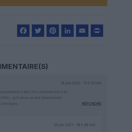
Facebook
Twitter
Pinterest
LinkedIn
Email
Print
MENTAIRE(S)
18 juin 2021 - 13 h 12 min
a exploitation a des fins commercial d un
ar lONU , la France en est totalememt
 principes .
RÉPONDRE
18 juin 2021 - 18 h 38 min