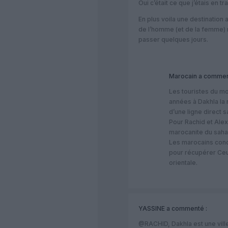
Oui c’était ce que j’étais en tr
En plus voila une destination a
de l’homme (et de la femme) n
passer quelques jours.
Marocain
a commen
Les touristes du m
années à Dakhla la 
d’une ligne direct 
Pour Rachid et Alex
marocanite du sahar
Les marocains conc
pour récupérer Ceut
orientale.
YASSINE
a commenté :
@RACHID, Dakhla est une ville