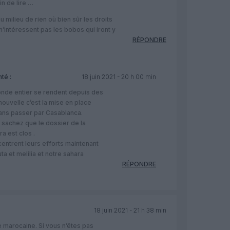
ain de lire …
u milieu de rien où bien sûr les droits
’intéressent pas les bobos qui iront y
RÉPONDRE
té :
18 juin 2021 - 20 h 00 min
onde entier se rendent depuis des
nouvelle c’est la mise en place
sans passer par Casablanca.
 sachez que le dossier de la
a est clos .
entrent leurs efforts maintenant
a et melilia et notre sahara
RÉPONDRE
18 juin 2021 - 21 h 38 min
 marocaine. Si vous n’êtes pas