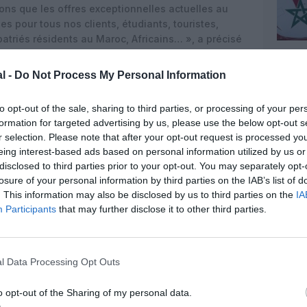
ns que les offres exceptionnelles actuelles au
s pour tous nos clients, étudiants, touristes,
patriés résidents au Maroc, Africains… », a précisé
l -
Do Not Process My Personal Information
me jour de reprise, 11.789 passagers grâce à 117
 nos clients ✈️ 🤩
to opt-out of the sale, sharing to third parties, or processing of your per
ne 17, 2021
formation for targeted advertising by us, please use the below opt-out s
r selection. Please note that after your opt-out request is processed y
eing interest-based ads based on personal information utilized by us or
disclosed to third parties prior to your opt-out. You may separately opt-
losure of your personal information by third parties on the IAB’s list of
. This information may also be disclosed by us to third parties on the
IA
Participants
that may further disclose it to other third parties.
l Data Processing Opt Outs
o opt-out of the Sharing of my personal data.