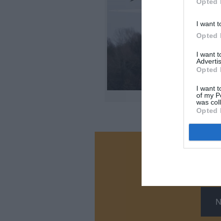
Opted 
I want t
Opted 
I want 
Advertis
Opted 
I want t
of my P
was col
Opted 
Vous ave
Soutenez
N