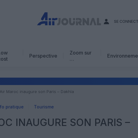
SE CONNEC
Low
Zoom sur
Perspective
Environneme
cost
…
Edito
En chiffres
Avis d’expert
 Air Maroc inaugure son Paris – Dakhla
AJ Académie
fo pratique
Tourisme
Vidéo
OC INAUGURE SON PARIS –