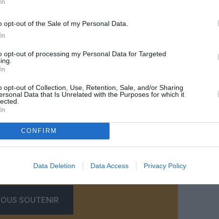
In
o opt-out of the Sale of my Personal Data.
In
to opt-out of processing my Personal Data for Targeted
ing.
In
o opt-out of Collection, Use, Retention, Sale, and/or Sharing
ersonal Data that Is Unrelated with the Purposes for which it
©Boeing
lected.
In
CONFIRM
z apprécié l’article ?
-nous, faites un don !
Data Deletion
Data Access
Privacy Policy
OUS SOUTENIR