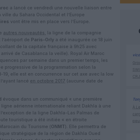
aroc
a lancé ce vendredi une nouvelle liaison entre
a ville du Sahara Occidental et l’Europe
ires
vont être mis en place vers l’Europe.
re
autres nouveautés
, la ligne de la compagnie
 l’aéroport de
Paris-Orly
a été inaugurée ce 18 juin
ollant de la capitale française à 9h25 avec
 arrivé de Casablanca la veille). Royal Air Maroc
vic
réquences par semaine dans un premier temps, les
Gro
e progressive de la programmation selon la
SWIS
9, elle est en concurrence sur cet axe avec la low
CRJ
e l’ayant lancé
en octobre 2017
(aucune date de
d
évoque dans un communiqué « une première
Tony
e ligne aérienne internationale reliant Dakhla à une
À Le
l’exception de la ligne Dakhla-Las Palmas de
carg
te touristique a été initiée « en étroite
peu
 Marocain du Tourisme (
ONMT
). Elle permettra de
ique stratégique de la région de Dakhla Oued