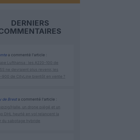
DERNIERS
COMMENTAIRES
omte
a commenté l'article :
upe Lufthansa : les A220-100 de
S ne devraient plus revenir, les
-900 de CityLine bientôt en vente ?
 de Brest
a commenté l'article :
ipzig/Halle, un drone piégé et un
o DHL heurté en vol relancent la
r du sabotage hybride