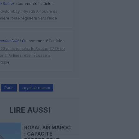
a Stazzi
a commenté l'article :
ad–Bombay : Riyadh Air ouvre sa
ière route régulière vers l’Inde
adou DIALLO
a commenté l'article :
 23 sans escale : le Boeing 777F de
onal Airlines relie l’Écosse à
stralie
Paris
royal air maroc
LIRE AUSSI
ROYAL AIR MAROC
: CAPACITÉ