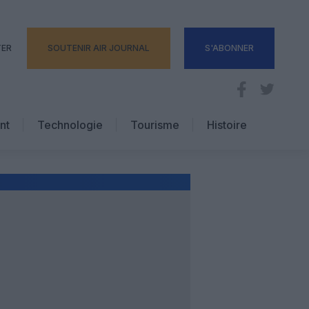
TER
SOUTENIR AIR JOURNAL
S'ABONNER
nt
Technologie
Tourisme
Histoire
Pratique
Hôtellerie
Voyages d’affaires