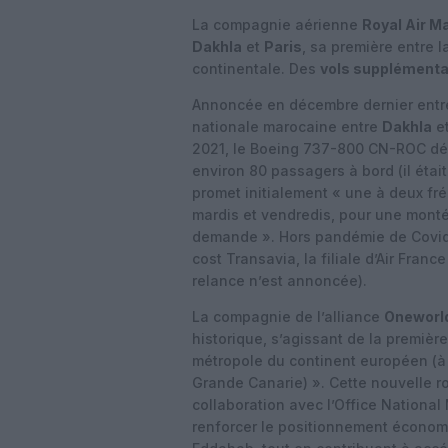
La compagnie aérienne
Royal Air M
Dakhla
et
Paris
, sa première entre l
continentale. Des
vols supplémenta
Annoncée en décembre dernier ent
nationale marocaine entre
Dakhla
et
2021, le Boeing 737-800 CN-ROC déc
environ 80 passagers à bord (il était
promet initialement « une à deux f
mardis et vendredis, pour une monté
demande ». Hors pandémie de Covid-1
cost Transavia, la filiale d’Air Franc
relance n’est annoncée).
La compagnie de l’alliance
Oneworl
historique, s’agissant de la premièr
métropole du continent européen (à 
Grande Canarie) ». Cette nouvelle rou
collaboration avec l’Office National
renforcer le positionnement économ