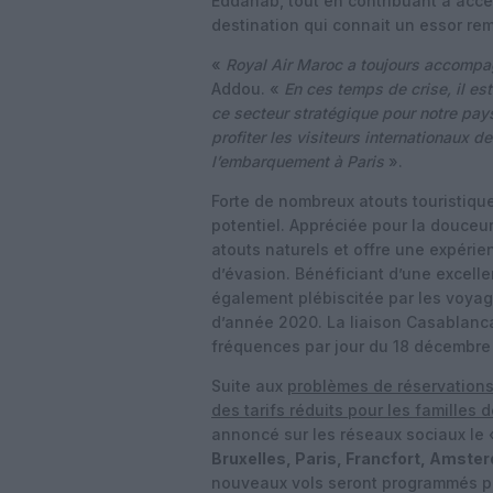
Eddahab, tout en contribuant à accél
destination qui connait un essor re
«
Royal Air Maroc a toujours accompa
Addou. «
En ces temps de crise, il es
ce secteur stratégique pour notre pays
profiter les visiteurs internationaux d
l’embarquement à Paris
».
Forte de nombreux atouts touristiqu
potentiel. Appréciée pour la douceur 
atouts naturels et offre une expéri
d’évasion. Bénéficiant d’une excellen
également plébiscitée par les voya
d’année 2020. La liaison Casablanca
fréquences par jour du 18 décembre 
Suite aux
problèmes de réservation
des tarifs réduits pour les familles
annoncé sur les réseaux sociaux le
Bruxelles, Paris, Francfort, Amste
nouveaux vols seront programmés pen