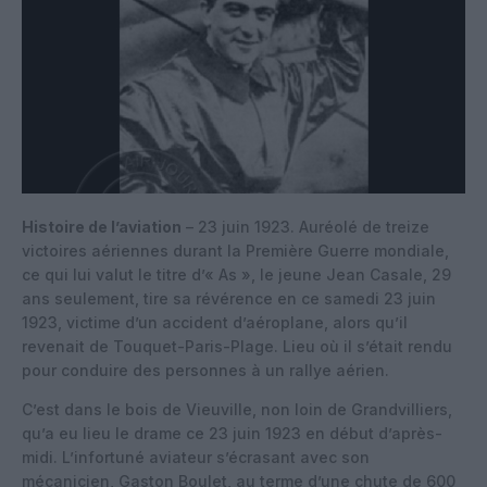
Histoire de l’aviation
– 23 juin 1923. Auréolé de treize
victoires aériennes durant la Première Guerre mondiale,
ce qui lui valut le titre d’« As », le jeune Jean Casale, 29
ans seulement, tire sa révérence en ce samedi 23 juin
1923, victime d’un accident d’aéroplane, alors qu’il
revenait de Touquet-Paris-Plage. Lieu où il s’était rendu
pour conduire des personnes à un rallye aérien.
C’est dans le bois de Vieuville, non loin de Grandvilliers,
qu’a eu lieu le drame ce 23 juin 1923 en début d’après-
midi. L’infortuné aviateur s’écrasant avec son
mécanicien, Gaston Boulet, au terme d’une chute de 600