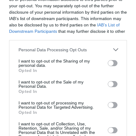
your opt-out. You may separately opt-out of the further
disclosure of your personal information by third parties on the
Badissi novembri
a commenté l'article :
IAB’s list of downstream participants. This information may
Nice–Corse : ces vols électriques qui se profilent à
also be disclosed by us to third parties on the
IAB’s List of
l’horizon 2030
Downstream Participants
that may further disclose it to other
third parties.
Personal Data Processing Opt Outs
histoire de l'aviation
I want to opt-out of the Sharing of my
personal data.
Opted In
LIRE AUSSI
I want to opt-out of the Sale of my
Personal Data.
Opted In
LE 7 AOÛT 1909 DANS LE
I want to opt-out of processing my
Personal Data for Targeted Advertising.
CIEL : ROGER SOMMER
Opted In
FAIT ENCORE
L’ACTUALITÉ
I want to opt-out of Collection, Use,
Retention, Sale, and/or Sharing of my
Personal Data that Is Unrelated with the