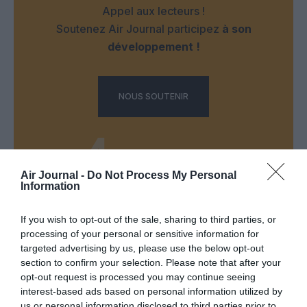
Appel aux lecteurs !
Soutenez Air Journal participez
à son
développement !
NOUS SOUTENIR
Air Journal -
Do Not Process My Personal
Information
DERNIERS COMMENTAIRES
If you wish to opt-out of the sale, sharing to third parties, or
processing of your personal or sensitive information for
targeted advertising by us, please use the below opt-out
Mathématiques
a commenté l'article :
section to confirm your selection. Please note that after your
opt-out request is processed you may continue seeing
19 h 23 sans escale : le Boeing 777F de National
interest-based ads based on personal information utilized by
Airlines relie l’Écosse à l’Australie
us or personal information disclosed to third parties prior to