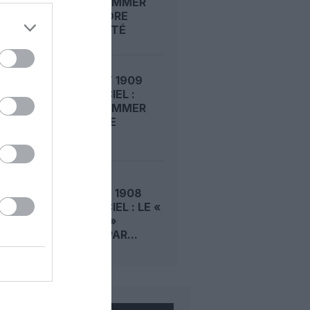
ROGER SOMMER
FAIT ENCORE
L’ACTUALITÉ
LE 6 AOÛT 1909
DANS LE CIEL :
ROGER SOMMER
PERMET LE
SACRE...
LE 5 AOÛT 1908
DANS LE CIEL : LE «
ZEPPELIN »
DÉTRUIT PAR...