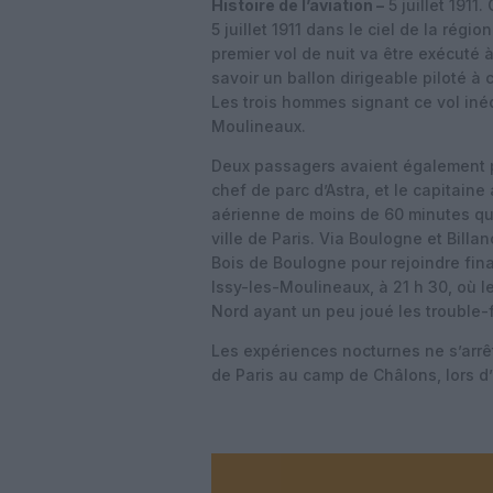
Histoire de l’aviation –
5 juillet 1911
5 juillet 1911 dans le ciel de la régio
premier vol de nuit va être exécuté à
savoir un ballon dirigeable piloté à
Les trois hommes signant ce vol inéd
Moulineaux.
Deux passagers avaient également pr
chef de parc d’Astra, et le capitaine
aérienne de moins de 60 minutes qui
ville de Paris. Via Boulogne et Billan
Bois de Boulogne pour rejoindre fina
Issy-les-Moulineaux, à 21 h 30, où le
Nord ayant un peu joué les trouble-
Les expériences nocturnes ne s’arrête
de Paris au camp de Châlons, lors d’