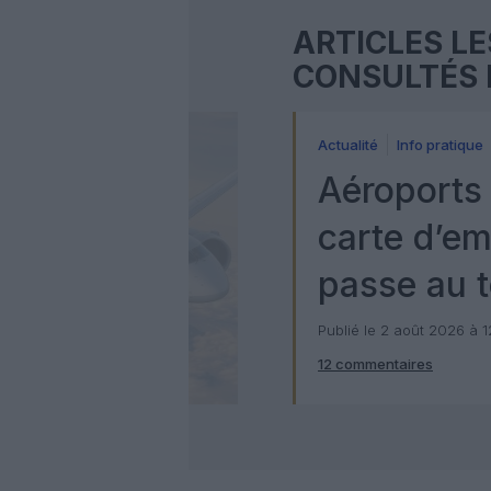
ARTICLES LE
CONSULTÉS 
Actualité
Info pratique
Aéroports 
carte d’e
passe au t
numérique
Publié le 2 août 2026 à 
12 commentaires
Check