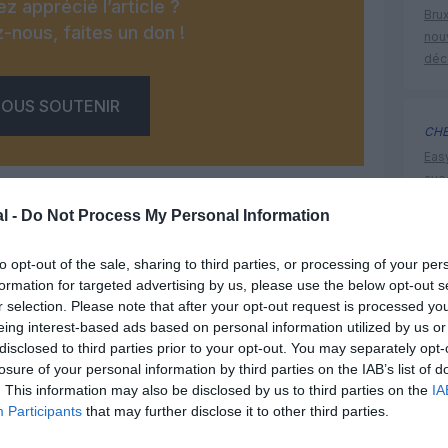
z apprécié l’article ?
Brux
-nous, faites un don !
nouv
déc
OUS SOUTENIR
CHE
Eas
ave
déd
l -
Do Not Process My Personal Information
to opt-out of the sale, sharing to third parties, or processing of your per
histoire 
formation for targeted advertising by us, please use the below opt-out s
Facebook
Twitter
Pinterest
LinkedIn
Email
Print
r selection. Please note that after your opt-out request is processed y
eing interest-based ads based on personal information utilized by us or
disclosed to third parties prior to your opt-out. You may separately opt-
losure of your personal information by third parties on the IAB’s list of
un commentaire !
. This information may also be disclosed by us to third parties on the
IA
Participants
that may further disclose it to other third parties.
ER UN COMMENTAIRE