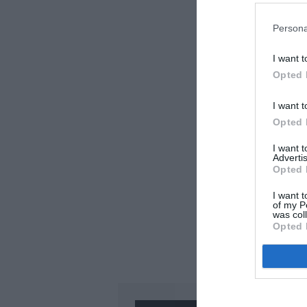
Persona
I want t
Opted 
I want t
Opted 
I want 
Advertis
Opted 
I want t
of my P
was col
Opted 