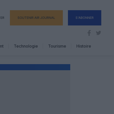
TER
SOUTENIR AIR JOURNAL
S'ABONNER
nt
Technologie
Tourisme
Histoire
Pratique
Hôtellerie
Voyages d’affaires