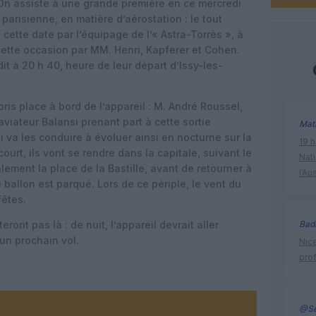
. On assiste à une grande première en ce mercredi
n parisienne, en matière d’aérostation : le tout
 cette date par l’équipage de l’« Astra-Torrès », à
 cette occasion par MM. Henri, Kapferer et Cohen.
it à 20 h 40, heure de leur départ d’Issy-les-
is place à bord de l’appareil : M. André Roussel,
 aviateur Balansi prenant part à cette sortie
Mat
 va les conduire à évoluer ainsi en nocturne sur la
19 h
court, ils vont se rendre dans la capitale, suivant le
Nati
lement la place de la Bastille, avant de retourner à
l’Au
 ballon est parqué. Lors de ce périple, le vent du
fêtes.
ront pas là : de nuit, l’appareil devrait aller
Bad
un prochain vol.
Nice
prof
@Se