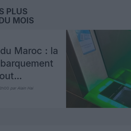
S PLUS
DU MOIS
du Maroc : la
mbarquement
out
 avec Pax
12h00
par Alain Hai