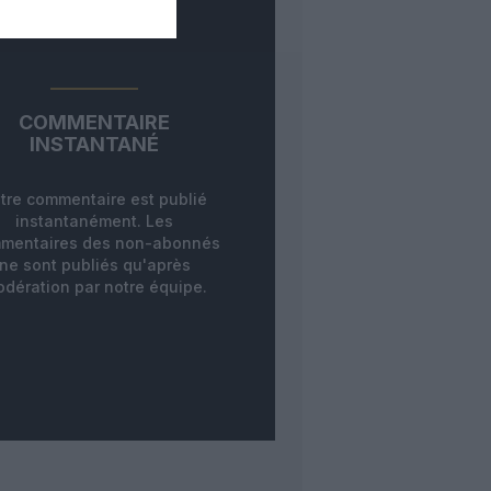
COMMENTAIRE
INSTANTANÉ
tre commentaire est publié
instantanément. Les
mentaires des non-abonnés
ne sont publiés qu'après
dération par notre équipe.