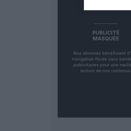
PUBLICITÉ
MASQUÉE
Nos abonnés bénéficient d
navigation fluide sans ban
publicitaires pour une meill
lecture de nos contenus