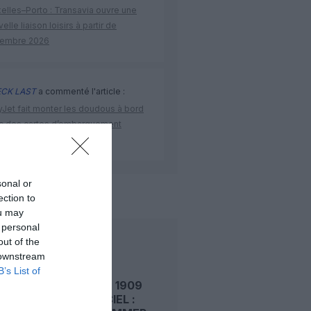
elles–Porto : Transavia ouvre une
elle liaison loisirs à partir de
embre 2026
CK LAST
a commenté l'article :
yJet fait monter les doudous à bord
c des cartes d’embarquement
iées
sonal or
de l'aviation
ection to
ou may
 personal
out of the
LIRE AUSSI
 downstream
B’s List of
LE 7 AOÛT 1909
DANS LE CIEL :