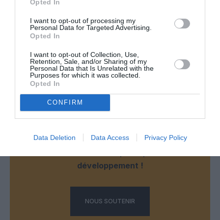
Opted In
hommes politiques foireux et corrompus comme bons
nombres de pays africains !!
I want to opt-out of processing my
Personal Data for Targeted Advertising.
RÉPONDRE
Opted In
I want to opt-out of Collection, Use,
Retention, Sale, and/or Sharing of my
Personal Data that Is Unrelated with the
LAISSER UN COMMENTAIRE
Purposes for which it was collected.
Opted In
CONFIRM
FAIRE UN DON
Data Deletion
Data Access
Privacy Policy
Appel aux lecteurs !
Soutenez Air Journal participez
à son
développement !
NOUS SOUTENIR