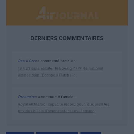
DERNIERS COMMENTAIRES
Pas si Cool
a commenté l'article :
19 h 23 sans escale : le Boeing 777F de National
Airlines relie l’Écosse à l’Australie
Dreamliner
a commenté l'article :
Royal Air Maroc : capacité record pour l’été, mais les
prix des billets d’avion restent sous tension