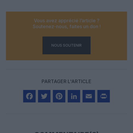
Vous avez apprécié l’article ?
Soutenez-nous, faites un don !
NOUS SOUTENIR
PARTAGER L'ARTICLE
Facebook
Twitter
Pinterest
LinkedIn
Email
Print