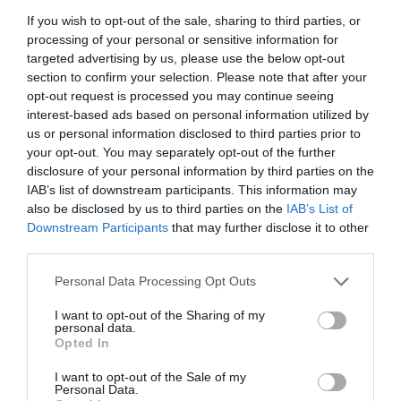
If you wish to opt-out of the sale, sharing to third parties, or
Elga
a commenté :
9 juillet 2021 - 23 h 11 min
processing of your personal or sensitive information for
targeted advertising by us, please use the below opt-out
Ce que fait le gouvernement est absolument scandaleux.
section to confirm your selection. Please note that after your
En plus de clouer les avions au sol, il a aussi bloqué tout
opt-out request is processed you may continue seeing
l’argent de la compagnie. Ce qui rend impossible le
interest-based ads based on personal information utilized by
reacheminement des passagers avec une autre compagnie.
us or personal information disclosed to third parties prior to
Privant ainsi les passagers de passer les vacances au Cap-
your opt-out. You may separately opt-out of the further
Vert.
Pendant ce temps ils continuent de vendre des billets
disclosure of your personal information by third parties on the
impunément.
IAB’s list of downstream participants. This information may
Ce monsieur est à mettre hors d’état de nuire.
also be disclosed by us to third parties on the
IAB’s List of
Je n’ai pas de mots pour exprimer toute ma colère.
Downstream Participants
that may further disclose it to other
third parties.
RÉPONDRE
Personal Data Processing Opt Outs
I want to opt-out of the Sharing of my
personal data.
Pierre
a commenté :
17 août 2021 - 20 h 51 min
Opted In
Quel desastre la gestion de cette compagnie ! Comment est il
possible qu elle existe encore ? Et ce magnifique cap vert et
I want to opt-out of the Sale of my
Personal Data.
cap verdiens qui pourraient croitre grace aux touristes…