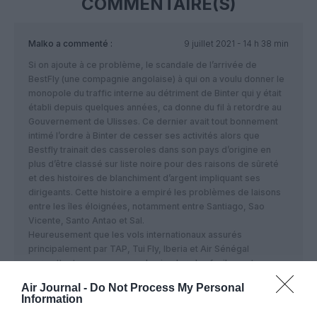
COMMENTAIRE(S)
Malko
a commenté :
9 juillet 2021 - 14 h 38 min
Si on ajoute à ce problème, le scandale de l’arrivée de
BestFly (une compagnie angolaise) à qui on a voulu donner le
monopole du traffic interne au détriment de Binter qui y était
établi depuis quelques années, ca donne du fil à retordre au
Gouvernement de Ulisses. Ce dernier avait tout bonnement
intimé l’ordre à Binter de cesser ses activités alors que
Bestfly trainait des casseroles dans son pays d’origine en
plus d’être classé sur liste noire pour des raisons de sûreté
et des histoires de blanchiment d’argent impliquant ses
dirigeants. Cette histoire a empiré les problèmes de laisons
entre les îles éloignées, notamment entre Santiago, Sao
Vicente, Santo Antao et Sal.
Heureusement que les vols internationaux assurés
principalement par TAP, Tui Fly, Iberia et Air Sénégal
permettent aux voyageurs de circuler plus facilement.
Air Journal -
Do Not Process My Personal
RÉPONDRE
Information