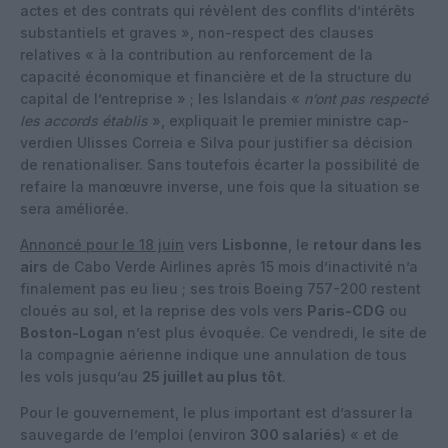
actes et des contrats qui révèlent des conflits d’intérêts
substantiels et graves », non-respect des clauses
relatives « à la contribution au renforcement de la
capacité économique et financière et de la structure du
capital de l’entreprise » ; les Islandais «
n’ont pas respecté
les accords établis
», expliquait le premier ministre cap-
verdien Ulisses Correia e Silva pour justifier sa décision
de renationaliser. Sans toutefois écarter la possibilité de
refaire la manœuvre inverse, une fois que la situation se
sera améliorée.
Annoncé pour le 18 juin
vers
Lisbonne
, le
retour dans les
airs
de Cabo Verde Airlines après 15 mois d’inactivité n’a
finalement pas eu lieu ; ses trois Boeing 757-200 restent
cloués au sol, et la reprise des vols vers
Paris-CDG
ou
Boston-Logan
n’est plus évoquée. Ce vendredi, le site de
la compagnie aérienne indique une annulation de tous
les vols jusqu’au
25 juillet au plus tôt
.
Pour le gouvernement, le plus important est d’assurer la
sauvegarde de l’emploi (environ
300 salariés
) « et de