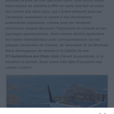
assurant le plus de vols aux États-Unis, nous avons établi
notre horaire de manière à offrir un vaste éventail de choix
aux clients des deux pays, qui s’avère attrayant pour les
Canadiens souhaitant se rendre à des destinations
américaines populaires, comme pour les résidents
américains voulant découvrir l’hospitalité du Canada et ses
paysages spectaculaires. Notre horaire facilite également
les trajets internationaux avec correspondances via nos
plaques tournantes de Toronto, de Vancouver et de Montréal.
Nous envisageons de desservir la totalité de nos
57 destinations aux États-Unis
d’avant la pandémie, si la
situation le permet. Nous avons très hâte d’accueillir nos
clients à bord
».