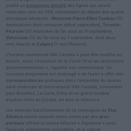
publié un
programme détaillé
des lignes qui seront
relancées vers les USA, initialement au départ des quatre
principaux aéroports :
Montréal-Pierre Elliot Trudeau
(13
destinations dont certaines début septembre),
Toronto-
Pearson
(30 relancées du 1er aout au 9 septembre),
Vancouver
(12 du 1er aout au 7 septembre, dont deux
vers Hawaï) et
Calgary
(1 vers Phoenix).
L’horaire commercial d’Air Canada « peut être modifié au
besoin, selon l’évolution de la Covid-19 et les restrictions
gouvernementales », rappelle son communiqué. Ce
nouveau programme est aménagé « de façon à offrir des
correspondances
pratiques dans l’ensemble du réseau
nord-américain et international d’Air Canada, notamment
pour Bruxelles, Le Caire, Doha et un grand nombre
d’autres villes en Europe, en Asie et ailleurs ».
Les services transfrontaliers de la compagnie de
Star
Alliance
seront assurés entre autres par des
gros-
porteurs
offrant la classe Affaires « Signature » avec
fauteuils entièrement inclinables, et la cabine