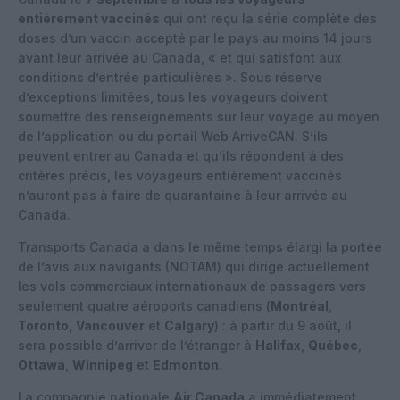
entièrement vaccinés
qui ont reçu la série complète des
doses d’un vaccin accepté par le pays au moins 14 jours
avant leur arrivée au Canada, « et qui satisfont aux
conditions d’entrée particulières ». Sous réserve
d’exceptions limitées, tous les voyageurs doivent
soumettre des renseignements sur leur voyage au moyen
de l’application ou du portail Web ArriveCAN. S’ils
peuvent entrer au Canada et qu’ils répondent à des
critères précis, les voyageurs entièrement vaccinés
n’auront pas à faire de quarantaine à leur arrivée au
Canada.
Transports Canada a dans le même temps élargi la portée
de l’avis aux navigants (NOTAM) qui dirige actuellement
les vols commerciaux internationaux de passagers vers
seulement quatre aéroports canadiens (
Montréal
,
Toronto
,
Vancouver
et
Calgary
) : à partir du 9 août, il
sera possible d’arriver de l’étranger à
Halifax
,
Québec
,
Ottawa
,
Winnipeg
et
Edmonton
.
La compagnie nationale
Air Canada
a immédiatement