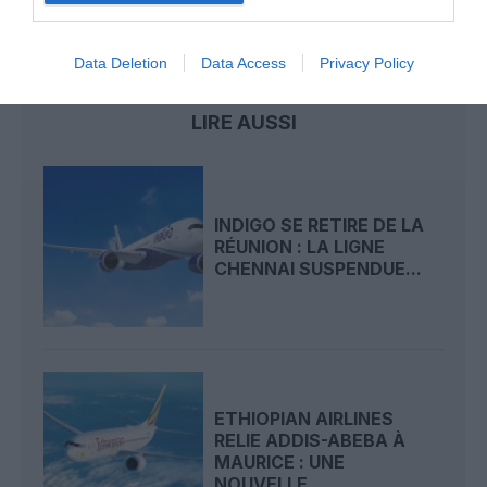
air mauritius
ile maurice
la Réunion
Data Deletion
Data Access
Privacy Policy
LIRE AUSSI
INDIGO SE RETIRE DE LA
RÉUNION : LA LIGNE
CHENNAI SUSPENDUE...
ETHIOPIAN AIRLINES
RELIE ADDIS-ABEBA À
MAURICE : UNE
NOUVELLE...