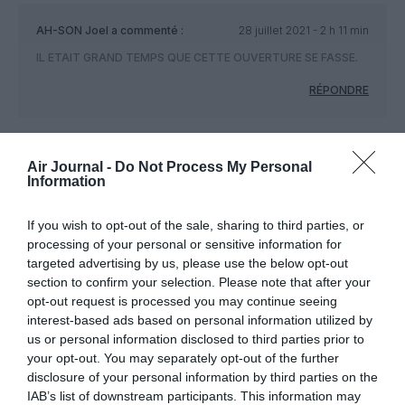
AH-SON Joel
a commenté :
28 juillet 2021 - 2 h 11 min
IL ETAIT GRAND TEMPS QUE CETTE OUVERTURE SE FASSE.
RÉPONDRE
LAISSER UN COMMENTAIRE
Air Journal -
Do Not Process My Personal
Information
If you wish to opt-out of the sale, sharing to third parties, or
FAIRE UN DON
processing of your personal or sensitive information for
targeted advertising by us, please use the below opt-out
section to confirm your selection. Please note that after your
Appel aux lecteurs !
opt-out request is processed you may continue seeing
Soutenez Air Journal participez
à son
interest-based ads based on personal information utilized by
développement !
us or personal information disclosed to third parties prior to
your opt-out. You may separately opt-out of the further
disclosure of your personal information by third parties on the
IAB’s list of downstream participants. This information may
NOUS SOUTENIR