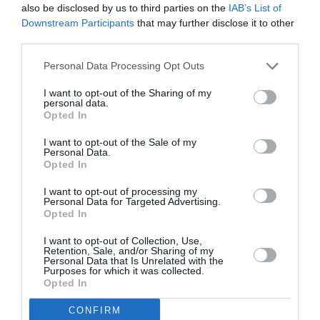
also be disclosed by us to third parties on the
IAB’s List of
Downstream Participants
that may further disclose it to other
third parties.
Personal Data Processing Opt Outs
I want to opt-out of the Sharing of my
personal data.
Opted In
DERNIERS COMMENTAIRES
I want to opt-out of the Sale of my
Personal Data.
Opted In
Aviation
a commenté l'article :
Partenariat Malaysia Airlines – SNCF : une offre
I want to opt-out of processing my
Personal Data for Targeted Advertising.
intermodale entre Paris-CDG et 27 gares françaises
Opted In
I want to opt-out of Collection, Use,
Retention, Sale, and/or Sharing of my
NDR
a commenté l'article :
Personal Data that Is Unrelated with the
Purposes for which it was collected.
Aéroports du Maroc : la carte d’embarquement passe
Opted In
au tout numérique avec Pax Check
CONFIRM