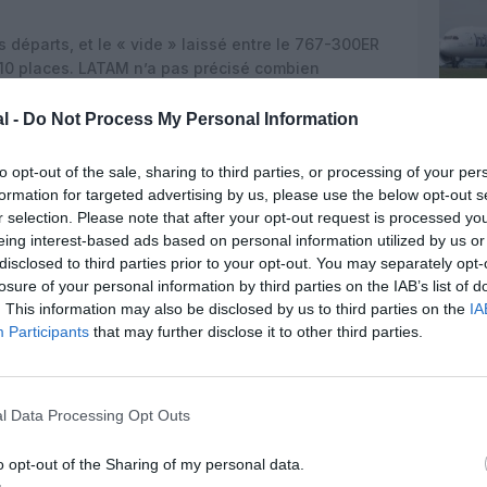
.
 départs, et le « vide » laissé entre le 767-300ER
0 places. LATAM n’a pas précisé combien
ix
787-8
et treize autres 787-9 en service au Chili),
’en louer cinq supplémentaires chez les sociétés
l -
Do Not Process My Personal Information
 tous précédemment opérés par Norwegian.
to opt-out of the sale, sharing to third parties, or processing of your per
formation for targeted advertising by us, please use the below opt-out s
r selection. Please note that after your opt-out request is processed y
eing interest-based ads based on personal information utilized by us or
disclosed to third parties prior to your opt-out. You may separately opt-
losure of your personal information by third parties on the IAB’s list of
. This information may also be disclosed by us to third parties on the
IA
Participants
that may further disclose it to other third parties.
l Data Processing Opt Outs
o opt-out of the Sharing of my personal data.