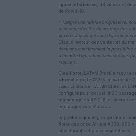
lignes intérieures
, 44 villes ont d
de Covid-19.
«
Malgré une reprise progressive, no
recherche des Brésiliens pour des voy
ouverts à ceux qui sont déjà complèt
Elias, directeur des ventes et du ma
évaluons constamment la possibilité d’
d’étendre l’opération dans certains p
France
».
Côté
flotte
, LATAM Brasil a reçu la
« brésilien »
, le 787-9 immatriculé C
sœur chilienne LATAM Chile (ex LAN C
configuré pour accueillir 30 passage
réaménagé en 87-216, et devrait co
équipages vers Manaus.
Rappelons que le groupe latino-amé
flotte des onze
Airbus A350-900
« 
plus durable et plus compétitive ». 