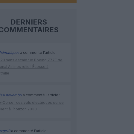
DERNIERS
COMMENTAIRES
hématiques
a commenté l'article :
 23 sans escale : le Boeing 777F de
onal Airlines relie l’Écosse à
stralie
issi novembri
a commenté l'article :
–Corse : ces vols électriques qui se
ilent à l’horizon 2030
rge13
a commenté l'article :