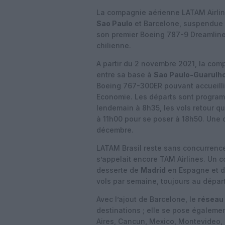
La compagnie aérienne LATAM Airline
Sao Paulo
et Barcelone, suspendue 
son premier Boeing 787-9 Dreamliner 
chilienne.
A partir du 2 novembre 2021, la com
entre sa base à
Sao Paulo-Guarulh
Boeing 767-300ER pouvant accueillir
Economie. Les départs sont programm
lendemain à 8h35, les vols retour q
à 11h00 pour se poser à 18h50. Une
décembre.
LATAM Brasil reste sans concurrence
s’appelait encore TAM Airlines. Un 
desserte de
Madrid
en Espagne et 
vols par semaine, toujours au dépar
Avec l’ajout de Barcelone, le
réseau 
destinations ; elle se pose égaleme
Aires, Cancun, Mexico, Montevideo, 