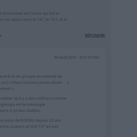
 Dreamliner est l’avion qui fait la
r eu raison avec le 747, le 767, et le
re
RÉPONDRE
30 août 2021 - 23 h 01 min
 avéré et de groupie incontesté de
(sic) « Nous n’avions jamais douté … »
rement » …
oublier qu’il y a des chiffres (comme
 longtemps en terminologie
ers ») et des réalités.
on juste de BOEING depuis 20 ans
ono couloirs et le B 737 en son