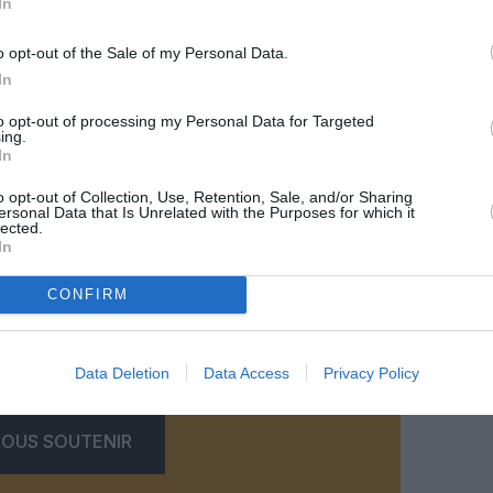
In
o opt-out of the Sale of my Personal Data.
In
to opt-out of processing my Personal Data for Targeted
ing.
In
©LATAM Airlines
o opt-out of Collection, Use, Retention, Sale, and/or Sharing
ersonal Data that Is Unrelated with the Purposes for which it
lected.
In
CONFIRM
z apprécié l’article ?
-nous, faites un don !
Data Deletion
Data Access
Privacy Policy
OUS SOUTENIR