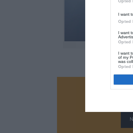
Opted 
I want t
Opted 
I want 
Advertis
Opted 
I want t
of my P
was col
Opted 
Vous ave
Soutenez
N