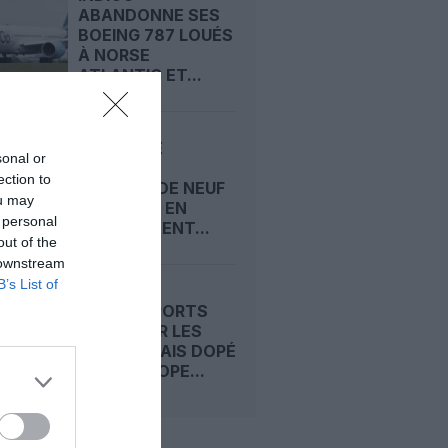
ABANDONNE SES
BOEING 787 LOUÉS
À NORSE
ATLANTIC ET...
PHILIPPINE
sonal or
AIRLINES
ection to
COMMANDE NEUF
ou may
A350-100, EN
 personal
COMPLÉMENT...
out of the
 downstream
B’s List of
VINCI AIRPORTS
FREINÉ PAR LES
CRISES, MAIS DOPÉ
PAR L’EUROPE...