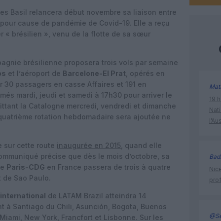
s Basil relancera début novembre sa liaison entre
pour cause de pandémie de Covid-19. Elle a reçu
« brésilien », venu de la flotte de sa sœur
pagnie brésilienne proposera trois vols par semaine
os
et l’aéroport de
Barcelone-El Prat
, opérés en
 30 passagers en casse Affaires et 191 en
Mat
és mardi, jeudi et samedi à 17h30 pour arriver le
19 h
uittant la Catalogne mercredi, vendredi et dimanche
Nati
 quatrième rotation hebdomadaire sera ajoutée ne
l’Au
 sur cette route
inaugurée en 2015
, quand elle
communiqué précise que dès le mois d’octobre, sa
Bad
de
Paris-CDG
en France passera de trois à quatre
Nice
t de Sao Paulo.
prof
international
de LATAM Brazil atteindra 14
nt à Santiago du Chili, Asunción, Bogota, Buenos
@Se
Miami, New York, Francfort et Lisbonne. Sur les