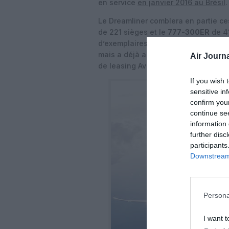
en service
en janvier 2016 au Brésil
Le Dreamliner comblera en partie ces
de 221 sièges et le
777-300ER
de 41
d’exemplaires seraient transférés (d
mais a déjà annoncé son intention d
Air Journa
de leasing Avolon et Orix Aviation,
If you wish 
sensitive in
confirm you
continue se
information 
further disc
participants
Downstream 
Persona
I want t