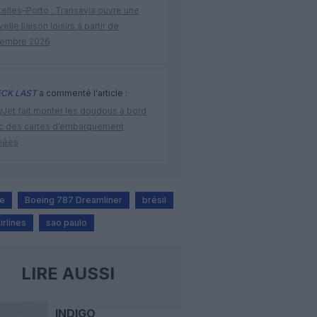
elles–Porto : Transavia ouvre une
elle liaison loisirs à partir de
embre 2026
CK LAST
a commenté l'article :
yJet fait monter les doudous à bord
c des cartes d’embarquement
iées
ne
Boeing 787 Dreamliner
brésil
rlines
sao paulo
LIRE AUSSI
INDIGO