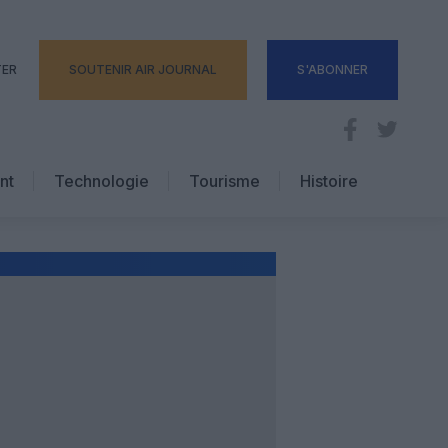
TER
SOUTENIR AIR JOURNAL
S'ABONNER
nt
Technologie
Tourisme
Histoire
Pratique
Hôtellerie
Voyages d’affaires