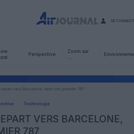
SE CONNEC
Low
Zoom sur
Perspective
Environneme
cost
…
Edito
En chiffres
Avis d’expert
 repart vers Barcelone, tient son premier 787
AJ Académie
pective
Technologie
Vidéo
REPART VERS BARCELONE,
MIER 787