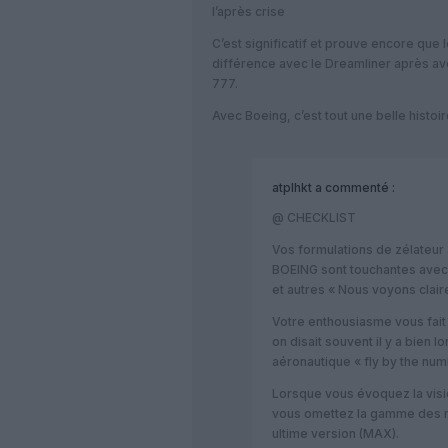
l’après crise
C’est significatif et prouve encore que le
différence avec le Dreamliner après avoi
777.
Avec Boeing, c’est tout une belle histoi
atplhkt
a commenté :
@ CHECKLIST
Vos formulations de zélateur
BOEING sont touchantes avec 
et autres « Nous voyons clai
Votre enthousiasme vous fait 
on disait souvent il y a bien
aéronautique « fly by the numb
Lorsque vous évoquez la visi
vous omettez la gamme des m
ultime version (MAX).