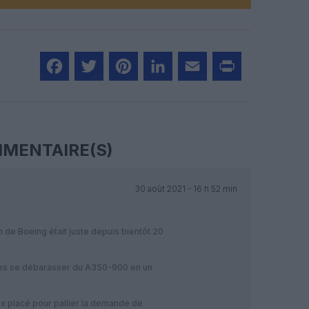
Facebook
Twitter
Pinterest
LinkedIn
Email
Print
MENTAIRE(S)
30 août 2021 - 16 h 52 min
 de Boeing était juste depuis bientôt 20
es se débarasser du A350-900 en un
ux placé pour pallier la demande de