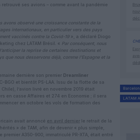
éjà retrouvé ses avions – comme avant la pandémie
Brux
nouv
déc
us avons observé une croissance constante de la
ages internationaux, en particulier vers des pays
ement vaccinés contre la Covid-19
», a déclaré Diogo
CHE
rketing chez LATAM Brésil. «
Par conséquent, nous
Eas
anticiper la reprise de certaines destinations et
ave
ays que nous desservons déjà, comme l’Espagne et la
déd
 semaine dernière son premier
Dreamliner
C-BGO et bientôt PS-LAA. Issu de la flotte de sa
Barcelo
hile), l’avion livré en novembre 2019 était
rs en casse Affaires et 274 en Economie ; il sera
LATAM Ai
mmencer en octobre les vols de formation des
ricain avait annoncé
en avril dernier
le retrait de la
hérités » de TAM, afin de devenir « plus simple,
Le premier A350-900, immatriculé PR-XTA, était entré