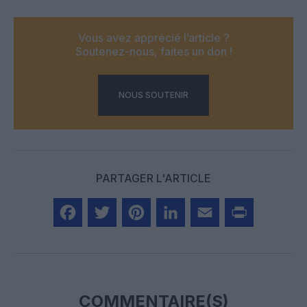
Vous avez apprécié l’article ?
Soutenez-nous, faites un don !
NOUS SOUTENIR
PARTAGER L'ARTICLE
Facebook
Twitter
Pinterest
LinkedIn
Email
Print
COMMENTAIRE(S)