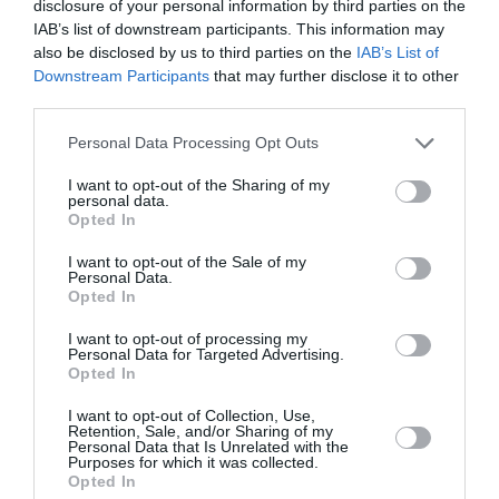
disclosure of your personal information by third parties on the
h 39 min
IAB’s list of downstream participants. This information may
also be disclosed by us to third parties on the
IAB’s List of
Bonsoir vos propos sont inappropriés la compagnie
Downstream Participants
that may further disclose it to other
Ariana peut et doit réouvrir lelll e
third parties.
RÉPONDRE
Personal Data Processing Opt Outs
I want to opt-out of the Sharing of my
personal data.
Opted In
fayçalair
a commenté :
5 septembre 2021 - 16 h
03 min
I want to opt-out of the Sale of my
Personal Data.
attnB777
Opted In
allez faire des vols la bas avec votre B777 si vous etes pilote
ou alors constatez le desastre occidental!
I want to opt-out of processing my
Personal Data for Targeted Advertising.
RÉPONDRE
Opted In
I want to opt-out of Collection, Use,
Retention, Sale, and/or Sharing of my
Personal Data that Is Unrelated with the
????
a commenté :
5 septembre 2021 -
Purposes for which it was collected.
22 h 38 min
Opted In