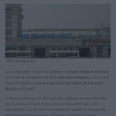
@Carl Montgomery
La compagnie nationale afghane
Ariana Afghan Airlines
a annoncé la reprise de ses
vols domestiques
, avec des
liaisons entre capitale
Kaboul et les villes de Hérat et
Mazâr-e-Charîf
.
«
Nous avons reçu le feu vert des talibans et des autorités
de l’aviation et nous prévoyons de reprendre les vols
aujourd’hui
», près de trois semaines après la conquête
de l’Afghanistan par les talibans, a indiqué Tamim