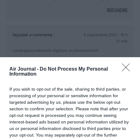
RÉPONDRE
fayçalair
a commenté :
4 septembre 2021 - 16 h
51 min
compagnie nationale afghane un pleonasme!!!!
RÉPONDRE
Air Journal -
Do Not Process My Personal
Information
B777
a commenté :
4 septembre 2021 -
If you wish to opt-out of the sale, sharing to third parties, or
18 h 39 min
processing of your personal or sensitive information for
Et pourquoi un pléonasme ?
targeted advertising by us, please use the below opt-out
Pouvez vous nous éclairer de votre savoir ?
section to confirm your selection. Please note that after your
opt-out request is processed you may continue seeing
RÉPONDRE
interest-based ads based on personal information utilized by
us or personal information disclosed to third parties prior to
your opt-out. You may separately opt-out of the further
Mouillebouhe
a commenté :
5 septembre 2021 - 19