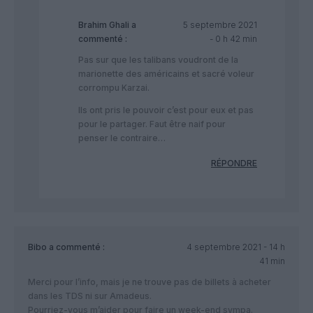
Brahim Ghali
a
5 septembre 2021
commenté :
- 0 h 42 min
Pas sur que les talibans voudront de la
marionette des américains et sacré voleur
corrompu Karzai.
Ils ont pris le pouvoir c’est pour eux et pas
pour le partager. Faut être naif pour
penser le contraire…
RÉPONDRE
Bibo
a commenté :
4 septembre 2021 - 14 h
41 min
Merci pour l’info, mais je ne trouve pas de billets à acheter
dans les TDS ni sur Amadeus.
Pourriez-vous m’aider pour faire un week-end sympa.