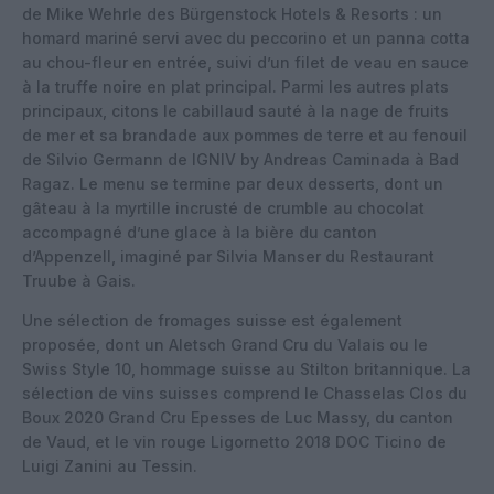
de Mike Wehrle des Bürgenstock Hotels & Resorts : un
homard mariné servi avec du peccorino et un panna cotta
au chou-fleur en entrée, suivi d’un filet de veau en sauce
à la truffe noire en plat principal. Parmi les autres plats
principaux, citons le cabillaud sauté à la nage de fruits
de mer et sa brandade aux pommes de terre et au fenouil
de Silvio Germann de IGNIV by Andreas Caminada à Bad
Ragaz. Le menu se termine par deux desserts, dont un
gâteau à la myrtille incrusté de crumble au chocolat
accompagné d’une glace à la bière du canton
d’Appenzell, imaginé par Silvia Manser du Restaurant
Truube à Gais.
Une sélection de fromages suisse est également
proposée, dont un Aletsch Grand Cru du Valais ou le
Swiss Style 10, hommage suisse au Stilton britannique. La
sélection de vins suisses comprend le Chasselas Clos du
Boux 2020 Grand Cru Epesses de Luc Massy, du canton
de Vaud, et le vin rouge Ligornetto 2018 DOC Ticino de
Luigi Zanini au Tessin.