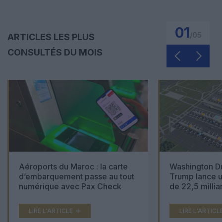
01
/
05
ARTICLES LES PLUS
CONSULTÉS DU MOIS
Aéroports du Maroc : la carte
Washington Du
d’embarquement passe au tout
Trump lance u
numérique avec Pax Check
de 22,5 millia
LIRE L'ARTICLE
LIRE L'ARTICL