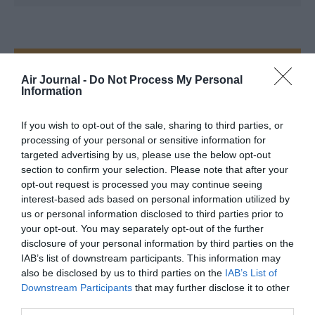
Vous avez apprécié l’article ?
Air Journal -
Do Not Process My Personal
Soutenez-nous, faites un don !
Information
If you wish to opt-out of the sale, sharing to third parties, or
NOUS SOUTENIR
processing of your personal or sensitive information for
targeted advertising by us, please use the below opt-out
section to confirm your selection. Please note that after your
opt-out request is processed you may continue seeing
interest-based ads based on personal information utilized by
PARTAGER L'ARTICLE
us or personal information disclosed to third parties prior to
your opt-out. You may separately opt-out of the further
disclosure of your personal information by third parties on the
IAB’s list of downstream participants. This information may
also be disclosed by us to third parties on the
IAB’s List of
Facebook
Twitter
Pinterest
LinkedIn
Email
Print
Downstream Participants
that may further disclose it to other
third parties.