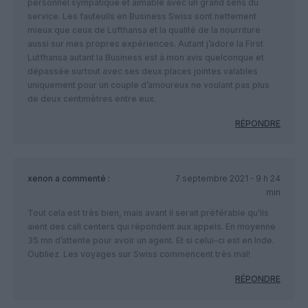
personnel sympatique et aimable avec un grand sens du
service. Les fauteuils en Business Swiss sont nettement
mieux que ceux de Lufthansa et la qualité de la nourriture
aussi sur mes propres expériences. Autant j’adore la First
Lutfhansa autant la Business est à mon avis quelconque et
dépassée surtout avec ses deux places jointes valables
uniquement pour un couple d’amoureux ne voulant pas plus
de deux centimètres entre eux.
RÉPONDRE
xenon
a commenté :
7 septembre 2021 - 9 h 24
min
Tout cela est très bien, mais avant il serait préférable qu’ils
aient des call centers qui répondent aux appels. En moyenne
35 mn d’attente pour avoir un agent. Et si celui-ci est en Inde.
Oubliez. Les voyages sur Swiss commencent très mal!
RÉPONDRE