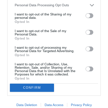
Personal Data Processing Opt Outs
COMMENTAIRE(S)
I want to opt-out of the Sharing of my
personal data.
Opted In
arnaudbe
a commenté :
6 septembre 2021 - 10 h
44 min
I want to opt-out of the Sale of my
Personal Data.
J ai hate de gouter tout ca!
Opted In
RÉPONDRE
I want to opt-out of processing my
Personal Data for Targeted Advertising.
Opted In
Moritz Gex
a commenté :
6 septembre 2021 - 11 h
I want to opt-out of Collection, Use,
02 min
Retention, Sale, and/or Sharing of my
Personal Data that Is Unrelated with the
Purposes for which it was collected.
Classes avant, l’arrière ça fait banquette.
Opted In
Taste of Switzerland: c’est bien connu, le homard pêché dans
les rochers et le cabillaud de pleine mer font la fierté des
CONFIRM
Suisses et la réputation de leur littoral.
Pour le reste, à l’avant, les repas chez Swiss sont bons sans
plus. Le service gagnerait à être plus aimable et le personnel
moins pressé.
Data Deletion
Data Access
Privacy Policy
J’ignore ce qui se passe sur la banquette arrière, mais ce ne