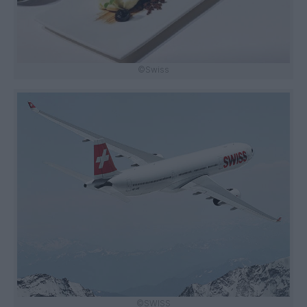
©Swiss
©SWISS