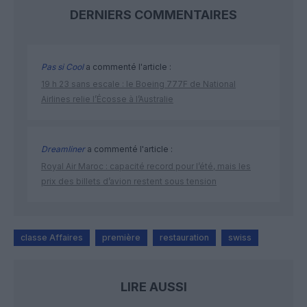
DERNIERS COMMENTAIRES
Pas si Cool
a commenté l'article :
19 h 23 sans escale : le Boeing 777F de National
Airlines relie l’Écosse à l’Australie
Dreamliner
a commenté l'article :
Royal Air Maroc : capacité record pour l’été, mais les
prix des billets d’avion restent sous tension
classe Affaires
première
restauration
swiss
LIRE AUSSI