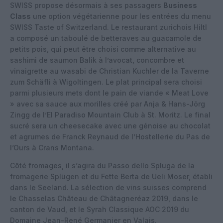
SWISS propose désormais à ses passagers
Business
Class
une option végétarienne pour les entrées du menu
SWISS Taste of Switzerland. Le restaurant zurichois Hiltl
a composé un taboulé de betteraves au guacamole de
petits pois, qui peut être choisi comme alternative au
sashimi de saumon Balik à l’avocat, concombre et
vinaigrette au wasabi de Christian Kuchler de la Taverne
zum Schäfli à Wigoltingen. Le plat principal sera choisi
parmi plusieurs mets dont le pain de viande « Meat Love
» avec sa sauce aux morilles créé par Anja & Hans-Jörg
Zingg de l’El Paradiso Mountain Club à St. Moritz. Le final
sucré sera un cheesecake avec une génoise au chocolat
et agrumes de Franck Reynaud de l’Hostellerie du Pas de
l’Ours à Crans Montana.
Côté fromages, il s’agira du Passo dello Spluga de la
fromagerie Splügen et du Fette Berta de Ueli Moser, établi
dans le Seeland. La sélection de vins suisses comprend
le Chasselas Château de Châtagneréaz 2019, dans le
canton de Vaud, et le Syrah Classique AOC 2019 du
Domaine Jean-René Germanier en Valais.