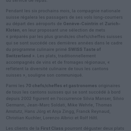
du service de repas.
Pendant les six prochains mois, la compagnie nationale
suisse régalera les passagers de ses vols long-courriers
au départ des aéroports de
Genève-Cointrin
et
Zurich-
Kloten
, en leur proposant une sélection de mets
« préparés par les plus grands/es chefs/cheffes suisses
qui se sont succédé ces dernières années dans le cadre
du programme culinaire primé
SWISS Taste of
Switzerland
». Les plats, traditionnellement
accompagnés de vins et de fromages régionaux, «
reflètent la diversité culinaire de tous les cantons
suisses », souligne son communiqué.
Parmi les
70 chefs/cheffes et gastronomes
originaires
de tous les cantons suisses qui se sont succédé à bord
depuis 2002 figurent en l’occurrence Silvia Manser, Silvio
Germann, Jean-Marc Soldati, Mike Wehrle, Thomas
Amstutz, Hans Jörg et Anja Zingg, Franck Reynaud,
Christian Kuchler, Lorenzo Albrici et Rolf Hiltl.
Les clients de la
First Class
pourront déguster deux plats