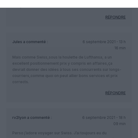
doit pas être mieux.
RÉPONDRE
Jules
a commenté :
6 septembre 2021 - 13 h
16 min
Mais comme Swiss,sous la houlette de Lufthansa, a un
excellent positionnement prix y compris en affaires,ça
devrait donner des idées à tous ses concurrents sur longs-
courriers,comme quoi on peut allier bons services et prix
corrects.
RÉPONDRE
rv2lyon
a commenté :
6 septembre 2021 - 18 h
09 min
Perso j’adore voyager sur Swiss. J’ai toujours eu du