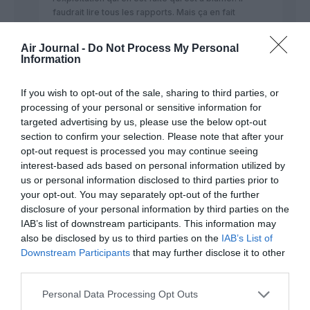
faudrait lire tous les rapports. Mais ça en fait
beaucoup !
Air Journal -
Do Not Process My Personal
RÉPONDRE
Information
If you wish to opt-out of the sale, sharing to third parties, or
processing of your personal or sensitive information for
Max1
a commenté :
14 septembre 2021 - 19 h
targeted advertising by us, please use the below opt-out
51 min
section to confirm your selection. Please note that after your
opt-out request is processed you may continue seeing
– en effet l exploitation de ces L 410 dans des zones reculées
interest-based ads based on personal information utilized by
= maintenance , et programmes moins soutenus en tous cas
us or personal information disclosed to third parties prior to
un début d explications possible.
your opt-out. You may separately opt-out of the further
– concept , maintenance , facteurs humains ! Il faudrait une
disclosure of your personal information by third parties on the
vraie volonté pour initier ce travail de fond concernant ce
IAB’s list of downstream participants. This information may
type d avion.
also be disclosed by us to third parties on the
IAB’s List of
– en Afrique j avais eu une discussion il y a pas mal d’années
avec un pilot s de L410. Conduite de ces turbines liées garret
Downstream Participants
that may further disclose it to other
assez complexe .et systèmes associées à la régulation des
third parties.
hélices.
Personal Data Processing Opt Outs
RÉPONDRE