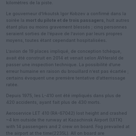
kilomètres de la piste.
Le gouverneur d’Irkoutsk Igor Kobzev a confirmé dans la
soirée la
mort du pilote et de trois passagers
, huit autres
étant plus ou moins gravement blessés ; cinq personnes
seraient sorties de l’épave de l’avion par leurs propres
moyens, toutes étant cependant hospitalisées.
L’avion de 19 places impliqué, de conception tchèque,
avait été construit en 2014 et venait selon AVHerald de
passer une inspection technique. La possibilité d’une
erreur humaine en raison du brouillard n’est pas écartée ;
certains évoquent une première tentative d’atterrissage
ratée.
Depuis 1975, les L-410 ont été impliqués dans plus de
420 accidents, ayant fait plus de 430 morts.
Aeroservice LET 410 (RA-67042) lost height and crashed
~4 km outside the runway at Kazachinsk Airport (UITK)
with 14 passengers and 2 crew on board. Fog prevailed at
the airport at the time(2235L). All on board are