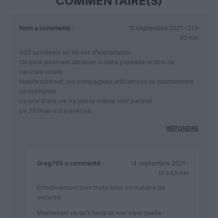
COMMENTAIRE(S)
Nom
a commenté :
13 septembre 2021 - 21 h
20 min
420 accidents en 46 ans d’exploitation.
On peut aisément attribuer à cette poubelle le titre de
cercueil volant.
Manifestement, les compagnies utilisatrices lui maintiennent
sa confiance.
Le prix d’une vie n’a pas le même coût partout.
Le 737max est pulvérisé.
RÉPONDRE
Greg765
a commenté :
14 septembre 2021 -
13 h 53 min
Effectivement bien triste bilan en matière de
sécurité.
Maintenant ce qu’il faudrait voir c’est quelle