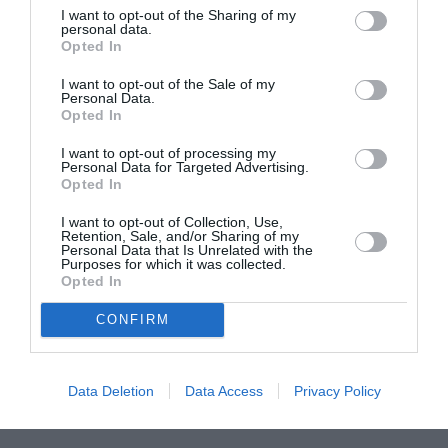
I want to opt-out of the Sharing of my
personal data.
Opted In
Max1
a commenté :
14 septembre 2021 - 20 h
I want to opt-out of the Sale of my
22 min
Personal Data.
Opted In
– correctif L 410 est équipé de 2 turboprop général
électrique H85/200 TURBINES libre not liées.
I want to opt-out of processing my
– considéré comme avion robuste STOL
Personal Data for Targeted Advertising.
– températures -50 +50
Opted In
– certifié EASA FAA .
I want to opt-out of Collection, Use,
– ce n est pas ce que l on peut désigner, un concept d avion (
Retention, Sale, and/or Sharing of my
poubelle ) comme mentionné dans un post.
Personal Data that Is Unrelated with the
Les statistiques liées aux accidents = c est une autre analyse
Purposes for which it was collected.
Opted In
et chapitre.
RÉPONDRE
CONFIRM
Data Deletion
Data Access
Privacy Policy
LAISSER UN COMMENTAIRE