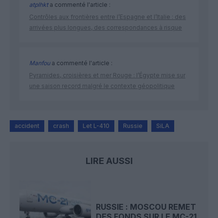
atplhkt
a commenté l'article :
Contrôles aux frontières entre l’Espagne et l’Italie : des
arrivées plus longues, des correspondances à risque
Manfou
a commenté l'article :
Pyramides, croisières et mer Rouge : l’Égypte mise sur
une saison record malgré le contexte géopolitique
accident
crash
Let L-410
Russie
SiLA
LIRE AUSSI
RUSSIE : MOSCOU REMET
DES FONDS SUR LE MC-21