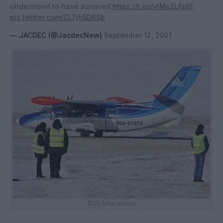
understood to have survived.
https://t.co/vtMcZLfs8F
pic.twitter.com/ZL7jh5DKSb
— JACDEC (@JacdecNew)
September 12, 2021
©SiLA/Facebook