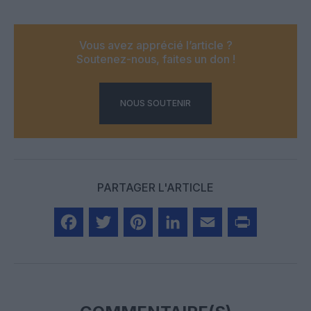
Vous avez apprécié l’article ?
Soutenez-nous, faites un don !
NOUS SOUTENIR
PARTAGER L'ARTICLE
Facebook
Twitter
Pinterest
LinkedIn
Email
Print