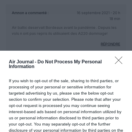
Amnon
a commenté :
16 septembre 2021 - 20 h
18 min
Air baltic deservait Bordeaux avant la pandémie . Depuis les
vols n ont pas repris ils utilisaient des A220 dommage!
RÉPONDRE
Air Journal -
Do Not Process My Personal
Information
LAISSER UN COMMENTAIRE
If you wish to opt-out of the sale, sharing to third parties, or
processing of your personal or sensitive information for
targeted advertising by us, please use the below opt-out
FAIRE UN DON
section to confirm your selection. Please note that after your
opt-out request is processed you may continue seeing
Appel aux lecteurs !
interest-based ads based on personal information utilized by
Soutenez Air Journal participez
à son
us or personal information disclosed to third parties prior to
your opt-out. You may separately opt-out of the further
développement !
disclosure of your personal information by third parties on the