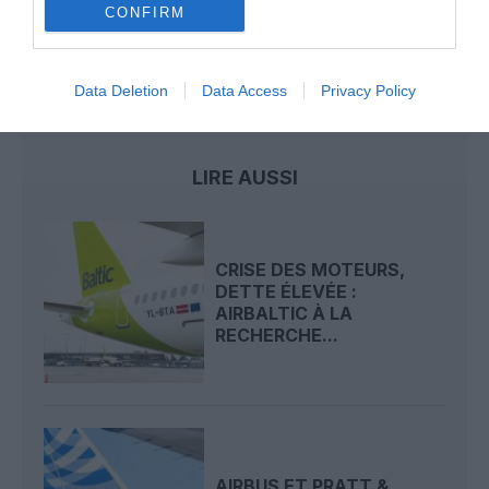
loisirs à partir de décembre 2026
CONFIRM
Data Deletion
Data Access
Privacy Policy
airBaltic
coronavirus
épidémie
pays baltes
LIRE AUSSI
CRISE DES MOTEURS,
DETTE ÉLEVÉE :
AIRBALTIC À LA
RECHERCHE...
AIRBUS ET PRATT &