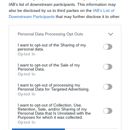
IAB’s list of downstream participants. This information may
also be disclosed by us to third parties on the
IAB’s List of
NOUS SOUTENIR
Downstream Participants
that may further disclose it to other
third parties.
Personal Data Processing Opt Outs
I want to opt-out of the Sharing of my
personal data.
Opted In
DERNIERS COMMENTAIRES
I want to opt-out of the Sale of my
Personal Data.
Opted In
Autre ligne espérée :
a commenté l'article :
I want to opt-out of processing my
Personal Data for Targeted Advertising.
Bruxelles–Porto : Transavia ouvre une nouvelle liaison
Opted In
loisirs à partir de décembre 2026
I want to opt-out of Collection, Use,
Retention, Sale, and/or Sharing of my
Personal Data that Is Unrelated with the
Purposes for which it was collected.
Aéroport néerlandais saturé
a commenté l'article :
Opted In
Bruxelles–Porto : Transavia ouvre une nouvelle liaison