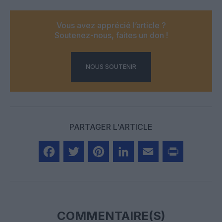
Vous avez apprécié l’article ?
Soutenez-nous, faites un don !
NOUS SOUTENIR
PARTAGER L'ARTICLE
Facebook
Twitter
Pinterest
LinkedIn
Email
Print
COMMENTAIRE(S)