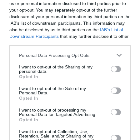
Bruxelles
us or personal information disclosed to third parties prior to
your opt-out. You may separately opt-out of the further
disclosure of your personal information by third parties on the
IAB’s list of downstream participants. This information may
Ibrahim
a commenté l'article :
also be disclosed by us to third parties on the
IAB’s List of
Fiabilité du COMAC C919 : des anomalies signalées
Downstream Participants
that may further disclose it to other
dans un document attribué à China Southern Airlines
third parties.
Personal Data Processing Opt Outs
histoire de l'aviation
I want to opt-out of the Sharing of my
personal data.
Opted In
LIRE AUSSI
I want to opt-out of the Sale of my
Personal Data.
Opted In
I want to opt-out of processing my
Personal Data for Targeted Advertising.
LE 9 AOÛT 1912 DANS LE
Opted In
CIEL : DÉPART DE
BEAUMONT POUR LA...
I want to opt-out of Collection, Use,
Retention, Sale, and/or Sharing of my