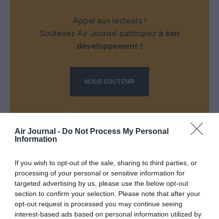
Appel aux lecteurs !
Soutenez Air Journal participez
à son
développement !
NOUS SOUTENIR
Air Journal -
Do Not Process My Personal
Information
DERNIERS COMMENTAIRES
If you wish to opt-out of the sale, sharing to third parties, or
processing of your personal or sensitive information for
targeted advertising by us, please use the below opt-out
section to confirm your selection. Please note that after your
Vincent
a commenté l'article :
opt-out request is processed you may continue seeing
Flynas ouvre une ligne directe entre Médine et
interest-based ads based on personal information utilized by