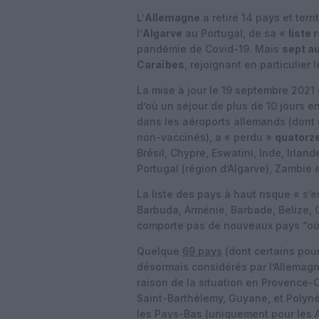
L’
Allemagne
a retiré 14 pays et territ
l’
Algarve
au Portugal, de sa «
liste 
pandémie de Covid-19. Mais
sept a
Caraïbes
, rejoignant en particulier
La mise à jour le 19 septembre 2021 
d’où un séjour de plus de 10 jours e
dans les aéroports allemands (dont 
non-vaccinés), a « perdu »
quatorz
Brésil, Chypre, Eswatini, Inde, Irlan
Portugal (région d’Algarve), Zambi
La liste des pays à haut risque « s’
Barbuda, Arménie, Barbade, Belize, 
comporte pas de nouveaux pays “où 
Quelque
69 pays
(dont certains pou
désormais considérés par l’Allemag
raison de la situation en Provence-
Saint-Barthélemy, Guyane, et Polynési
les Pays-Bas (uniquement pour les An