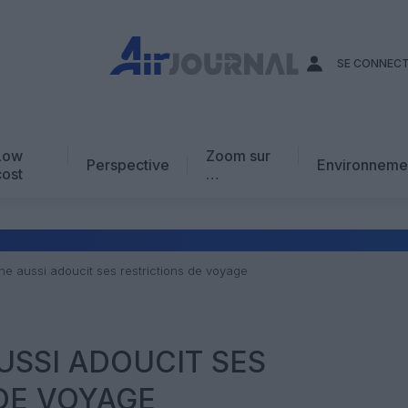
SE CONNEC
Low
Zoom sur
Perspective
Environneme
cost
…
Edito
En chiffres
Avis d’expert
ne aussi adoucit ses restrictions de voyage
AJ Académie
Vidéo
USSI ADOUCIT SES
DE VOYAGE