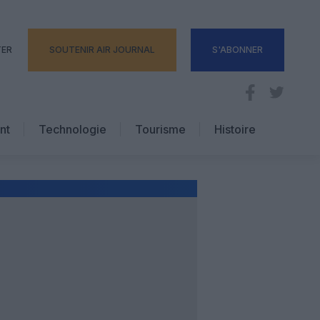
TER
SOUTENIR AIR JOURNAL
S'ABONNER
nt
Technologie
Tourisme
Histoire
Pratique
Hôtellerie
Voyages d’affaires