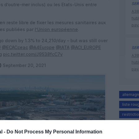
SER
es d’outre-mer inclus) ou les Etats-Unis entre
A380
hub
reste libre de fixer les mesures sanitaires aux
pay
tes publiées par
l’Union européenne
.
o down by 1.3% to 24,210/day – but was still over
U
@ECACceac
@A4Europe
@IATA
@ACI_EUROPE
SER
g
pic.twitter.com/J9S38fcC7y
A380
hub
3)
September 20, 2021
pay
allemag
liste rou
restrict
l -
Do Not Process My Personal Information