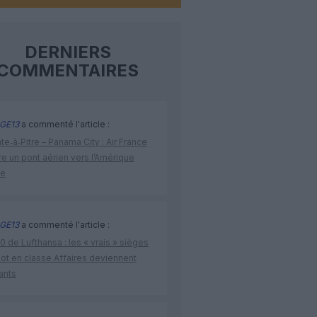
DERNIERS
COMMENTAIRES
GE13
a commenté l'article :
te‑à‑Pitre – Panama City : Air France
e un pont aérien vers l’Amérique
ne
GE13
a commenté l'article :
 de Lufthansa : les « vrais » sièges
lot en classe Affaires deviennent
ants