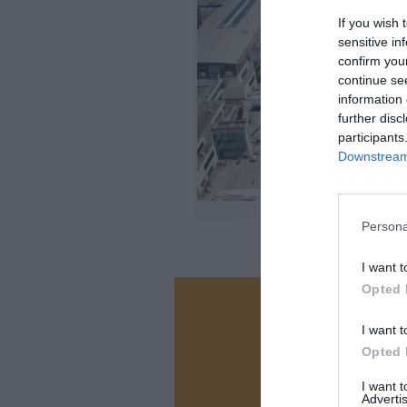
If you wish 
sensitive in
confirm you
continue se
information 
further disc
participants
Downstream 
Persona
I want t
Opted 
Vous ave
I want t
Soutenez
Opted 
I want 
Advertis
N