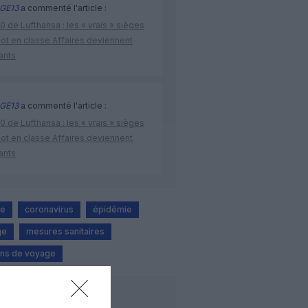
GE13
a commenté l'article :
 de Lufthansa : les « vrais » sièges
lot en classe Affaires deviennent
ants
GE13
a commenté l'article :
 de Lufthansa : les « vrais » sièges
lot en classe Affaires deviennent
ants
ne
coronavirus
épidémie
ge
mesures sanitaires
ions de voyage
LIRE AUSSI