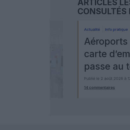
ARTICLES LE
CONSULTÉS 
Actualité
Info pratique
Aéroports 
carte d’e
passe au t
numérique
Publié le 2 août 2026 à 
14 commentaires
Check