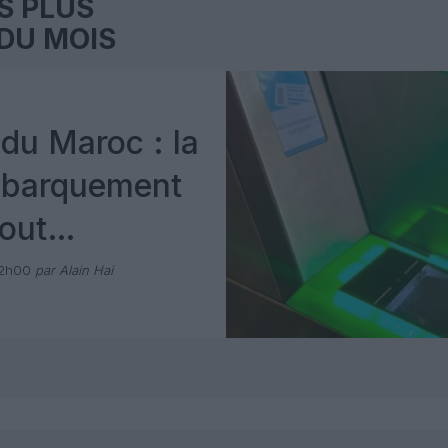
S PLUS
DU MOIS
du Maroc : la
mbarquement
out
 avec Pax
12h00
par Alain Hai