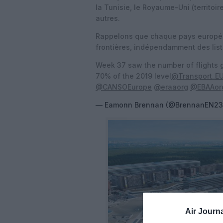
la Tunisie, le Royaume-Uni (territoir
autres.
Rappelons que chaque pays européen 
frontières, indépendamment des lis
Week 37 saw the number of flights g
70% of the 2019 level
@Transport_E
@CANSOEurope
@eraaorg
@EBAAor
— Eamonn Brennan (@BrennanEN2
Air Journa