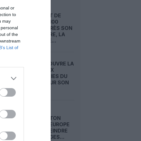
sonal or
ection to
AÉROPORT DE
ou may
MUNICH : 100
JOURS APRÈS SON
 personal
OUVERTURE, LA
out of the
NOUVELLE...
 downstream
B’s List of
CONDOR OUVRE LA
PORTE AUX
COMPAGNIES DU
GOLFE POUR SON
FUTUR...
EBOLA :
WASHINGTON
PRESSE L’EUROPE
DE RESTREINDRE
LES VOYAGES...