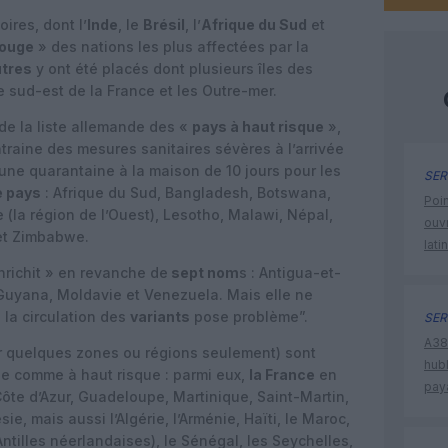
oires, dont l’
Inde
, le
Brésil
, l’
Afrique du Sud
et
rouge
» des nations les plus affectées par la
utres
y ont été placés dont plusieurs îles des
 le sud-est de la France et les Outre-mer.
de la liste allemande des «
pays à haut risque
»,
ntraine des mesures sanitaires sévères à l’arrivée
une quarantaine à la maison de 10 jours pour les
SER
e pays
: Afrique du Sud, Bangladesh, Botswana,
Poin
de (la région de l’Ouest), Lesotho, Malawi, Népal,
ouvr
e et Zimbabwe.
lati
enrichit » en revanche de
sept nom
s : Antigua-et-
Guyana, Moldavie et Venezuela. Mais elle ne
la circulation des
variants
pose problème”.
SER
A380
r quelques zones ou régions seulement) sont
hub
ne comme à haut risque : parmi eux,
la France
en
pay
Côte d’Azur, Guadeloupe, Martinique, Saint-Martin,
e, mais aussi l’Algérie, l’Arménie, Haïti, le Maroc,
tilles néerlandaises), le Sénégal, les Seychelles,