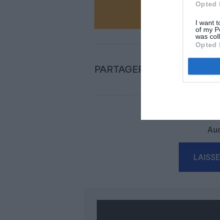
Opted 
I want t
of my P
was col
Opted 
PARTAGER L'ARTICLE
Auc
LAISS