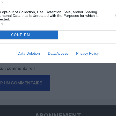
In
o opt-out of Collection, Use, Retention, Sale, and/or Sharing
ersonal Data that Is Unrelated with the Purposes for which it
lected.
In
CONFIRM
Facebook
Twitter
Pinterest
LinkedIn
Email
Print
Data Deletion
Data Access
Privacy Policy
un commentaire !
ER UN COMMENTAIRE
ABONNEMENT