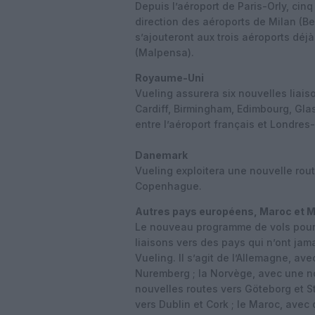
Depuis l’aéroport de Paris-Orly, cinq
direction des aéroports de Milan (Be
s’ajouteront aux trois aéroports déj
(Malpensa).
Royaume-Uni
Vueling assurera six nouvelles liais
Cardiff, Birmingham, Edimbourg, Glas
entre l’aéroport français et Londres-
Danemark
Vueling exploitera une nouvelle rout
Copenhague.
Autres pays européens, Maroc et M
Le nouveau programme de vols pour c
liaisons vers des pays qui n’ont jam
Vueling. Il s’agit de l’Allemagne, av
Nuremberg ; la Norvège, avec une no
nouvelles routes vers Göteborg et St
vers Dublin et Cork ; le Maroc, avec