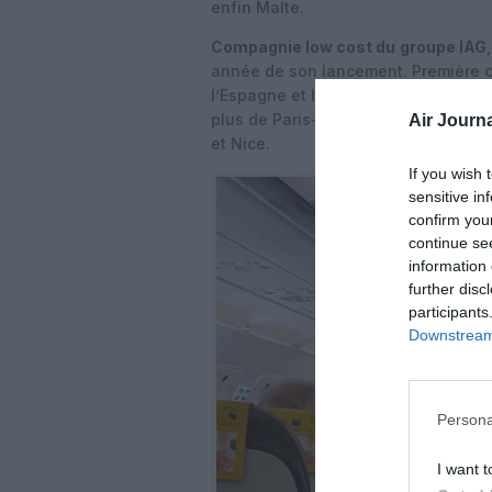
enfin Malte.
Compagnie low cost du
groupe IAG
année de son lancement. Première 
l’Espagne et la France, elle est act
plus de Paris-Orly, elle opère depui
Air Journa
et Nice.
If you wish 
sensitive in
confirm you
continue se
information 
further disc
participants
Downstream 
Persona
I want t