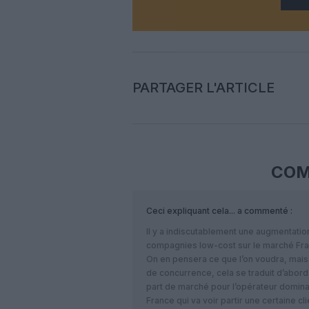
PARTAGER L'ARTICLE
COM
Ceci expliquant cela...
a commenté :
Il y a indiscutablement une augmentatio
compagnies low-cost sur le marché Fr
On en pensera ce que l’on voudra, mais 
de concurrence, cela se traduit d’abord
part de marché pour l’opérateur dominan
France qui va voir partir une certaine c