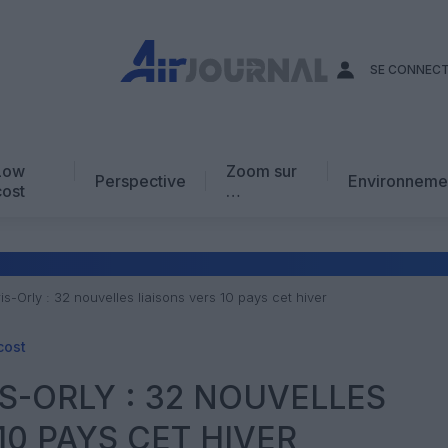
SE CONNEC
Low
Zoom sur
Perspective
Environneme
cost
…
Edito
En chiffres
Avis d’expert
is-Orly : 32 nouvelles liaisons vers 10 pays cet hiver
AJ Académie
cost
Vidéo
IS-ORLY : 32 NOUVELLES
10 PAYS CET HIVER