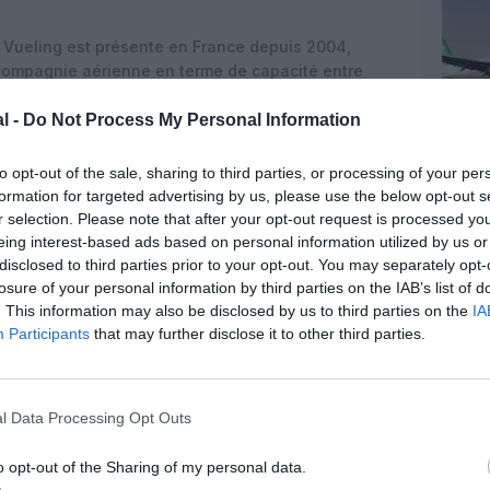
, Vueling est présente en France depuis 2004,
compagnie aérienne en terme de capacité entre
uellement présente dans six aéroports français. En
s les aéroports de Bordeaux, Lyon, Marseille, Nantes
l -
Do Not Process My Personal Information
to opt-out of the sale, sharing to third parties, or processing of your per
formation for targeted advertising by us, please use the below opt-out s
r selection. Please note that after your opt-out request is processed y
eing interest-based ads based on personal information utilized by us or
disclosed to third parties prior to your opt-out. You may separately opt-
losure of your personal information by third parties on the IAB’s list of
. This information may also be disclosed by us to third parties on the
IA
Participants
that may further disclose it to other third parties.
l Data Processing Opt Outs
o opt-out of the Sharing of my personal data.