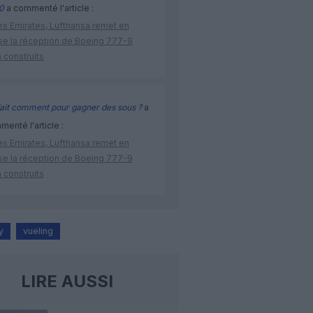
0
a commenté l'article :
ès Emirates, Lufthansa remet en
se la réception de Boeing 777-9
 construits
ait comment pour gagner des sous ?
a
enté l'article :
ès Emirates, Lufthansa remet en
se la réception de Boeing 777-9
 construits
y
vueling
LIRE AUSSI