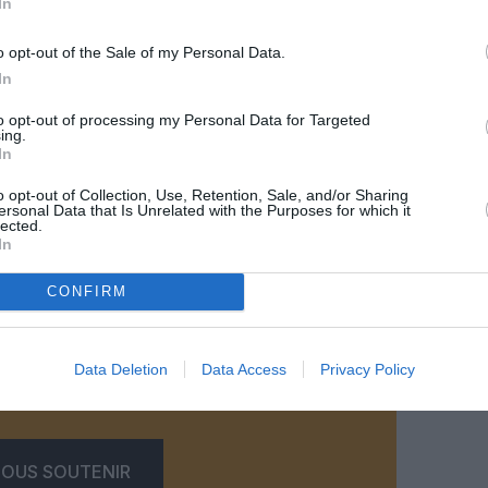
In
o opt-out of the Sale of my Personal Data.
In
to opt-out of processing my Personal Data for Targeted
ing.
In
o opt-out of Collection, Use, Retention, Sale, and/or Sharing
@AJ
ersonal Data that Is Unrelated with the Purposes for which it
lected.
In
CONFIRM
z apprécié l’article ?
Data Deletion
Data Access
Privacy Policy
-nous, faites un don !
OUS SOUTENIR