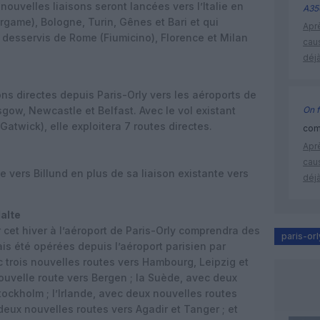
 nouvelles liaisons seront lancées vers l’Italie en
A35
rgame), Bologne, Turin, Gênes et Bari et qui
Apr
à desservis de Rome (Fiumicino), Florence et Milan
cau
déjà
ons directes depuis Paris-Orly vers les aéroports de
gow, Newcastle et Belfast. Avec le vol existant
On f
Gatwick), elle exploitera 7 routes directes.
comm
Apr
cau
e vers Billund en plus de sa liaison existante vers
déjà
alte
et hiver à l’aéroport de Paris-Orly comprendra des
paris-orl
ais été opérées depuis l’aéroport parisien par
ec trois nouvelles routes vers Hambourg, Leipzig et
uvelle route vers Bergen ; la Suède, avec deux
ockholm ; l’Irlande, avec deux nouvelles routes
 deux nouvelles routes vers Agadir et Tanger ; et