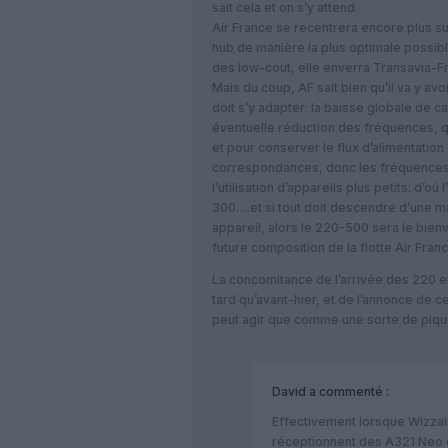
sait cela et on s’y attend.
Air France se recentrera encore plus su
hub de manière la plus optimale possibl
des low-cout, elle enverra Transavia-
Mais du coup, AF sait bien qu’il va y avo
doit s’y adapter: la baisse globale de c
éventuelle réduction des fréquences, qu
et pour conserver le flux d’alimentatio
correspondances, donc les fréquences 
l’utilisation d’appareils plus petits: d’o
300….et si tout doit descendre d’une m
appareil, alors le 220-500 sera le bien
future composition de la flotte Air Fra
La concomitance de l’arrivée des 220 en
tard qu’avant-hier, et de l’annonce de
peut agir que comme une sorte de piqur
David
a commenté :
Effectivement lorsque Wizzair
réceptionnent des A321 Neo d