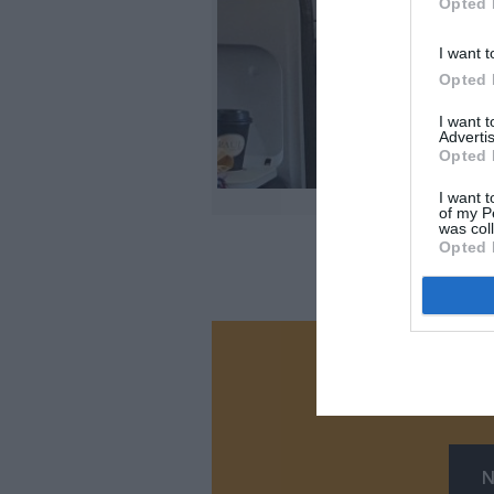
Opted 
I want t
Opted 
I want 
Advertis
Opted 
I want t
of my P
was col
Opted 
Vous ave
Soutenez
N