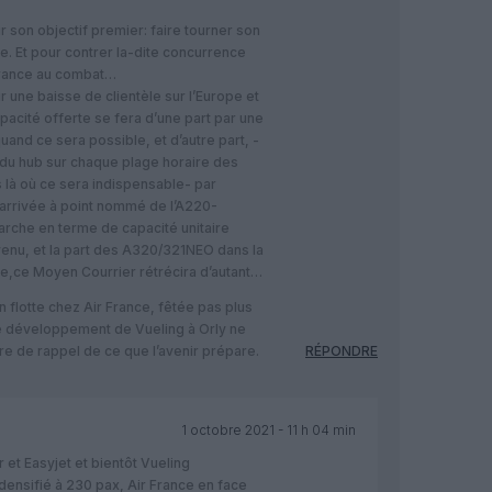
r son objectif premier: faire tourner son
e. Et pour contrer la-dite concurrence
France au combat…
ir une baisse de clientèle sur l’Europe et
apacité offerte se fera d’une part par une
and ce sera possible, et d’autre part, -
n du hub sur chaque plage horaire des
là où ce sera indispensable- par
ù l’arrivée à point nommé de l’A220-
arche en terme de capacité unitaire
venu, et la part des A320/321NEO dans la
nce,ce Moyen Courrier rétrécira d’autant…
 flotte chez Air France, fêtée pas plus
 ce développement de Vueling à Orly ne
e de rappel de ce que l’avenir prépare.
RÉPONDRE
1 octobre 2021 - 11 h 04 min
 et Easyjet et bientôt Vueling
ensifié à 230 pax, Air France en face