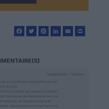
Facebook
Twitter
Pinterest
LinkedIn
Email
Print
MENTAIRE(S)
1 octobre 2021 - 7 h 52 min
n de la concurrence depuis Paris par les
ance-Europe.
l’histoire montre qu’à chaque ouverture
 par des pertes de clientèles et donc de
t antérieur: en l’espèce ce sera Air
lientèle. naturellement chez Air France on