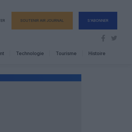
TER
SOUTENIR AIR JOURNAL
S'ABONNER
nt
Technologie
Tourisme
Histoire
Pratique
Hôtellerie
Voyages d’affaires