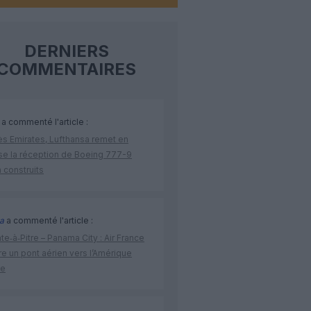
DERNIERS
COMMENTAIRES
a commenté l'article :
ès Emirates, Lufthansa remet en
se la réception de Boeing 777-9
 construits
a
a commenté l'article :
te‑à‑Pitre – Panama City : Air France
e un pont aérien vers l’Amérique
ne