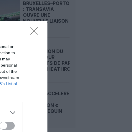
BRUXELLES–PORTO
: TRANSAVIA
OUVRE UNE
NOUVELLE LIAISON
LOISIRS...
sonal or
STAGNATION DU
ection to
TRAFIC POUR
ou may
AÉROPORTS DE PARIS,
 personal
LONDRES‑HEATHROW...
out of the
 downstream
B’s List of
VUELING ACCÉLÈRE
VERS UNE
RÉVOLUTION «
PEAU DE REQUIN
»...