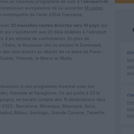
ce un nouveau programme de vols à l’
aéroport de
a Commission européenne de lui accorder
18 paires
 contrepartie de l’aide d’Etat française.
hiver
32 nouvelles routes directes vers 10 pays
qui
t qui s’ajouteront aux 20 déjà établies à l’aéroport
ont 4 en attente de confirmation. En plus de
e, l’Italie, le Royaume-Uni ou encore le Danemark,
s des vols directs au départ de sa base de Paris-
Djm
 Suède, l’Irlande, le Maroc et Malte.
Apr
cau
déjà
stinations à son programme hivernal avec les
nder, Grenade et Saragosse. Ce qui porte à 20 le
Cop
Espagne, en tenant compte des 15 destinations déjà
Poin
1-2022 : Barcelone, Minorque, Majorque, Ibiza,
ouvr
Madrid, Bilbao, Santiago, Grande Canarie, Tenerife,
lati